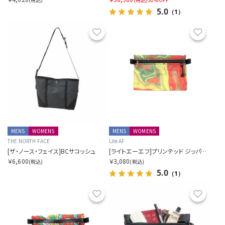
5.0
（1）
お気に入り
お気に
MENS
WOMENS
MENS
WOMENS
THE NORTH FACE
Lite AF
[ザ・ノース・フェイス]BCサコッシュ
[ライトエーエフ]プリンテッド ジッパーポーチ AKA ハイカーウォレット
￥6,600
￥3,080
(税込)
(税込)
5.0
（1）
お気に入り
お気に