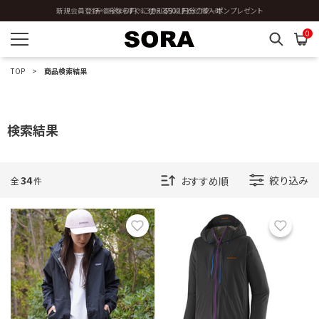
全国送料0円 ※3,980円以上のご購入時
0
TOP
商品検索結果
検索結果
34
絞り込み
全
件
お気に入り
お気に