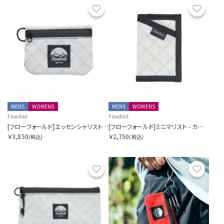
お気に入り
お気に
MENS
WOMENS
MENS
WOMENS
Flowfold
Flowfold
[フローフォールド]エッセンシャリスト - ミニポーチ
[フローフォールド]ミニマリスト - カードホルダーウォレット
￥3,850
￥2,750
(税込)
(税込)
お気に入り
お気に