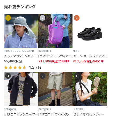
売れ筋ランキング
1
2
3
RIDGE MOUNTAIN GEAR
patagonia
KEEN
[リッジマウンテンギア]サンシェード 2026
[パタゴニア]テラヴィア・トート・パック 24L
[キーン]オールジェンダー ユニーク PLT メリージェーン
￥5,400
￥11,880
￥13,860
(税込)
(税込)
20%OFF
(税込)
30%OFF
4.5
（6）
4
5
6
patagonia
patagonia
CLAYMORE
[パタゴニア]メンズ・イスマス・アンラインド・ジャケット
[パタゴニア]ウィメンズ・バギーズ・ロング
[クレイモア]ハンディ エー