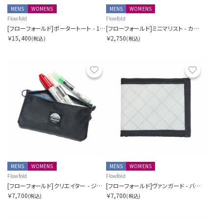
MENS
WOMENS
MENS
WOMENS
Flowfold
Flowfold
[フローフォールド]ポータートート - 16L
[フローフォールド]ミニマリスト - カードホルダーウォレット
￥15,400
￥2,750
(税込)
(税込)
お気に入り
お気に
MENS
WOMENS
MENS
WOMENS
Flowfold
Flowfold
[フローフォールド]クリエイター - ジッパーポーチウォレット
[フローフォールド]ヴァンガード - バイフォールドウォレット
￥7,700
￥7,700
(税込)
(税込)