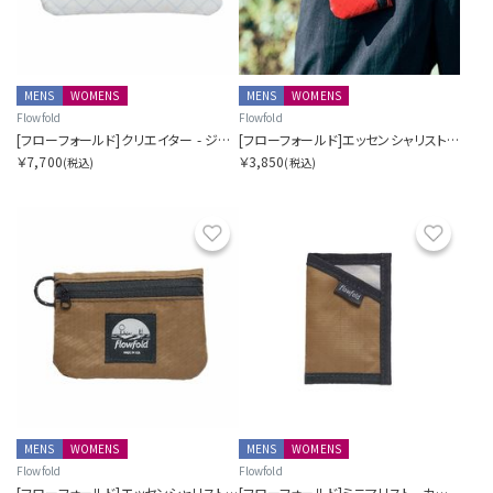
MENS
WOMENS
MENS
WOMENS
Flowfold
Flowfold
[フローフォールド]クリエイター - ジッパーポーチウォレット
[フローフォールド]エッセンシャリスト - ミニポーチ
￥7,700
￥3,850
(税込)
(税込)
お気に入り
お気に
MENS
WOMENS
MENS
WOMENS
Flowfold
Flowfold
[フローフォールド]エッセンシャリスト - ミニポーチ
[フローフォールド]ミニマリスト - カードホルダーウォレット