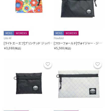
MENS
WOMENS
MENS
WOMENS
Lite AF
Flowfold
[ライトエーエフ]プリンテッド ジッパーポーチ AKA ハイカーウォレット
[フローフォールド]ヴォイジャー - ジッパーポーチ - M
￥3,080
￥5,500
(税込)
(税込)
お気に入り
お気に