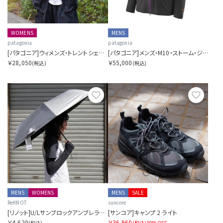
WOMENS
MENS
patagonia
patagonia
[パタゴニア]ウィメンズ・トレントシェル・3L・レイン・ジャケット
[パタゴニア]メンズ・M10・ストーム・ジャケット
￥28,050
￥55,000
(税込)
(税込)
お気に入り
お気に
MENS
WOMENS
MENS
SALE
ReKNOT
suncore
[リノット]U/Lサンブロックアンブレラエアー
[サンコア]キャンプ 2 ライト
￥4,620
￥36,960
(税込)
(税込)
30%OFF