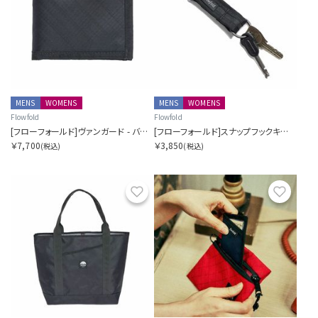
MENS
WOMENS
MENS
WOMENS
Flowfold
Flowfold
[フローフォールド]ヴァンガード - バイフォールドウォレット
[フローフォールド]スナップフックキーチェーン
￥7,700
￥3,850
(税込)
(税込)
お気に入り
お気に