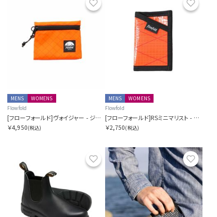
お気に入り
お気に
MENS
WOMENS
MENS
WOMENS
Flowfold
Flowfold
[フローフォールド]ヴォイジャー - ジッパーポーチ - S
[フローフォールド]RSミニマリスト - カードホルダーウォレット
￥4,950
￥2,750
(税込)
(税込)
お気に入り
お気に