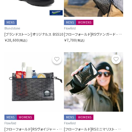
MENS
MENS
WOMENS
Blundstone
Flowfold
[ブランドストーン]オリジナルス BS510
[フローフォールド]RSヴァンガード - バイフォールドウォレット
￥28,600
￥7,700
(税込)
(税込)
お気に入り
お気に
MENS
WOMENS
MENS
WOMENS
Flowfold
Flowfold
[フローフォールド]RSヴォイジャー - ジッパーポーチ - M
[フローフォールド]RSミニマリスト - カードホルダーウォレット