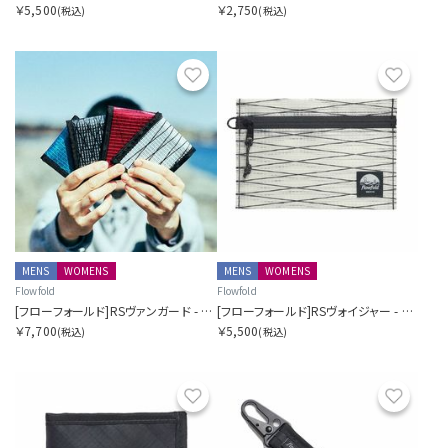
￥5,500
￥2,750
(税込)
(税込)
お気に入り
お気に
MENS
WOMENS
MENS
WOMENS
Flowfold
Flowfold
[フローフォールド]RSヴァンガード - バイフォールドウォレット
[フローフォールド]RSヴォイジャー - ジッパーポーチ - M
￥7,700
￥5,500
(税込)
(税込)
お気に入り
お気に