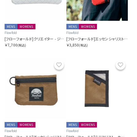
MENS
WOMENS
MENS
WOMENS
Flowfold
Flowfold
[フローフォールド]クリエイター - ジッパーポーチウォレット
[フローフォールド]エッセンシャリスト - ミニポーチ
￥7,700
￥3,850
(税込)
(税込)
お気に入り
お気に
MENS
WOMENS
MENS
WOMENS
Flowfold
Flowfold
[フローフォールド]エッセンシャリスト - ミニポーチ
[フローフォールド]ミニマリスト - カードホルダーウォレット