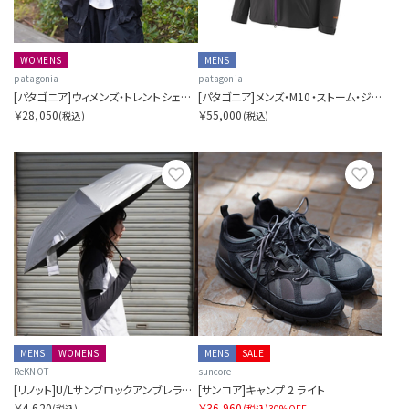
WOMENS
MENS
patagonia
patagonia
[パタゴニア]ウィメンズ・トレントシェル・3L・レイン・ジャケット
[パタゴニア]メンズ・M10・ストーム・ジャケット
￥28,050
￥55,000
(税込)
(税込)
お気に入り
お気に
MENS
WOMENS
MENS
SALE
ReKNOT
suncore
[リノット]U/Lサンブロックアンブレラエアー
[サンコア]キャンプ 2 ライト
￥4,620
￥36,960
(税込)
(税込)
30%OFF