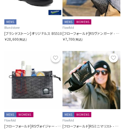
MENS
MENS
WOMENS
Blundstone
Flowfold
[ブランドストーン]オリジナルス BS510
[フローフォールド]RSヴァンガード - バイフォールドウォレット
￥28,600
￥7,700
(税込)
(税込)
お気に入り
お気に
MENS
WOMENS
MENS
WOMENS
Flowfold
Flowfold
[フローフォールド]RSヴォイジャー - ジッパーポーチ - M
[フローフォールド]RSミニマリスト - カードホルダーウォレット