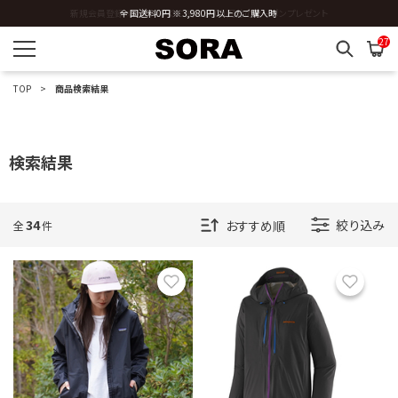
全国送料0円 ※3,980円以上のご購入時
27
TOP
商品検索結果
検索結果
34
絞り込み
全
件
お気に入り
お気に