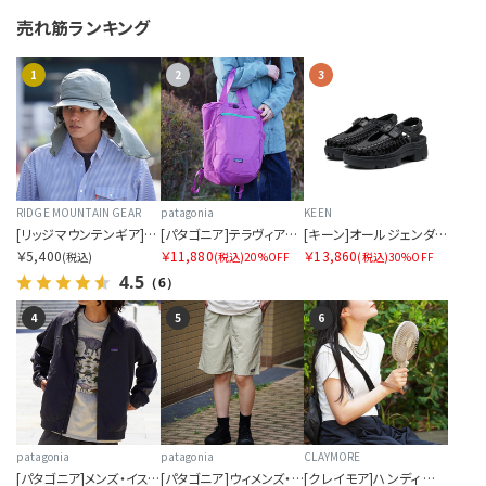
売れ筋ランキング
1
2
3
RIDGE MOUNTAIN GEAR
patagonia
KEEN
[リッジマウンテンギア]サンシェード 2026
[パタゴニア]テラヴィア・トート・パック 24L
[キーン]オールジェンダー ユニーク PLT メリージェーン
￥5,400
￥11,880
￥13,860
(税込)
(税込)
20%OFF
(税込)
30%OFF
4.5
（6）
4
5
6
patagonia
patagonia
CLAYMORE
[パタゴニア]メンズ・イスマス・アンラインド・ジャケット
[パタゴニア]ウィメンズ・バギーズ・ロング
[クレイモア]ハンディ エー