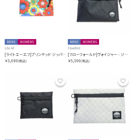
MENS
WOMENS
MENS
WOMENS
Lite AF
Flowfold
[ライトエーエフ]プリンテッド ジッパーポーチ AKA ハイカーウォレット
[フローフォールド]ヴォイジャー - ジッパーポーチ - M
￥3,080
￥5,500
(税込)
(税込)
お気に入り
お気に