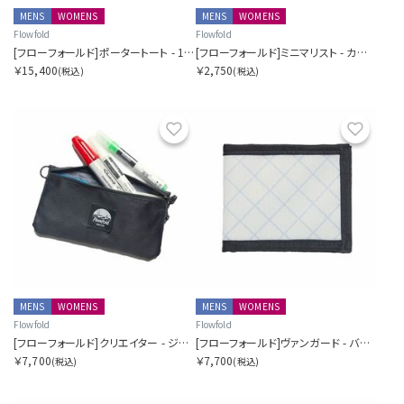
MENS
WOMENS
MENS
WOMENS
Flowfold
Flowfold
[フローフォールド]ポータートート - 16L
[フローフォールド]ミニマリスト - カードホルダーウォレット
￥15,400
￥2,750
(税込)
(税込)
お気に入り
お気に
MENS
WOMENS
MENS
WOMENS
Flowfold
Flowfold
[フローフォールド]クリエイター - ジッパーポーチウォレット
[フローフォールド]ヴァンガード - バイフォールドウォレット
￥7,700
￥7,700
(税込)
(税込)