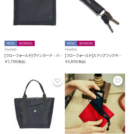
MENS
WOMENS
MENS
WOMENS
Flowfold
Flowfold
[フローフォールド]ヴァンガード - バイフォールドウォレット
[フローフォールド]スナップフックキーチェーン
￥7,700
￥3,850
(税込)
(税込)
お気に入り
お気に