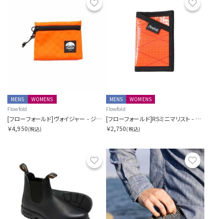
お気に入り
お気に
MENS
WOMENS
MENS
WOMENS
Flowfold
Flowfold
[フローフォールド]ヴォイジャー - ジッパーポーチ - S
[フローフォールド]RSミニマリスト - カードホルダーウォレット
￥4,950
￥2,750
(税込)
(税込)
お気に入り
お気に