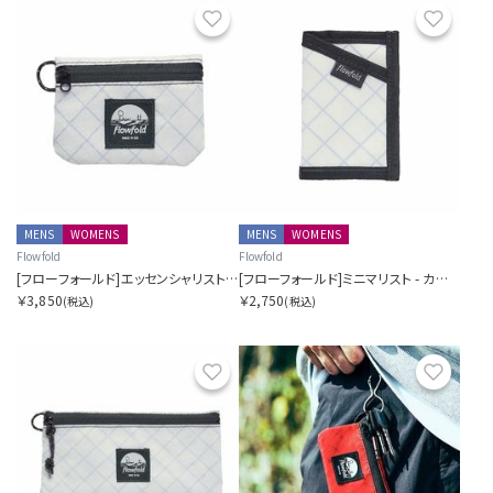
お気に入り
お気に
MENS
WOMENS
MENS
WOMENS
Flowfold
Flowfold
[フローフォールド]エッセンシャリスト - ミニポーチ
[フローフォールド]ミニマリスト - カードホルダーウォレット
￥3,850
￥2,750
(税込)
(税込)
お気に入り
お気に