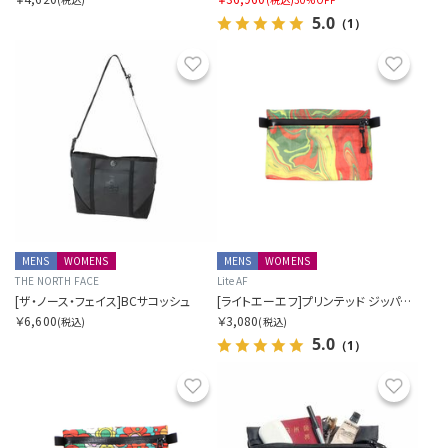
5.0
（1）
お気に入り
お気に
MENS
WOMENS
MENS
WOMENS
THE NORTH FACE
Lite AF
[ザ・ノース・フェイス]BCサコッシュ
[ライトエーエフ]プリンテッド ジッパーポーチ AKA ハイカーウォレット
￥6,600
￥3,080
(税込)
(税込)
5.0
（1）
お気に入り
お気に