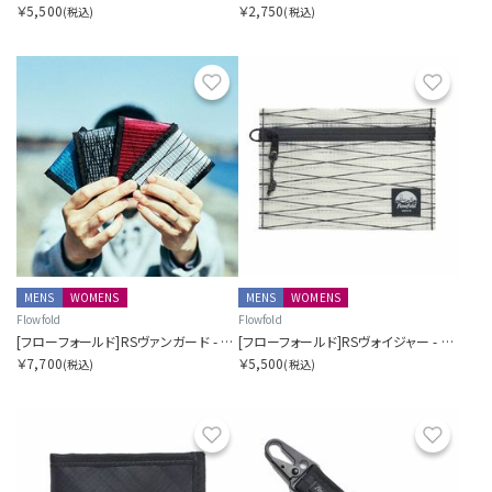
￥5,500
￥2,750
(税込)
(税込)
お気に入り
お気に
MENS
WOMENS
MENS
WOMENS
Flowfold
Flowfold
[フローフォールド]RSヴァンガード - バイフォールドウォレット
[フローフォールド]RSヴォイジャー - ジッパーポーチ - M
￥7,700
￥5,500
(税込)
(税込)
お気に入り
お気に