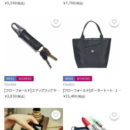
￥5,500
￥7,700
(税込)
(税込)
お気に入り
お気に
MENS
WOMENS
MENS
WOMENS
Flowfold
Flowfold
[フローフォールド]スナップフックキーチェーン
[フローフォールド]ポータートート - 16L
￥3,850
￥15,400
(税込)
(税込)
お気に入り
お気に