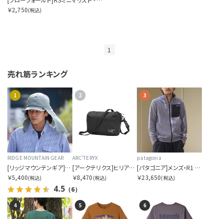
￥2,750
(税込)
1
売れ筋ランキング
1
2
3
RIDGE MOUNTAIN GEAR
ARC'TERYX
patagonia
[リッジマウンテンギア]サンシェード 2026
[アークテリクス]ヒリアド クロスボディ
[パタゴニア]メンズ・R1 エア・ジャケット
￥5,400
￥8,470
￥23,650
(税込)
(税込)
(税込)
4.5
（6）
4
5
6