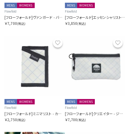
MENS
WOMENS
MENS
WOMENS
Flowfold
Flowfold
[フローフォールド]ヴァンガード - バイフォールドウォレット
[フローフォールド]エッセンシャリスト - ミニポーチ
￥7,700
￥3,850
(税込)
(税込)
お気に入り
お気に
MENS
WOMENS
MENS
WOMENS
Flowfold
Flowfold
[フローフォールド]ミニマリスト - カードホルダーウォレット
[フローフォールド]クリエイター - ジッパーポーチウォレット
￥2,750
￥7,700
(税込)
(税込)