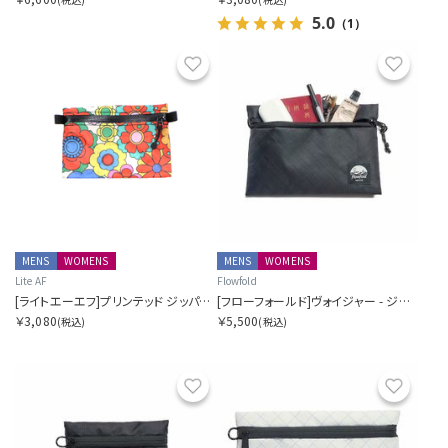
5.0
（1）
お気に入り
お気に
MENS
WOMENS
MENS
WOMENS
Lite AF
Flowfold
[ライトエーエフ]プリンテッド ジッパーポーチ AKA ハイカーウォレット
[フローフォールド]ヴォイジャー - ジッパーポーチ - M
￥3,080
￥5,500
(税込)
(税込)
お気に入り
お気に