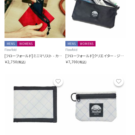
MENS
WOMENS
MENS
WOMENS
Flowfold
Flowfold
[フローフォールド]ミニマリスト - カードホルダーウォレット
[フローフォールド]クリエイター - ジッパーポーチウォレット
￥2,750
￥7,700
(税込)
(税込)
お気に入り
お気に