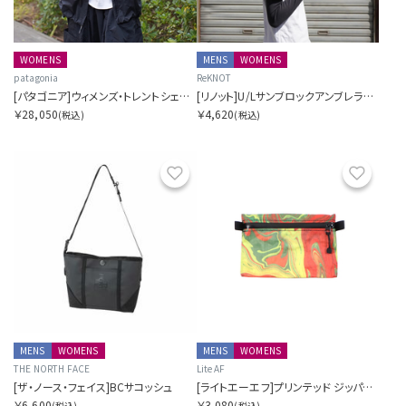
WOMENS
MENS
WOMENS
patagonia
ReKNOT
[パタゴニア]ウィメンズ・トレントシェル・3L・レイン・ジャケット
[リノット]U/Lサンブロックアンブレラエアー
￥28,050
￥4,620
(税込)
(税込)
お気に入り
お気に
MENS
WOMENS
MENS
WOMENS
THE NORTH FACE
Lite AF
[ザ・ノース・フェイス]BCサコッシュ
[ライトエーエフ]プリンテッド ジッパーポーチ AKA ハイカーウォレット
￥6,600
￥3,080
(税込)
(税込)