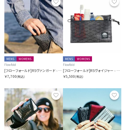
お気に入り
お気に
MENS
WOMENS
MENS
WOMENS
Flowfold
Flowfold
[フローフォールド]RSヴァンガード - バイフォールドウォレット
[フローフォールド]RSヴォイジャー - ジッパーポーチ - M
￥7,700
￥5,500
(税込)
(税込)
お気に入り
お気に