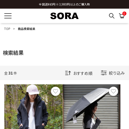
全国送料0円 ※3,980円以上のご購入時
0
TOP
商品検索結果
検索結果
31
絞り込み
全
件
お気に入り
お気に