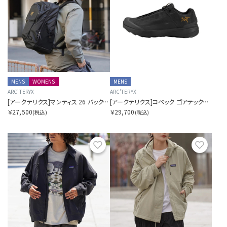
MENS
WOMENS
MENS
ARC'TERYX
ARC'TERYX
[アークテリクス]マンティス 26 バックパック
[アークテリクス]コペック ゴアテックス メンズ
￥27,500
￥29,700
(税込)
(税込)
お気に入り
お気に