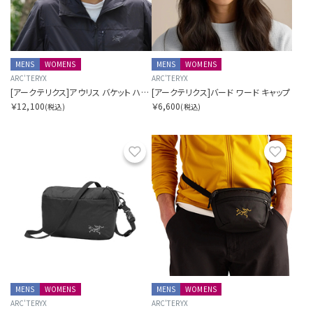
MENS
WOMENS
MENS
WOMENS
ARC'TERYX
ARC'TERYX
[アークテリクス]アウリス バケット ハット
[アークテリクス]バード ワード キャップ
￥12,100
￥6,600
(税込)
(税込)
お気に入り
お気に
MENS
WOMENS
MENS
WOMENS
ARC'TERYX
ARC'TERYX