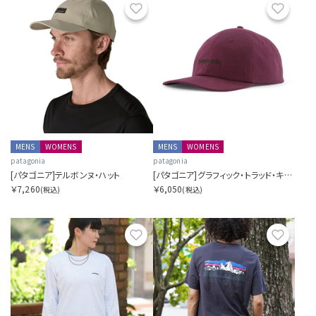
お気に入り
お気に
MENS
WOMENS
MENS
WOMENS
patagonia
patagonia
[パタゴニア]テルボンヌ・ハット
[パタゴニア]グラフィック・トラッド・キャップ
￥7,260
￥6,050
(税込)
(税込)
お気に入り
お気に