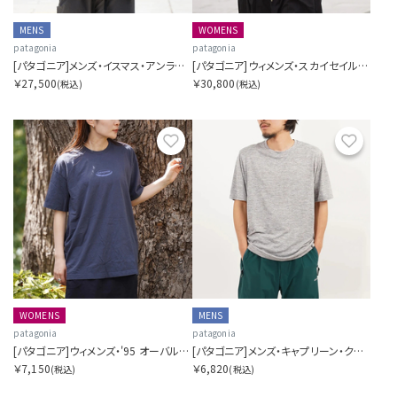
MENS
WOMENS
patagonia
patagonia
[パタゴニア]メンズ・イスマス・アンラインド・ジャケット
[パタゴニア]ウィメンズ・スカイセイル・ジャケット
￥27,500
￥30,800
(税込)
(税込)
お気に入り
お気に
WOMENS
MENS
patagonia
patagonia
[パタゴニア]ウィメンズ・'95 オーバル・ロゴ・オーバーサイズ・Tシャツ
[パタゴニア]メンズ・キャプリーン・クール・デイリー・シャツ
￥7,150
￥6,820
(税込)
(税込)