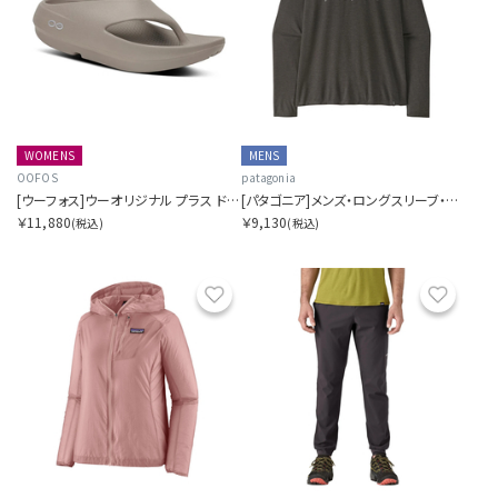
WOMENS
MENS
OOFOS
patagonia
[ウーフォス]ウーオリジナル プラス ドリフトウッド
[パタゴニア]メンズ・ロングスリーブ・キャプリーン・クール・トレイル・シャツ（ストラタピークス）
￥11,880
￥9,130
(税込)
(税込)
お気に入り
お気に