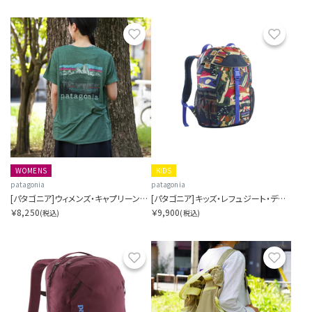
お気に入り
お気に
WOMENS
KIDS
patagonia
patagonia
[パタゴニア]ウィメンズ・キャプリーン・クール・デイリー・シャツ（フィッツロイ・フットヒルズ）
[パタゴニア]キッズ・レフュジート・デイパック 12L
￥8,250
￥9,900
(税込)
(税込)
お気に入り
お気に