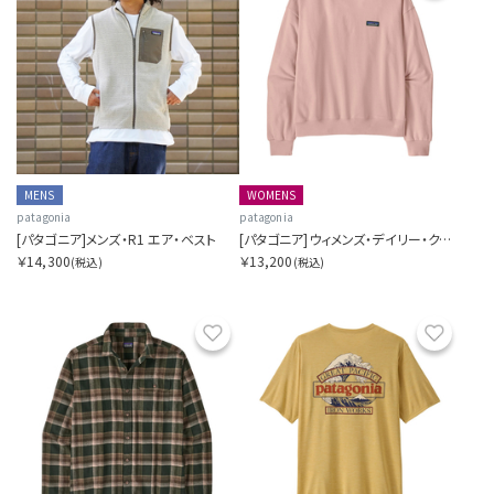
MENS
WOMENS
patagonia
patagonia
[パタゴニア]メンズ・R1 エア・ベスト
[パタゴニア]ウィメンズ・デイリー・クルー
￥14,300
￥13,200
(税込)
(税込)
お気に入り
お気に