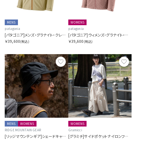
MENS
WOMENS
patagonia
patagonia
[パタゴニア]メンズ・グラナイト・クレスト・レイン・ジャケット
[パタゴニア]ウィメンズ・グラナイト・クレスト・レイン・ジャケット
￥39,600
￥39,600
(税込)
(税込)
お気に入り
お気に
MENS
WOMENS
WOMENS
RIDGE MOUNTAIN GEAR
Gramicci
[リッジマウンテンギア]シェードキャップ
[グラミチ]サイドポケットナイロンフレアパンツ SORA別注