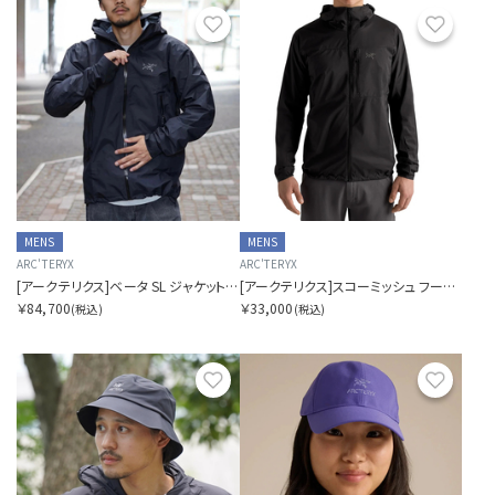
お気に入り
お気に
MENS
MENS
ARC'TERYX
ARC'TERYX
[アークテリクス]ベータ SL ジャケット メンズ
[アークテリクス]スコーミッシュ フーディ メンズ
￥84,700
￥33,000
(税込)
(税込)
お気に入り
お気に