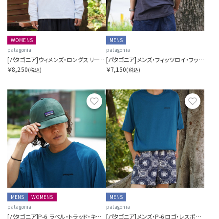
WOMENS
MENS
patagonia
patagonia
[パタゴニア]ウィメンズ・ロングスリーブ・P-6ロゴ・レスポンシビリティー
[パタゴニア]メンズ・フィッツロイ・フットヒルズ・Tシャツ
￥8,250
￥7,150
(税込)
(税込)
お気に入り
お気に
MENS
WOMENS
MENS
patagonia
patagonia
[パタゴニア]P-6 ラベル・トラッド・キャップ
[パタゴニア]メンズ・P-6ロゴ・レスポンシビリティー