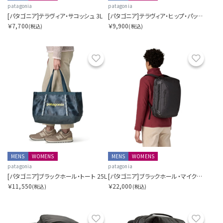
patagonia
patagonia
[パタゴニア]テラヴィア・サコッシュ 3L
[パタゴニア]テラヴィア・ヒップ・パック 4L
￥7,700
￥9,900
(税込)
(税込)
お気に入り
お気に
MENS
WOMENS
MENS
WOMENS
patagonia
patagonia
[パタゴニア]ブラックホール・トート 25L
[パタゴニア]ブラックホール・マイクロ・MLC 22L
￥11,550
￥22,000
(税込)
(税込)
お気に入り
お気に