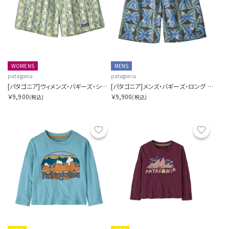
WOMENS
MENS
patagonia
patagonia
[パタゴニア]ウィメンズ・バギーズ・ショーツ ５インチ
[パタゴニア]メンズ・バギーズ・ロング ７インチ
￥9,900
￥9,900
(税込)
(税込)
お気に入り
お気に