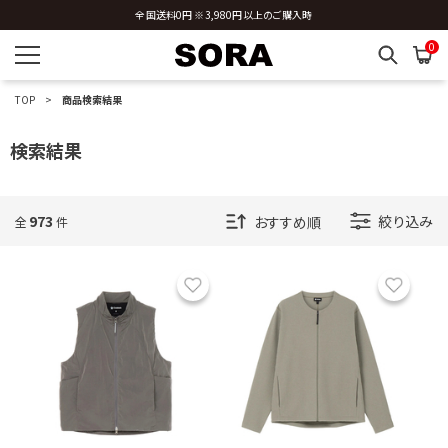
新規会員登録 ※今ならすぐに使える500円分のクーポンプレゼント
0
TOP
商品検索結果
検索結果
973
絞り込み
全
件
お気に入り
お気に