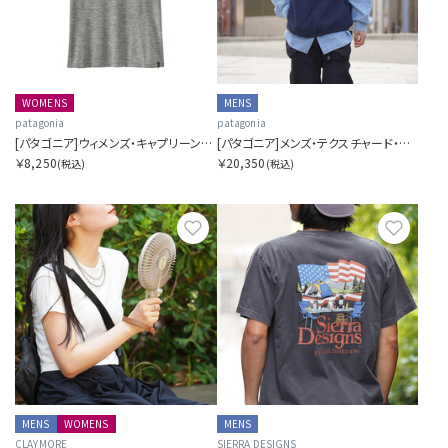
WOMENS
MENS
patagonia
patagonia
[パタゴニア]ウィメンズ・キャプリーン・クール・デイリー・シャツ(フィッツロイ・ニンバス)
[パタゴニア]メンズ・テクスチャード・フリース・ベスト
￥8,250
￥20,350
(税込)
(税込)
お気に入り
お気に
MENS
WOMENS
MENS
CLAYMORE
SIERRA DESIGNS