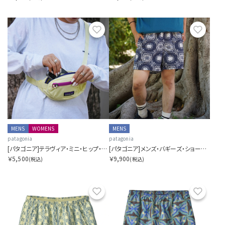
お気に入り
お気に
MENS
WOMENS
MENS
patagonia
patagonia
[パタゴニア]テラヴィア・ミニ・ヒップ・パック 1L
[パタゴニア]メンズ・バギーズ・ショーツ ５インチ
￥5,500
￥9,900
(税込)
(税込)
お気に入り
お気に