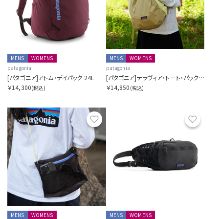
MENS
WOMENS
MENS
WOMENS
patagonia
patagonia
[パタゴニア]アトム・デイパック 24L
[パタゴニア]テラヴィア・トート・パック 24L
￥14,300
￥14,850
(税込)
(税込)
お気に入り
お気に
MENS
WOMENS
MENS
WOMENS