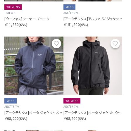
WOMENS
MENS
OOFOS
ARC'TERYX
[ウーフォス]ウーヤー チョーク
[アークテリクス]アルファ SV ジャケット メンズ
￥11,880
￥151,800
(税込)
(税込)
お気に入り
お気に
MENS
WOMENS
ARC'TERYX
ARC'TERYX
[アークテリクス]ベータ ジャケット メンズ
[アークテリクス]ベータ ジャケット ウィメンズ
￥68,200
￥68,200
(税込)
(税込)