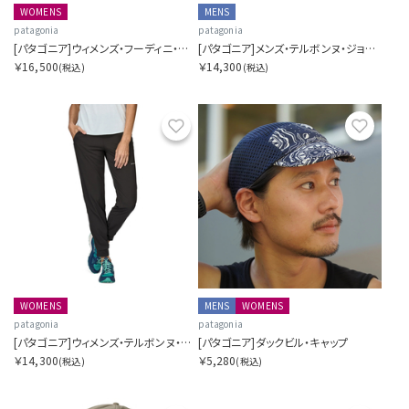
WOMENS
MENS
patagonia
patagonia
[パタゴニア]ウィメンズ・フーディニ・ジャケット
[パタゴニア]メンズ・テルボンヌ・ジョガーズ
￥16,500
￥14,300
(税込)
(税込)
お気に入り
お気に
WOMENS
MENS
WOMENS
patagonia
patagonia
[パタゴニア]ウィメンズ・テルボンヌ・ジョガーズ
[パタゴニア]ダックビル・キャップ
￥14,300
￥5,280
(税込)
(税込)