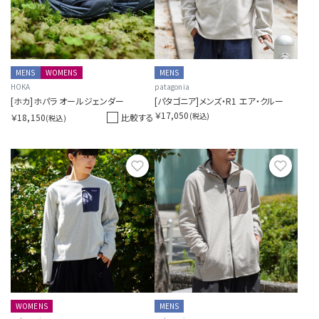
MENS
WOMENS
MENS
HOKA
patagonia
[ホカ]ホパラ オールジェンダー
[パタゴニア]メンズ・R1 エア・クルー
￥17,050
(税込)
￥18,150
比較する
(税込)
お気に入り
お気に
WOMENS
MENS