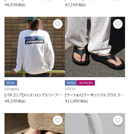
￥6,050
￥7,150
(税込)
(税込)
お気に入り
お気に
MENS
MENS
WOMENS
patagonia
OOFOS
[パタゴニア]メンズ・ロングスリーブ・P-6ロゴ・レスポンシビリティー
[ウーフォス]ウーオリジナルプラス ブラック
￥8,250
￥11,880
(税込)
(税込)
お気に入り
お気に