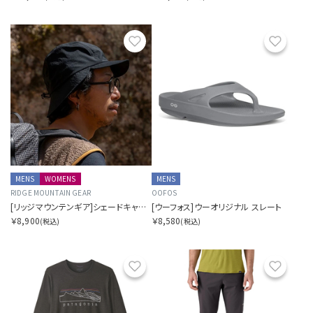
お気に入り
お気に
MENS
WOMENS
MENS
RIDGE MOUNTAIN GEAR
OOFOS
[リッジマウンテンギア]シェードキャップ
[ウーフォス]ウーオリジナル スレート
￥8,900
￥8,580
(税込)
(税込)
お気に入り
お気に