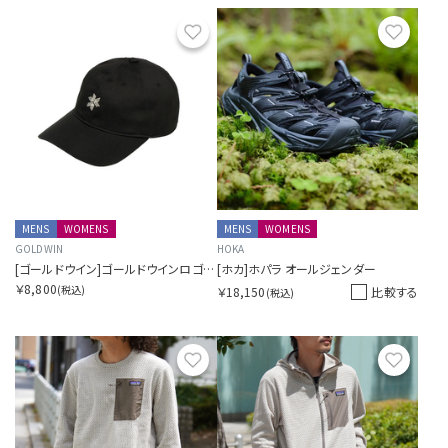
お気に入り
お気に
MENS
WOMENS
MENS
WOMENS
GOLDWIN
HOKA
[ゴールドウイン]ゴールドウインロゴコットンキャップ
[ホカ]ホパラ オールジェンダー
￥8,800
(税込)
￥18,150
比較する
(税込)
お気に入り
お気に