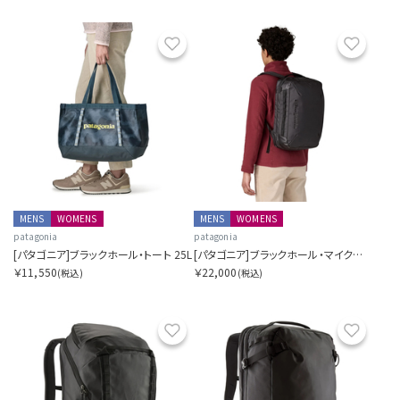
お気に入り
お気に
MENS
WOMENS
MENS
WOMENS
patagonia
patagonia
[パタゴニア]ブラックホール・トート 25L
[パタゴニア]ブラックホール・マイクロ・MLC 22L
￥11,550
￥22,000
(税込)
(税込)
お気に入り
お気に