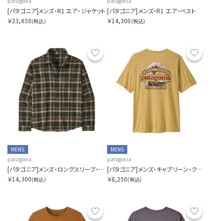
patagonia
patagonia
[パタゴニア]メンズ・R1 エア・ジャケット
[パタゴニア]メンズ・R1 エア・ベスト
￥23,650
￥14,300
(税込)
(税込)
お気に入り
お気に
MENS
MENS
patagonia
patagonia
[パタゴニア]メンズ・ロングスリーブ・ライトウェイト・フィヨルド・フランネル・シャツ
[パタゴニア]メンズ・キャプリーン・クール・デイリー・シャツ（グレート・ウェーブス）
￥14,300
￥8,250
(税込)
(税込)
お気に入り
お気に