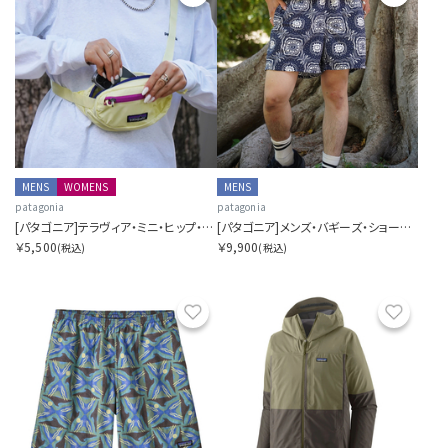
MENS
WOMENS
MENS
patagonia
patagonia
[パタゴニア]テラヴィア・ミニ・ヒップ・パック 1L
[パタゴニア]メンズ・バギーズ・ショーツ ５インチ
￥5,500
￥9,900
(税込)
(税込)
お気に入り
お気に