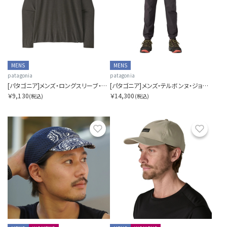
MENS
MENS
patagonia
patagonia
[パタゴニア]メンズ・ロングスリーブ・キャプリーン・クール・トレイル・シャツ（ストラタピークス）
[パタゴニア]メンズ・テルボンヌ・ジョガーズ
￥9,130
￥14,300
(税込)
(税込)
お気に入り
お気に