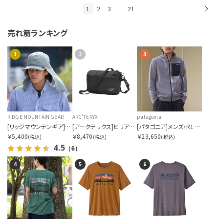
1
2
3
21
次
…
売れ筋ランキング
1
2
3
RIDGE MOUNTAIN GEAR
ARC'TERYX
patagonia
[リッジマウンテンギア]サンシェード 2026
[アークテリクス]ヒリアド クロスボディ
[パタゴニア]メンズ・R1 エア・ジャケット
￥5,400
￥8,470
￥23,650
(税込)
(税込)
(税込)
4.5
（6）
4
5
6