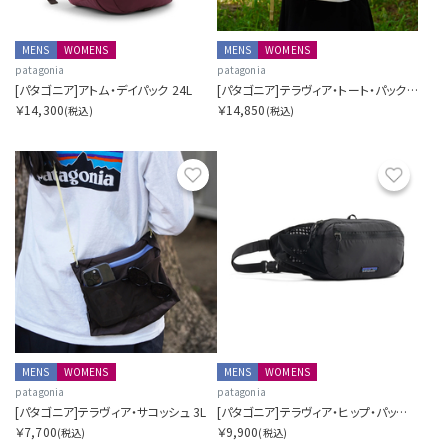
MENS
WOMENS
MENS
WOMENS
patagonia
patagonia
[パタゴニア]アトム・デイパック 24L
[パタゴニア]テラヴィア・トート・パック 24L
￥14,300
￥14,850
(税込)
(税込)
お気に入り
お気に
MENS
WOMENS
MENS
WOMENS
patagonia
patagonia
[パタゴニア]テラヴィア・サコッシュ 3L
[パタゴニア]テラヴィア・ヒップ・パック 4L
￥7,700
￥9,900
(税込)
(税込)