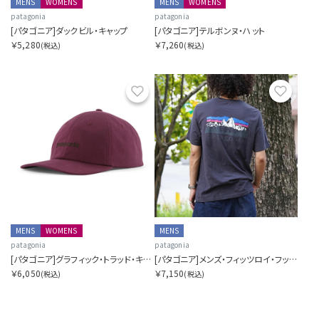
MENS
WOMENS
MENS
WOMENS
patagonia
patagonia
[パタゴニア]ダックビル・キャップ
[パタゴニア]テルボンヌ・ハット
￥5,280
￥7,260
(税込)
(税込)
お気に入り
お気に
MENS
WOMENS
MENS
patagonia
patagonia
[パタゴニア]グラフィック・トラッド・キャップ
[パタゴニア]メンズ・フィッツロイ・フットヒルズ・Tシャツ
￥6,050
￥7,150
(税込)
(税込)