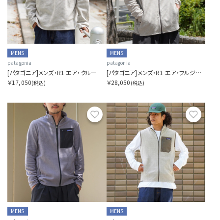
MENS
MENS
patagonia
patagonia
[パタゴニア]メンズ・R1 エア・クルー
[パタゴニア]メンズ・R1 エア・フルジップ・フーディ
￥17,050
￥28,050
(税込)
(税込)
お気に入り
お気に
MENS
MENS