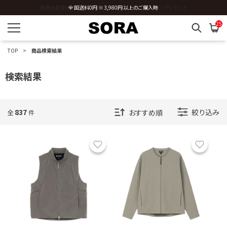
全国送料0円 ※3,980円以上のご購入時
25
TOP
商品検索結果
検索結果
837
絞り込み
全
件
お気に入り
お気に