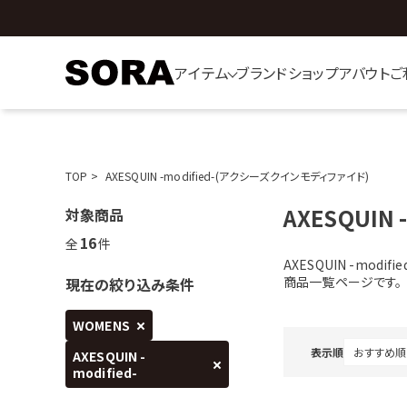
アイテム
ブランド
ショップ
アバウト
ご
TOP
AXESQUIN -modified-(アクシーズクインモディファイド)
AXESQUIN -
対象商品
16
全
件
AXESQUIN -mo
商品一覧ページです。
現在の絞り込み条件
WOMENS
表示順
AXESQUIN -
modified-