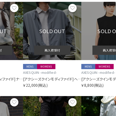
お気に入り
お気に入り
OUT
SOLD OUT
SOLD 
付
再入荷受付
再入荷受
MENS
WOMENS
MENS
WOMENS
AXESQUIN -modified-
AXESQUIN -modified-
[アクシーズクインモディファイド]ナイロン タフタ バイアス ジップ ジャケット
[アクシーズクインモディファイド]ヘリウム マルチパーパス ジャケット
￥22,000
(税込)
￥8,800
(税込)
お気に入り
お気に入り