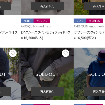
付
再入荷受付
再入荷受
MENS
WOMENS
MENS
WOMENS
AXESQUIN -modified-
AXESQUIN -modified-
[アクシーズクインモディファイド]クイックドライエコワッフルフットボールTシャツ
[アクシーズクインモディファイド]クイックドライクルーカーディガン
￥16,500
(税込)
￥16,500
(税込)
お気に入り
お気に入り
OUT
SOLD OUT
SOLD 
付
再入荷受付
再入荷受