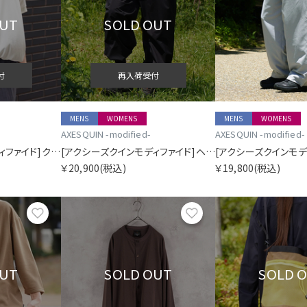
OUT
SOLD OUT
付
再入荷受付
MENS
WOMENS
MENS
WOMENS
AXESQUIN -modified-
AXESQUIN -modified-
[アクシーズクインモディファイド]クイックドライ コクーン ティー
[アクシーズクインモディファイド]ヘリウム ビッグ パンツ
￥20,900
(税込)
￥19,800
(税込)
お気に入り
お気に入り
OUT
SOLD OUT
SOLD 