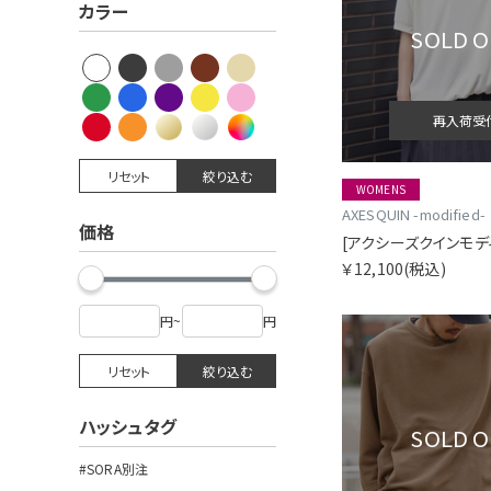
カラー
SOLD 
再入荷受
リセット
絞り込む
WOMENS
AXESQUIN -modified-
価格
￥12,100
(税込)
円
~
円
リセット
絞り込む
ハッシュタグ
SOLD 
#SORA別注