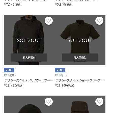
￥7,040
￥5,940
(税込)
(税込)
お気に入り
お気に
SOLD OUT
SOLD OUT
再入荷受付
再入荷受付
MENS
MENS
AXESQUIN
AXESQUIN
[アクシーズクイン]メリノウールフーディ
[アクシーズクイン]ショートスリーブ ベンチレーションシャツ
￥18,480
￥18,700
(税込)
(税込)
お気に入り
お気に