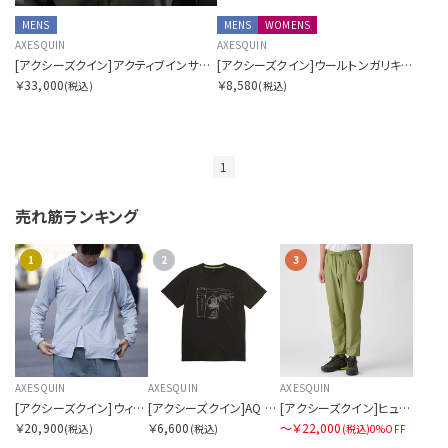
MENS
MENS
WOMENS
AXESQUIN
AXESQUIN
[アクシーズクイン]アクティブインサレーションジャケット
[アクシーズクイン]ウールトンガリキャップ
￥33,000
￥8,580
(税込)
(税込)
1
売れ筋ランキング
1
2
3
AXESQUIN
AXESQUIN
AXESQUIN
[アクシーズクイン]ウィメンズ サンプルーフ フーディ
[アクシーズクイン]AQ グラフィック ティー カップ麺
[アクシーズクイン]ヒュッテ パンツ
￥20,900
￥6,600
〜￥22,000
(税込)
(税込)
(税込)
0%OFF