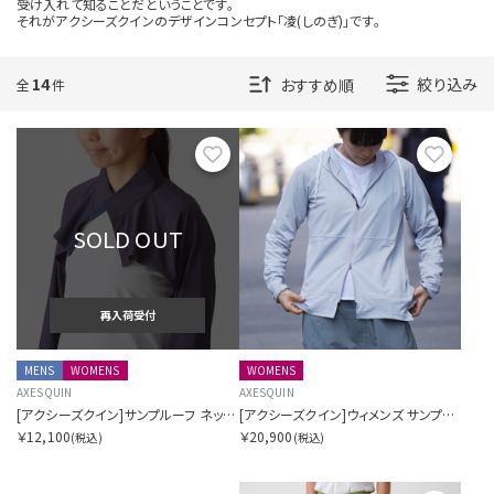
受け入れて知ることだということです。
それがアクシーズクインのデザインコンセプト「凌(しのぎ)」です。
14
絞り込み
全
件
お気に入り
お気に
SOLD OUT
再入荷受付
MENS
WOMENS
WOMENS
AXESQUIN
AXESQUIN
[アクシーズクイン]サンプルーフ ネック & アーム シェード
[アクシーズクイン]ウィメンズ サンプルーフ フーディ
￥12,100
￥20,900
(税込)
(税込)