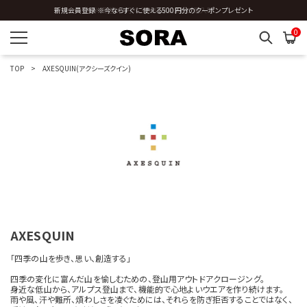
新規会員登録 ※今ならすぐに使える500円分のクーポンプレゼント
全国送料0円 ※3,980円以上のご購入時
0
TOP
AXESQUIN(アクシーズクイン)
AXESQUIN
「四季の山を歩き、思い、創造する」
四季の変化に富んだ山を愉しむための、登山用アウトドアクロージング。
身近な低山から、アルプス登山まで、機能的で心地よいウエアを作り続けます。
雨や風、汗や難所、煩わしさを凌ぐためには、それらを防ぎ拒否することではなく、