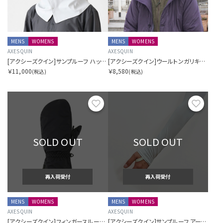
MENS
WOMENS
MENS
WOMENS
AXESQUIN
AXESQUIN
[アクシーズクイン]サンプルーフ ハット シェード
[アクシーズクイン]ウールトンガリキャップ
￥11,000
￥8,580
(税込)
(税込)
お気に入り
お気に
SOLD OUT
SOLD OUT
再入荷受付
再入荷受付
MENS
WOMENS
MENS
WOMENS
AXESQUIN
AXESQUIN
[アクシーズクイン]フィンガースルーミトン ORIGINAL
[アクシーズクイン]サンプルーフ アームカバー