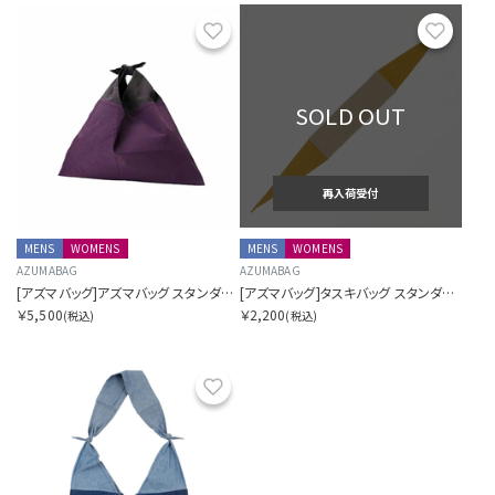
3分割
お気に入り
お気に
SOLD OUT
再入荷受付
MENS
WOMENS
MENS
WOMENS
AZUMABAG
AZUMABAG
[アズマバッグ]アズマバッグ スタンダード スモール
[アズマバッグ]タスキバッグ スタンダード
￥5,500
￥2,200
(税込)
(税込)
お気に入り