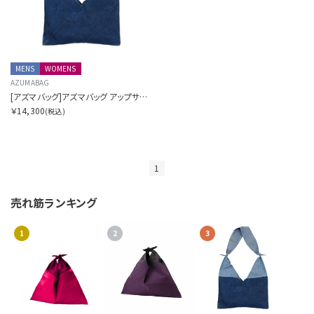
MENS
WOMENS
AZUMABAG
[アズマバッグ]アズマバッグ アップサイクル スモール
￥14,300
(税込)
1
売れ筋ランキング
1
2
3