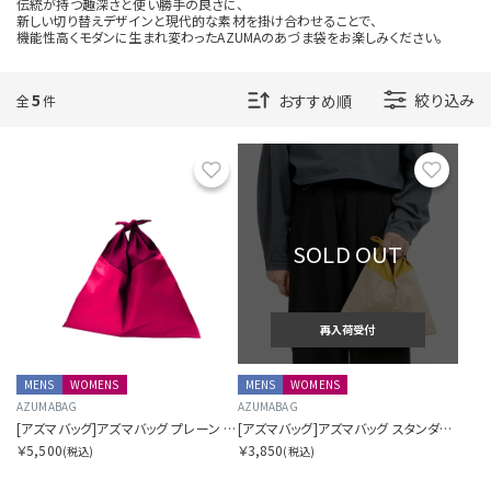
伝統が持つ趣深さと使い勝手の良さに、
新しい切り替えデザインと現代的な素材を掛け合わせることで、
表示順を指定する
機能性高くモダンに生まれ変わったAZUMAのあづま袋をお楽しみください。
5
絞り込み
全
件
表示件数を指定する
お気に入り
お気に
SOLD OUT
カラー展開を指定する
1色
再入荷受付
全色
MENS
WOMENS
MENS
WOMENS
AZUMABAG
AZUMABAG
[アズマバッグ]アズマバッグ プレーン スモール
[アズマバッグ]アズマバッグ スタンダード ミニ
商品表示を指定する
￥5,500
￥3,850
(税込)
(税込)
2分割