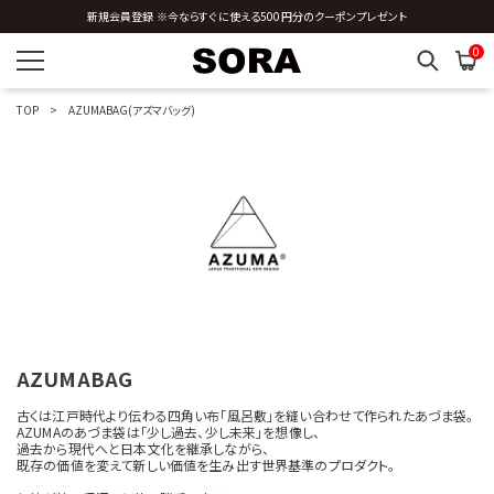
新規会員登録 ※今ならすぐに使える500円分のクーポンプレゼント
円
円
〜
0
TOP
AZUMABAG(アズマバッグ)
サイズを指定する
在庫を指定する
AZUMABAG
商品ステータスを指定する
古くは江戸時代より伝わる四角い布「風呂敷」を縫い合わせて作られたあづま袋。
AZUMAのあづま袋は「少し過去、少し未来」を想像し、
過去から現代へと日本文化を継承しながら、
既存の価値を変えて新しい価値を生み出す世界基準のプロダクト。