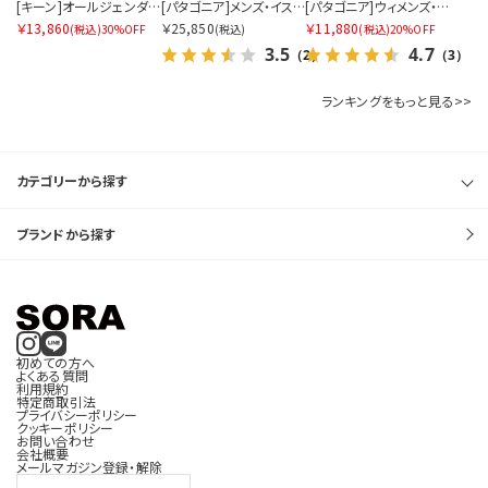
価格帯を指定する
[キーン]オールジェンダー ユニーク PLT メリージェーン
[パタゴニア]メンズ・イスマス・アンラインド・ジャケット
[パタゴニア]ウィメンズ・アウトドア・エブリデー・パンツ
￥13,860
￥25,850
￥11,880
(税込)
30%OFF
(税込)
(税込)
20%OFF
円
円
3.5
4.7
〜
（2）
（3）
ランキングをもっと見る>>
サイズを指定する
カテゴリーから探す
ブランドから探す
在庫を指定する
初めての方へ
よくある質問
利用規約
特定商取引法
商品ステータスを指定する
プライバシーポリシー
クッキーポリシー
お問い合わせ
会社概要
メールマガジン登録・解除