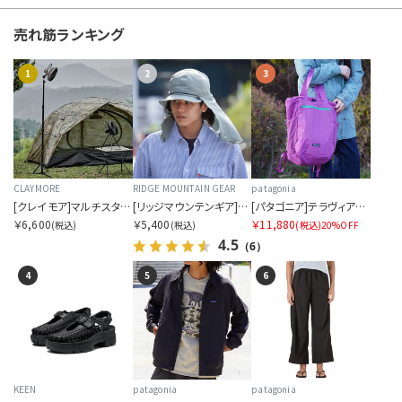
U
売れ筋ランキング
V
1
2
3
W
Y
Z
CLAYMORE
RIDGE MOUNTAIN GEAR
patagonia
[クレイモア]マルチスタンド
[リッジマウンテンギア]サンシェード 2026
[パタゴニア]テラヴィア・トート・パック 24L
￥6,600
￥5,400
￥11,880
OTHERS
(税込)
(税込)
(税込)
20%OFF
4.5
（6）
4
5
6
カラーを指定する
KEEN
patagonia
patagonia