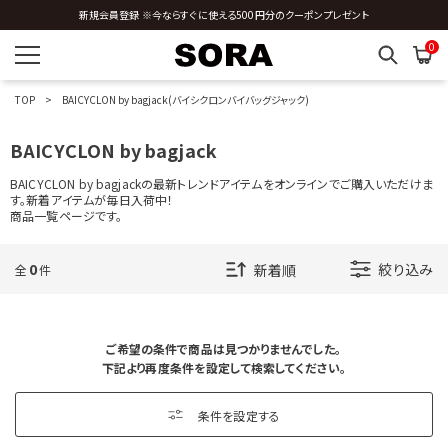
J
新規会員登録 ※今ならすぐに使える500円分のクーポンプレゼント
0
K
L
TOP
BAICYCLON by bagjack(バイシクロンバイバッグジャック)
BAICYCLON by bagjack
M
BAICYCLON by bagjackの最新トレンドアイテムをオンラインでご購入いただけま
N
す。新着アイテムが毎日入荷中！
商品一覧ページです。
O
0
絞り込み
全
件
P
R
ご希望の条件で商品は見つかりませんでした。
下記より再度条件を設定して検索してください。
S
条件を設定する
T