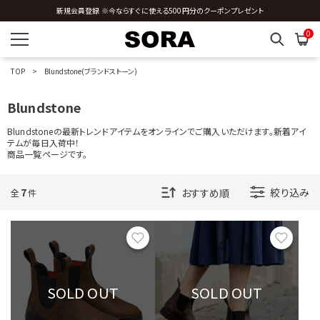
新規会員登録 ※今ならすぐに使える500円分のクーポンプレゼント
0
サイズを指定する
TOP
Blundstone(ブランドストーン)
Blundstone
在庫を指定する
Blundstoneの最新トレンドアイテムをオンラインでご購入いただけます。新着アイ
テムが毎日入荷中！
商品一覧ページです。
7
絞り込み
全
件
商品ステータスを指定する
お気に入り
お気に
表示順を指定する
SOLD OUT
SOLD OUT