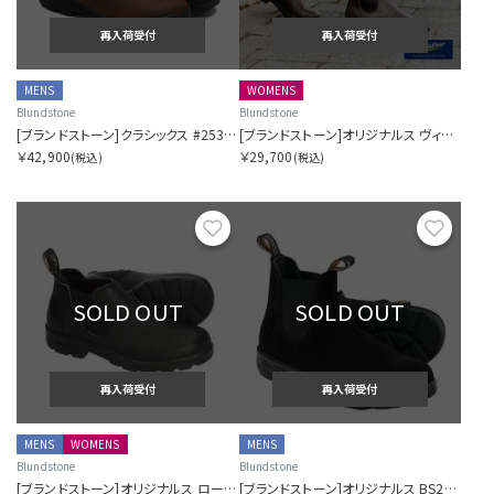
再入荷受付
再入荷受付
表示件数を指定する
MENS
WOMENS
Blundstone
Blundstone
[ブランドストーン]クラシックス #2536 フィルソン
[ブランドストーン]オリジナルス ヴィーガン BS2116
￥42,900
￥29,700
(税込)
(税込)
カラー展開を指定する
お気に入り
お気に
1色
全色
SOLD OUT
SOLD OUT
商品表示を指定する
2分割
再入荷受付
再入荷受付
3分割
MENS
WOMENS
MENS
Blundstone
Blundstone
[ブランドストーン]オリジナルス ローカット BS2039
[ブランドストーン]オリジナルス BS2405