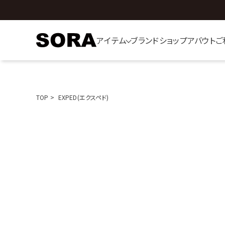
アイテム
ブランド
ショップ
アバウト
ご
TOP
EXPED(エクスペド)