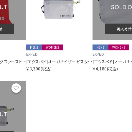
OUT
SOLD 
付
再入荷受
MENS
WOMENS
MENS
WOMENS
EXPED
EXPED
[エクスペド]ドライバッグ ファーストエイド 1
[エクスペド]オーガナイザー ビスタ A6
￥3,300
(税込)
￥4,180
(税込)
お気に入り
OUT