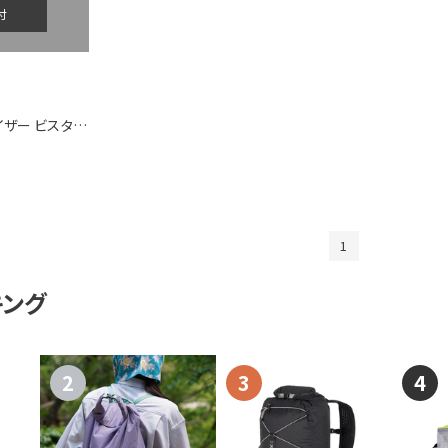
付
[エクスペド]オーガナイザー ビスタ A6
1
キング
2
3
4