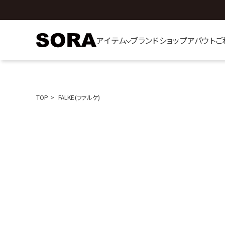
アイテム
ブランド
ショップ
アバウト
ご
TOP
FALKE(ファルケ)