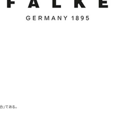
、
合」である。