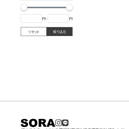
円
~
円
リセット
絞り込む