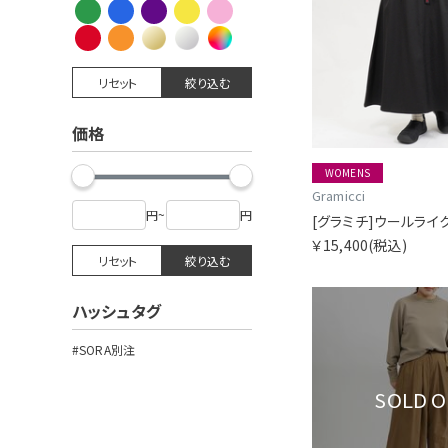
リセット
絞り込む
価格
WOMENS
Gramicci
円
~
円
￥15,400
(税込)
リセット
絞り込む
ハッシュタグ
#SORA別注
SOLD 