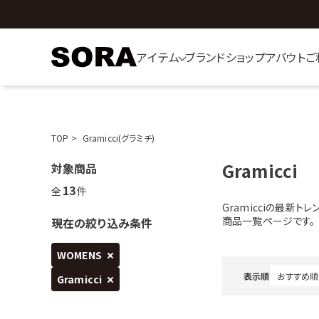
アイテム
ブランド
ショップ
アバウト
ご
TOP
Gramicci(グラミチ)
Gramicci
対象商品
13
全
件
Gramicciの最新
商品一覧ページです。
現在の絞り込み条件
WOMENS
表示順
Gramicci