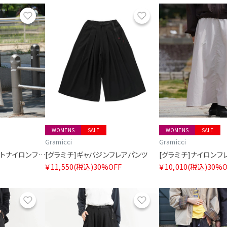
お気に入り
お気に入り
WOMENS
SALE
WOMENS
SALE
Gramicci
Gramicci
[グラミチ]サイドポケットナイロンフレアパンツ SORA別注
[グラミチ]ギャバジンフレアパンツ
[グラミチ]ナイロンフ
￥11,550
(税込)
30%OFF
￥10,010
(税込)
30%O
お気に入り
お気に入り