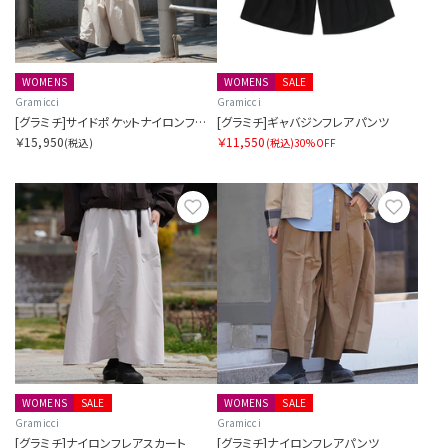
WOMENS
WOMENS
SALE
Gramicci
Gramicci
[グラミチ]サイドポケットナイロンフレアパンツ SORA別注
[グラミチ]ギャバジンフレアパンツ
￥15,950
￥11,550
(税込)
(税込)
30%OFF
お気に入り
お気に
WOMENS
SALE
WOMENS
SALE
Gramicci
Gramicci
[グラミチ]ナイロンフレアスカート
[グラミチ]ナイロンフレアパンツ