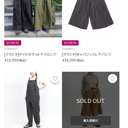
WOMENS
WOMENS
Gramicci
Gramicci
[グラミチ]サイドポケットナイロンフレアパンツ SORA別注
[グラミチ]ギャバジンフレアパンツ
￥15,950
￥16,500
(税込)
(税込)
お気に入り
お気に
SOLD OUT
再入荷受付