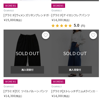
WOMENS
WOMENS
Gramicci
Gramicci
[グラミチ]ウィメンズリネンブレンドガーデンサロペット
[グラミチ]ナイロンフレアパンツ
￥19,800
￥14,300
(税込)
(税込)
5.0
（1）
お気に入り
お気に
SOLD OUT
SOLD OUT
再入荷受付
再入荷受付
WOMENS
WOMENS
Gramicci
Gramicci
[グラミチ]T/C ツイルバルーンパンツ
[グラミチ]ストレッチデニムAラインスカート
￥14,300
￥14,300
(税込)
(税込)