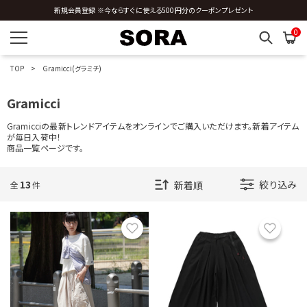
カラー展開を指定する
新規会員登録 ※今ならすぐに使える500円分のクーポンプレゼント
全国送料0円 ※3,980円以上のご購入時
1色
0
全色
TOP
Gramicci(グラミチ)
商品表示を指定する
Gramicci
2分割
Gramicciの最新トレンドアイテムをオンラインでご購入いただけます。新着アイテム
が毎日入荷中！
商品一覧ページです。
3分割
13
絞り込み
全
件
お気に入り
お気に