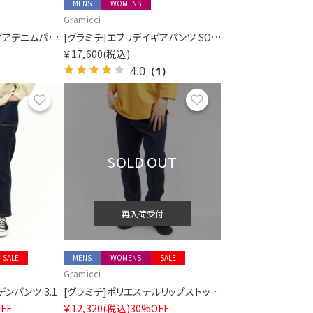
MENS
WOMENS
Gramicci
[グラミチ]エブリデイギアデニムパンツ SORA別注
[グラミチ]エブリデイギアパンツ SORA別注
￥17,600
(税込)
4.0
（1）
お気に入り
お気に入り
SOLD OUT
再入荷受付
SALE
MENS
WOMENS
SALE
Gramicci
ンパンツ 3.1
[グラミチ]ポリエステルリップストップガーデンパンツ
FF
￥12,320
(税込)
30%OFF