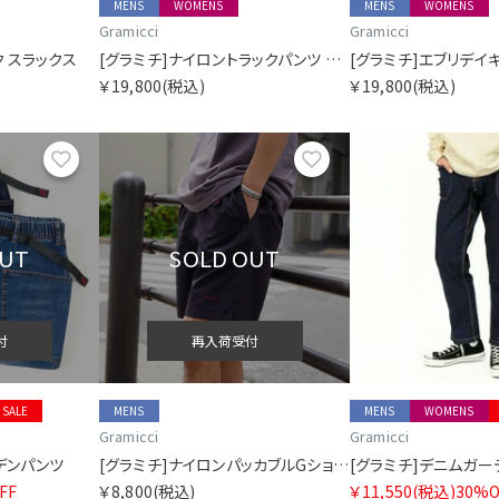
MENS
WOMENS
MENS
WOMENS
Gramicci
Gramicci
ク スラックス
[グラミチ]ナイロントラックパンツ ウィズオクタ
￥19,800
(税込)
￥19,800
(税込)
お気に入り
お気に入り
OUT
SOLD OUT
付
再入荷受付
SALE
MENS
MENS
WOMENS
Gramicci
Gramicci
デンパンツ
[グラミチ]ナイロンパッカブルGショーツ
[グラミチ]デニムガーデ
FF
￥8,800
(税込)
￥11,550
(税込)
30%O