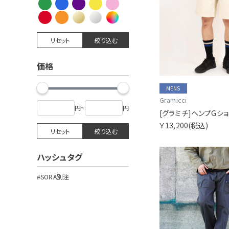
リセット
絞り込む
価格
MENS
Gramicci
円
~
円
[グラミチ]ヘンプGシ
￥13,200
(税込)
リセット
絞り込む
ハッシュタグ
#SORA別注