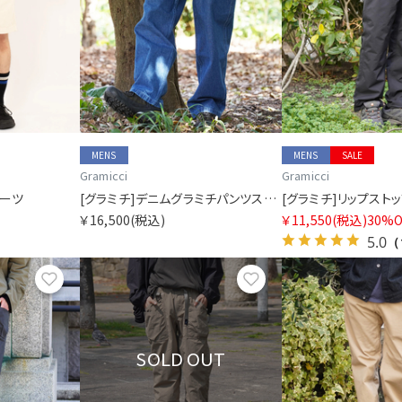
MENS
MENS
SALE
Gramicci
Gramicci
ョーツ
[グラミチ]デニムグラミチパンツストレートフィット
￥16,500
(税込)
￥11,550
(税込)
30%O
5.0
（
お気に入り
お気に入り
SOLD OUT