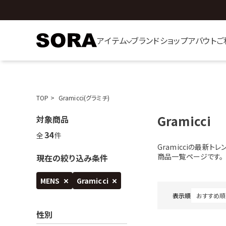
アイテム
ブランド
ショップ
アバウト
ご
TOP
Gramicci(グラミチ)
Gramicci
対象商品
34
全
件
Gramicciの最新
商品一覧ページです。
現在の絞り込み条件
MENS
Gramicci
表示順
性別