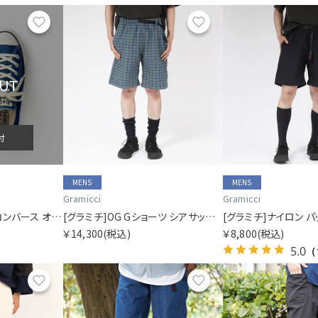
お気に入り
お気に入り
OUT
付
MENS
MENS
Gramicci
Gramicci
[グラミチ]グラミチ×コンバース オールスター J ヘンプ デニム OX
[グラミチ]OG Gショーツ シアサッカー プレイド
￥14,300
(税込)
￥8,800
(税込)
5.0
（
お気に入り
お気に入り