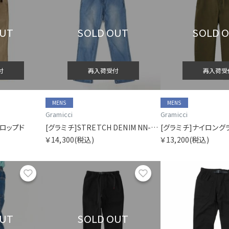
OUT
SOLD OUT
SOLD 
付
再入荷受付
再入荷受
MENS
MENS
Gramicci
Gramicci
クロップド
[グラミチ]STRETCH DENIM NN-PANT CROPPED
[グラミチ]ナイロング
￥14,300
(税込)
￥13,200
(税込)
お気に入り
お気に入り
OUT
SOLD OUT