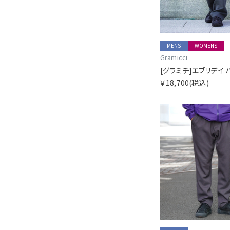
MENS
WOMENS
Gramicci
￥18,700
(税込)