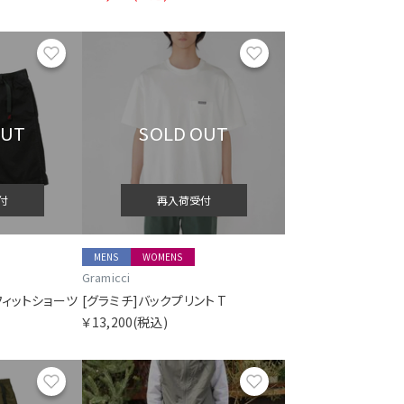
お気に入り
お気に入り
OUT
SOLD OUT
付
再入荷受付
MENS
WOMENS
Gramicci
フィットショーツ
[グラミチ]バックプリント T
￥13,200
(税込)
お気に入り
お気に入り