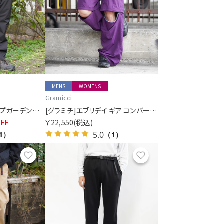
MENS
WOMENS
Gramicci
[グラミチ]リップストップガーデンパンツ
[グラミチ]エブリデイ ギア コンバーチブル パンツ SORA別注
FF
￥22,550
(税込)
5.0
1）
（1）
お気に入り
お気に入り