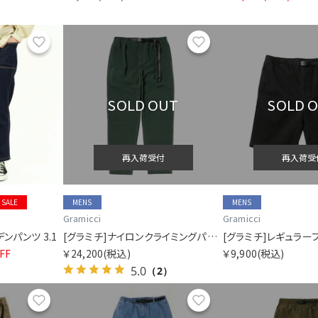
お気に入り
お気に入り
SOLD OUT
SOLD 
再入荷受付
再入荷受
SALE
MENS
MENS
Gramicci
Gramicci
ンパンツ 3.1
[グラミチ]ナイロンクライミングパンツ
[グラミチ]レギュラー
FF
￥24,200
(税込)
￥9,900
(税込)
5.0
（2）
お気に入り
お気に入り