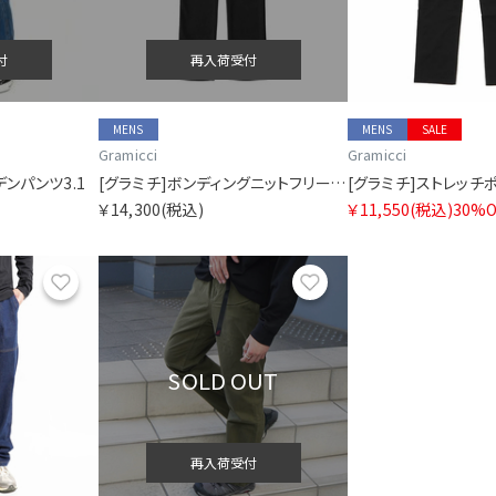
付
再入荷受付
MENS
MENS
SALE
Gramicci
Gramicci
ンパンツ3.1
[グラミチ]ボンディングニットフリースNNパンツクロップド
￥14,300
(税込)
￥11,550
(税込)
30%O
お気に入り
お気に入り
SOLD OUT
再入荷受付