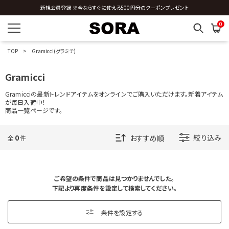
J
新規会員登録 ※今ならすぐに使える500円分のクーポンプレゼント
0
K
L
TOP
Gramicci(グラミチ)
Gramicci
M
Gramicciの最新トレンドアイテムをオンラインでご購入いただけます。新着アイテム
N
が毎日入荷中！
商品一覧ページです。
O
0
絞り込み
全
件
P
R
ご希望の条件で商品は見つかりませんでした。
下記より再度条件を設定して検索してください。
S
条件を設定する
T