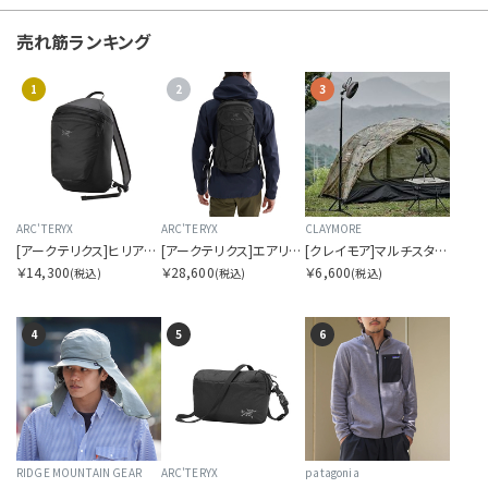
U
売れ筋ランキング
V
1
2
3
W
Y
Z
ARC'TERYX
ARC'TERYX
CLAYMORE
[アークテリクス]ヒリアド 15 バックパック
[アークテリクス]エアリオス 18 バックパック
[クレイモア]マルチスタンド
￥14,300
￥28,600
￥6,600
OTHERS
(税込)
(税込)
(税込)
4
5
6
カラーを指定する
RIDGE MOUNTAIN GEAR
ARC'TERYX
patagonia