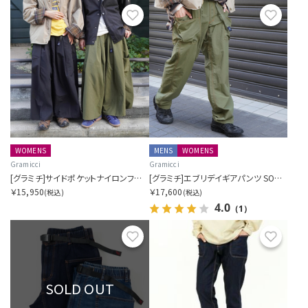
お気に入り
お気に
WOMENS
MENS
WOMENS
Gramicci
Gramicci
[グラミチ]サイドポケットナイロンフレアパンツ SORA別注
[グラミチ]エブリデイギアパンツ SORA別注
￥15,950
￥17,600
(税込)
(税込)
4.0
（1）
お気に入り
お気に
SOLD OUT