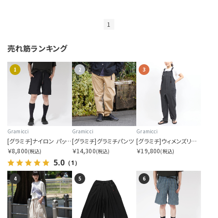
1
売れ筋ランキング
1
2
3
Gramicci
Gramicci
Gramicci
[グラミチ]ナイロン パッカブル Gショーツ
[グラミチ]グラミチパンツ
[グラミチ]ウィメンズリネンブレンドガーデンサロペット
￥8,800
￥14,300
￥19,800
(税込)
(税込)
(税込)
5.0
（1）
4
5
6