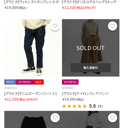
[グラミチ]ウィメンズリネンブレンドガーデンサロペット
[グラミチ]ポリエステルリップストップガーデンパンツ
￥19,800
￥12,320
(税込)
(税込)
30%OFF
お気に入り
お気に
SOLD OUT
再入荷受付
MENS
WOMENS
SALE
WOMENS
Gramicci
Gramicci
[グラミチ]デニムガーデンパンツ 3.1
[グラミチ]ナイロンフレアパンツ
￥11,550
￥14,300
(税込)
30%OFF
(税込)
5.0
（1）
お気に入り
お気に