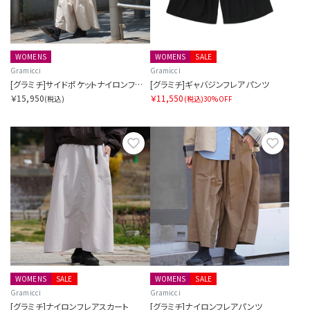
WOMENS
WOMENS
SALE
Gramicci
Gramicci
[グラミチ]サイドポケットナイロンフレアパンツ SORA別注
[グラミチ]ギャバジンフレアパンツ
￥15,950
￥11,550
(税込)
(税込)
30%OFF
お気に入り
お気に
WOMENS
SALE
WOMENS
SALE
Gramicci
Gramicci
[グラミチ]ナイロンフレアスカート
[グラミチ]ナイロンフレアパンツ