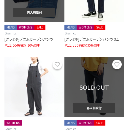
再入荷受付
MENS
WOMENS
SALE
MENS
WOMENS
SALE
Gramicci
Gramicci
[グラミチ]デニムガーデンパンツ
[グラミチ]デニムガーデンパンツ 3.1
￥11,550
￥11,550
(税込)
30%OFF
(税込)
30%OFF
お気に入り
お気に
SOLD OUT
再入荷受付
WOMENS
MENS
WOMENS
SALE
Gramicci
Gramicci