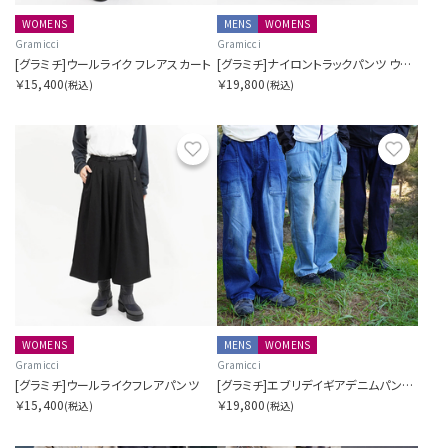
WOMENS
MENS
WOMENS
Gramicci
Gramicci
[グラミチ]ウールライク フレアスカート
[グラミチ]ナイロントラックパンツ ウィズオクタ
￥15,400
￥19,800
(税込)
(税込)
お気に入り
お気に
WOMENS
MENS
WOMENS
Gramicci
Gramicci
[グラミチ]ウールライクフレアパンツ
[グラミチ]エブリデイギアデニムパンツ SORA別注
￥15,400
￥19,800
(税込)
(税込)