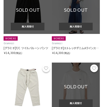
SOLD OUT
SOLD OUT
再入荷受付
再入荷受付
WOMENS
WOMENS
Gramicci
Gramicci
[グラミチ]T/C ツイルバルーンパンツ
[グラミチ]ストレッチデニムAラインスカート
￥14,300
￥14,300
(税込)
(税込)
お気に入り
お気に
SOLD OUT
再入荷受付