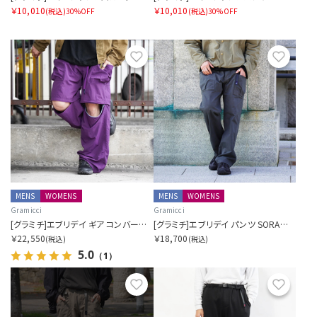
￥10,010
￥10,010
(税込)
30%OFF
(税込)
30%OFF
お気に入り
お気に
MENS
WOMENS
MENS
WOMENS
Gramicci
Gramicci
[グラミチ]エブリデイ ギア コンバーチブル パンツ SORA別注
[グラミチ]エブリデイ パンツ SORA別注
￥22,550
￥18,700
(税込)
(税込)
5.0
（1）
お気に入り
お気に