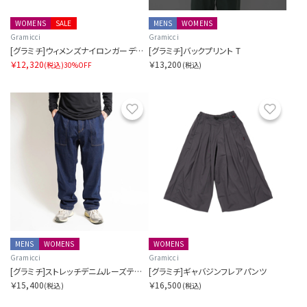
WOMENS
SALE
MENS
WOMENS
Gramicci
Gramicci
[グラミチ]ウィメンズナイロンガーデンパンツ
[グラミチ]バックプリント T
￥12,320
￥13,200
(税込)
30%OFF
(税込)
お気に入り
お気に
MENS
WOMENS
WOMENS
Gramicci
Gramicci
[グラミチ]ストレッチデニムルーズテーパードリッジパンツ
[グラミチ]ギャバジンフレアパンツ
￥15,400
￥16,500
(税込)
(税込)