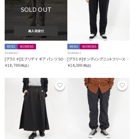
SOLD OUT
再入荷受付
MENS
WOMENS
MENS
WOMENS
Gramicci
Gramicci
[グラミチ]エブリデイ ギア パンツ SORA別注
[グラミチ]ボンディングニットフリースイージーテーパードパンツ
￥18,700
￥14,300
(税込)
(税込)
お気に入り
お気に