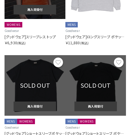
再入荷受付
在庫を指定する
WOMENS
MENS
Goodwear
Goodwear
[グッドウェア]スリーブレス トップ
[グッドウェア]ロングスリーブ ポケットティー
￥6,930
￥11,880
(税込)
(税込)
商品ステータスを指定する
お気に入り
お気に
表示順を指定する
SOLD OUT
SOLD OUT
再入荷受付
再入荷受付
表示件数を指定する
MENS
WOMENS
MENS
WOMENS
Goodwear
Goodwear
[グッドウェア]ショートスリーブポケットティー
[グッドウェア]ショートスリーブ ポケットティー