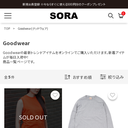
新規会員登録 ※今ならすぐに使える500円分のクーポンプレゼント
全国送料0円 ※3,980円以上のご購入時
OTHERS
0
カラーを指定する
TOP
Goodwear(グッドウェア)
Goodwear
Goodwearの最新トレンドアイテムをオンラインでご購入いただけます。新着アイテ
ムが毎日入荷中！
商品一覧ページです。
価格帯を指定する
5
絞り込み
全
件
円
円
〜
お気に入り
お気に
サイズを指定する
SOLD OUT