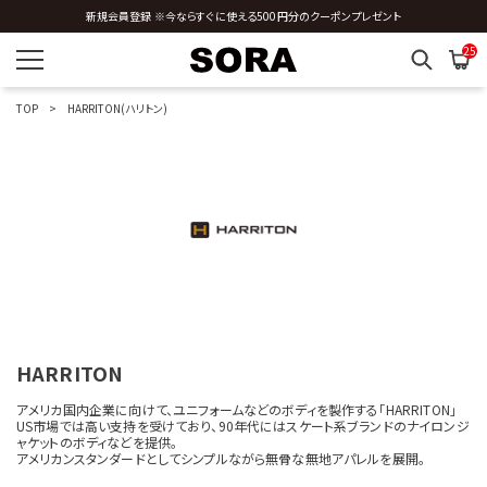
新規会員登録 ※今ならすぐに使える500円分のクーポンプレゼント
R
25
S
TOP
HARRITON(ハリトン)
T
U
V
W
Y
HARRITON
Z
アメリカ国内企業に向けて、ユニフォームなどのボディを製作する「HARRITON」
US市場では高い支持を受けており、90年代にはスケート系ブランドのナイロンジ
OTHERS
ャケットのボディなどを提供。
アメリカンスタンダードとしてシンプルながら無骨な無地アパレルを展開。