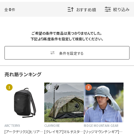
カラーを指定する
0
絞り込み
全
件
ご希望の条件で商品は見つかりませんでした。
下記より再度条件を設定して検索してください。
価格帯を指定する
条件を設定する
円
円
〜
売れ筋ランキング
1
2
3
サイズを指定する
在庫を指定する
ARC'TERYX
CLAYMORE
RIDGE MOUNTAIN GEAR
[アークテリクス]ヒリアド 15 バックパック
[クレイモア]マルチスタンド
[リッジマウンテンギア]サンシェード 2026