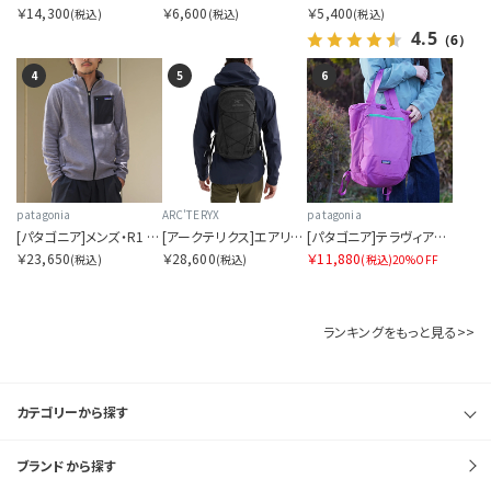
￥14,300
￥6,600
￥5,400
(税込)
(税込)
(税込)
4.5
（6）
4
5
6
商品ステータスを指定する
表示順を指定する
patagonia
ARC'TERYX
patagonia
[パタゴニア]メンズ・R1 エア・ジャケット
[アークテリクス]エアリオス 18 バックパック
[パタゴニア]テラヴィア・トート・パック 24L
￥23,650
￥28,600
￥11,880
(税込)
(税込)
(税込)
20%OFF
ランキングをもっと見る>>
表示件数を指定する
カテゴリーから探す
カラー展開を指定する
ブランドから探す