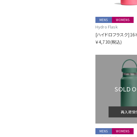
MENS
WOMENS
Hydro Flask
￥4,730
(税込)
SOLD 
再入荷受
MENS
WOMENS