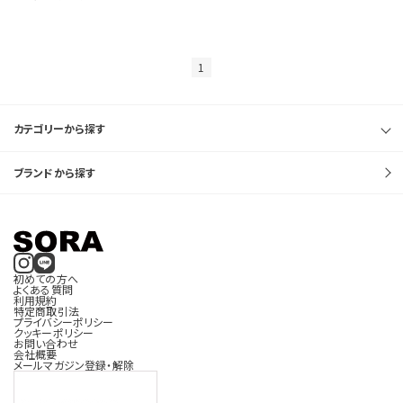
サイズを指定する
1
在庫を指定する
カテゴリーから探す
ブランドから探す
商品ステータスを指定する
初めての方へ
よくある質問
利用規約
特定商取引法
表示順を指定する
プライバシーポリシー
クッキーポリシー
お問い合わせ
会社概要
メールマガジン登録・解除