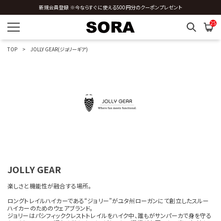
M
新規会員登録 ※今ならすぐに使える500円分のクーポンプレゼント
全国送料0円 ※3,980円以上のご購入時
25
N
O
TOP
JOLLY GEAR(ジョリーギア)
P
R
S
T
U
JOLLY GEAR
V
楽しさと機能性が融合する場所。
ロングトレイルハイカーである“ジョリー”がユタ州ローガンにて創立したスルー
W
ハイカーのためのウェアブランド。
ジョリーはパシフィッククレストトレイルをハイク中、誰もがサンパーカで身を守る