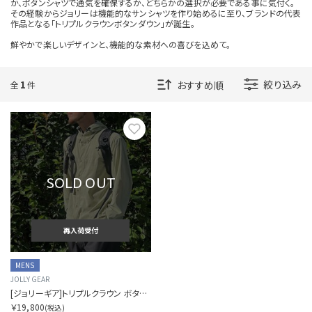
か、ボタンシャツで通気を確保するか、どちらかの選択が必要である事に気付く。
Y
その経験からジョリーは機能的なサンシャツを作り始めるに至り、ブランドの代表
作品となる「トリプルクラウンボタンダウン」が誕生。
鮮やかで楽しいデザインと、機能的な素材への喜びを込めて。
Z
OTHERS
1
絞り込み
全
件
カラーを指定する
お気に入り
SOLD OUT
価格帯を指定する
再入荷受付
円
円
〜
MENS
JOLLY GEAR
[ジョリーギア]トリプルクラウン ボタンダウン ロングスリーブ
￥19,800
(税込)