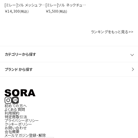
[ミレー]ソル メッシュ フーディ ウィメンズ
[ミレー]ソル ネックチューブ
￥14,300
￥5,500
(税込)
(税込)
価格帯を指定する
ランキングをもっと見る>>
円
円
〜
カテゴリーから探す
ブランドから探す
サイズを指定する
初めての方へ
よくある質問
在庫を指定する
利用規約
特定商取引法
プライバシーポリシー
クッキーポリシー
お問い合わせ
会社概要
メールマガジン登録・解除