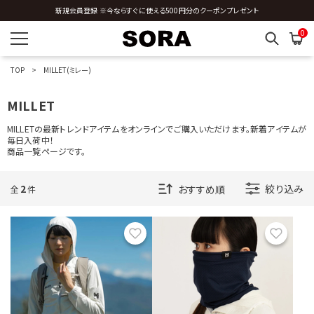
Manual alphabet
新規会員登録 ※今ならすぐに使える500円分のクーポンプレゼント
MANUAL ALPHABET FOR PLAY
MARIMEKKO
0
MARMOT
MERRELL
MILLET
TOP
MILLET(ミレー)
Minus33
molle shoes
MILLET
MoST
MOUNTAIN EQUIPMENT
MILLETの最新トレンドアイテムをオンラインでご購入いただけます。新着アイテムが
MOVIE TEE
毎日入荷中！
Munekawa
商品一覧ページです。
MUSIC TEE
MXP
2
絞り込み
全
件
N
お気に入り
お気に
O
P
R