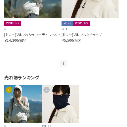
S
T
WOMENS
MENS
WOMENS
MILLET
MILLET
U
[ミレー]ソル メッシュ フーディ ウィメンズ
[ミレー]ソル ネックチューブ
￥14,300
￥5,500
(税込)
(税込)
V
W
1
Y
売れ筋ランキング
Z
1
2
OTHERS
カラーを指定する
MILLET
MILLET