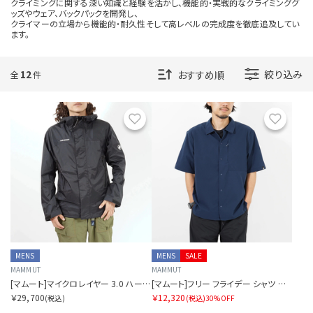
クライミングに関する深い知識と経験を活かし、機能的・実戦的なクライミンググ
ッズやウェア、バックパックを開発し、
クライマーの立場から機能的・耐久性そして高レベルの完成度を徹底追及してい
ます。
12
絞り込み
全
件
お気に入り
お気に
MENS
MENS
SALE
MAMMUT
MAMMUT
[マムート]マイクロレイヤー 3.0 ハードシェル フーデッド ジャケット アジアンフィット メンズ
[マムート]フリー フライデー シャツ アジアンフィット
￥29,700
￥12,320
(税込)
(税込)
30%OFF