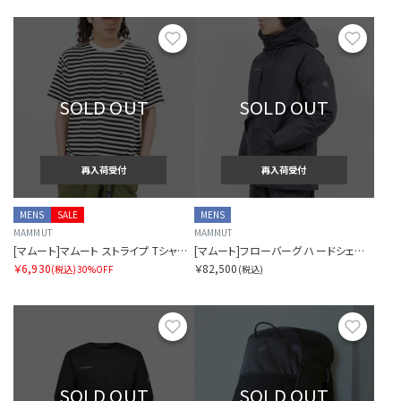
お気に入り
お気に
SOLD OUT
SOLD OUT
再入荷受付
再入荷受付
MENS
SALE
MENS
MAMMUT
MAMMUT
[マムート]マムート ストライプ Tシャツ アジアンフィット
[マムート]フローバーグ ハードシェル サーモ フーデッド コート アジアンフィット
￥6,930
￥82,500
(税込)
30%OFF
(税込)
お気に入り
お気に
SOLD OUT
SOLD OUT