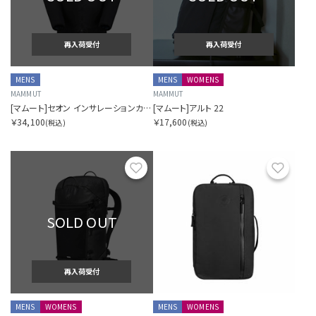
再入荷受付
再入荷受付
MENS
MENS
WOMENS
MAMMUT
MAMMUT
[マムート]セオン インサレーションカーディガン アジアンフィット
[マムート]アルト 22
￥34,100
￥17,600
(税込)
(税込)
お気に入り
お気に
SOLD OUT
再入荷受付
MENS
WOMENS
MENS
WOMENS