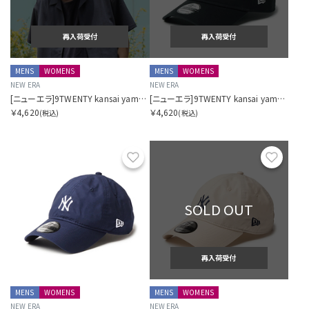
再入荷受付
再入荷受付
MENS
WOMENS
MENS
WOMENS
NEW ERA
NEW ERA
[ニューエラ]9TWENTY kansai yamamoto 虎 爾愉會羅 カーディナル
[ニューエラ]9TWENTY kansai yamamoto 虎 爾愉會羅 ブラック
￥4,620
￥4,620
(税込)
(税込)
お気に入り
お気に
SOLD OUT
再入荷受付
MENS
WOMENS
MENS
WOMENS
NEW ERA
NEW ERA