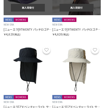
再入荷受付
再入荷受付
MENS
WOMENS
MENS
WOMENS
NEW ERA
NEW ERA
[ニューエラ]9TWENTY パッチロゴ Patch Logo ライトネイビー
[ニューエラ]9TWENTY パッチロゴ Patch Logo ライトブロンズ
￥4,620
￥4,620
(税込)
(税込)
お気に入り
お気に
MENS
WOMENS
MENS
WOMENS
NEW ERA
NEW ERA
[ニューエラ]アドベンチャーライト サンシェード Tech Air Dot Air ブラック ニューエラアウトドア
[ニューエラ]アドベンチャーライト サンシェード Tech Air Dot Air ベージュ ニューエラアウトドア