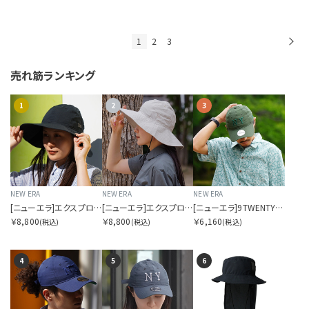
1
2
3
次
売れ筋ランキング
1
2
3
NEW ERA
NEW ERA
NEW ERA
[ニューエラ]エクスプローラー ワイドブリム ドットエアー SORA別注 ブラック
[ニューエラ]エクスプローラー ワイドブリム ドットエアー SORA別注 ベージュ
[ニューエラ]9TWENTY ドットエアー SORA別注 ロングバイザー Dグリーン
￥8,800
￥8,800
￥6,160
(税込)
(税込)
(税込)
4
5
6