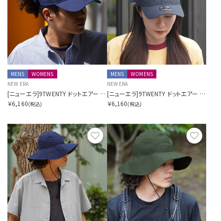
MENS
WOMENS
MENS
WOMENS
NEW ERA
NEW ERA
[ニューエラ]9TWENTY ドットエアー SORA別注 ロングバイザー ネイビー
[ニューエラ]9TWENTY ドットエアー SORA別注 ロングバイザー ブラック
￥6,160
￥6,160
(税込)
(税込)
お気に入り
お気に