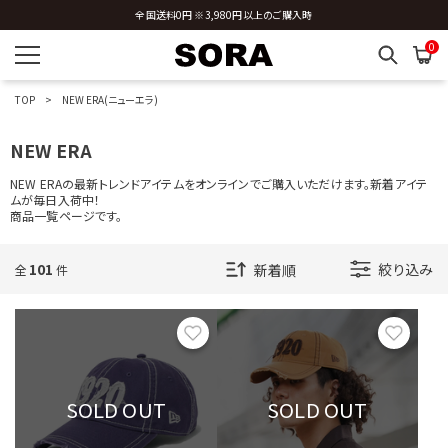
全国送料0円 ※3,980円以上のご購入時
0
TOP
NEW ERA(ニューエラ)
NEW ERA
NEW ERAの最新トレンドアイテムをオンラインでご購入いただけます。新着アイテ
ムが毎日入荷中！
商品一覧ページです。
101
絞り込み
全
件
お気に入り
お気に
SOLD OUT
SOLD OUT