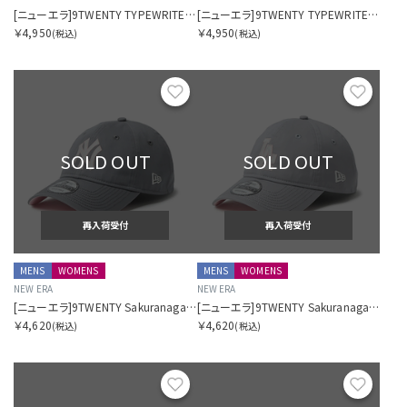
[ニューエラ]9TWENTY TYPEWRITER ニューヨーク・ヤンキース タイプライター ネイビー
[ニューエラ]9TWENTY TYPEWRITER ニューヨーク・ヤンキース タイプライター ライトベージュ
￥4,950
￥4,950
(税込)
(税込)
お気に入り
お気に
SOLD OUT
SOLD OUT
再入荷受付
再入荷受付
MENS
WOMENS
MENS
WOMENS
NEW ERA
NEW ERA
[ニューエラ]9TWENTY Sakuranagashi 桜流し ニューヨーク・ヤンキース ストームグレー
[ニューエラ]9TWENTY Sakuranagashi 桜流し ロサンゼルス・ドジャース グレー
￥4,620
￥4,620
(税込)
(税込)
お気に入り
お気に