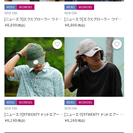
MENS
WOMENS
MENS
WOMENS
NEW ERA
NEW ERA
[ニューエラ]エクスプローラー ワイドブリム ドットエアー SORA別注 ネイビー
[ニューエラ]エクスプローラー ワイドブリム ドットエアー SORA別注 Dグリーン
￥8,800
￥8,800
(税込)
(税込)
お気に入り
お気に
MENS
WOMENS
MENS
WOMENS
NEW ERA
NEW ERA
[ニューエラ]9TWENTY ドットエアー SORA別注 ロングバイザー Dグリーン
[ニューエラ]9TWENTY ドットエアー SORA別注 ロングバイザー ベージュ
￥6,160
￥6,160
(税込)
(税込)