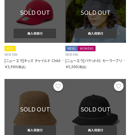
SOLD OUT
SOLD OUT
再入荷受付
再入荷受付
KIDS
MENS
WOMENS
NEW ERA
NEW ERA
[ニューエラ]キッズ チャイルド Child 9TWENTY Vintage PEANUTS ピーナッツ チャーリー・ブラウン スカーレット
[ニューエラ]バケット01 セーラーブリム ペーパークロシェハット Paper Crochet Hat ブラック
￥3,960
￥5,500
(税込)
(税込)
お気に入り
お気に
SOLD OUT
SOLD OUT
再入荷受付
再入荷受付