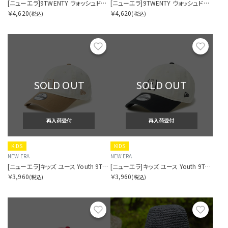
[ニューエラ]9TWENTY ウォッシュドコットン ミニロゴ Mini Logo ニューヨーク・ヤンキース ネイビー/ホワイト
[ニューエラ]9TWENTY ウォッシュドコットン ミニロゴ Mini Logo ニューヨーク・ヤンキース アイボリー/ミッドナイトネイビー
￥4,620
￥4,620
(税込)
(税込)
お気に入り
お気に
SOLD OUT
SOLD OUT
再入荷受付
再入荷受付
KIDS
KIDS
NEW ERA
NEW ERA
[ニューエラ]キッズ ユース Youth 9TWENTY Vintage PEANUTS ピーナッツ 2-Tone クロームホワイト/カーキ
[ニューエラ]キッズ ユース Youth 9TWENTY Vintage PEANUTS ピーナッツ 2-Tone クロームホワイト/ブラック
￥3,960
￥3,960
(税込)
(税込)
お気に入り
お気に