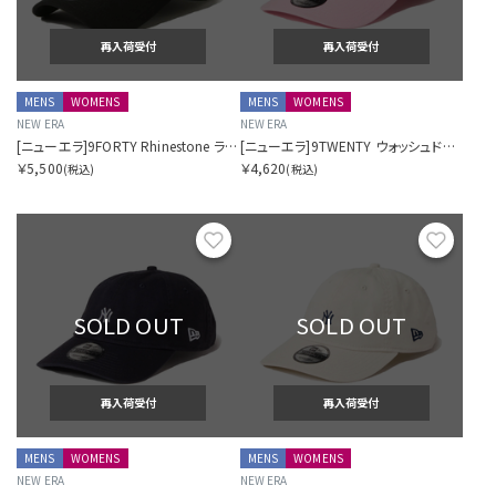
再入荷受付
再入荷受付
MENS
WOMENS
MENS
WOMENS
NEW ERA
NEW ERA
[ニューエラ]9FORTY Rhinestone ラインストーン ニューヨーク・ヤンキース ブラック
[ニューエラ]9TWENTY ウォッシュドコットン ミニロゴ Mini Logo ニューヨーク・ヤンキース ピンク/ホワイト
￥5,500
￥4,620
(税込)
(税込)
お気に入り
お気に
SOLD OUT
SOLD OUT
再入荷受付
再入荷受付
MENS
WOMENS
MENS
WOMENS
NEW ERA
NEW ERA