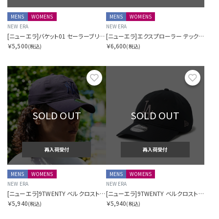
MENS
WOMENS
MENS
WOMENS
NEW ERA
NEW ERA
[ニューエラ]バケット01 セーラーブリム ペーパークロシェハット Paper Crochet Hat ベージュ
[ニューエラ]エクスプローラー テックエアー Tech Air HTYP ブラック Dot Air ニューエラアウトドア
￥5,500
￥6,600
(税込)
(税込)
お気に入り
お気に
SOLD OUT
SOLD OUT
再入荷受付
再入荷受付
MENS
WOMENS
MENS
WOMENS
NEW ERA
NEW ERA
[ニューエラ]9TWENTY ベルクロストラップ テックエアー Tech Air ニューヨーク・ヤンキース ネイビー ニューエラアウトドア
[ニューエラ]9TWENTY ベルクロストラップ テックエアー Tech Air ロサンゼルス・ドジャース ブラック ニューエラアウトドア
￥5,940
￥5,940
(税込)
(税込)