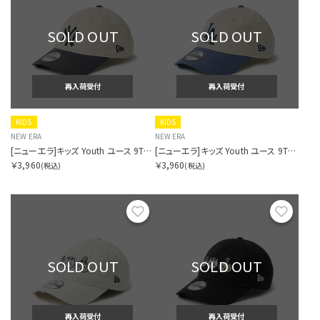
SOLD OUT
SOLD OUT
再入荷受付
再入荷受付
KIDS
KIDS
NEW ERA
NEW ERA
[ニューエラ]キッズ Youth ユース 9TWENTY 2-Tone ニューヨーク・ヤンキース ストーン/グラファイト
[ニューエラ]キッズ Youth ユース 9TWENTY 2-Tone ロサンゼルス・ドジャース ストーン/スレート
￥3,960
￥3,960
(税込)
(税込)
お気に入り
お気に
SOLD OUT
SOLD OUT
再入荷受付
再入荷受付