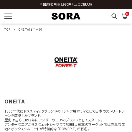
表示順を指定する
全国送料0円 ※3,980円以上のご購入時
0
TOP
ONEITA(オニータ)
表示件数を指定する
カラー展開を指定する
1色
全色
ONEITA
1990年代にドメスティックブランドのＴシャツ用ボディとして日本のストリートシ
商品表示を指定する
ーンを席巻したブランド。
歴史は古く、1893年にアンダーウエアのブランドとしてスタート。
2分割
アンダーウエアからスウェットシャツまで展開し、日本のマーケットでは肉厚な生
地とボックスシルエットが特徴的な「POWER-T」が有名。