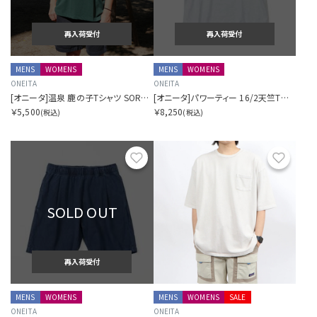
再入荷受付
再入荷受付
MENS
WOMENS
MENS
WOMENS
ONEITA
ONEITA
[オニータ]温泉 鹿の子Tシャツ SORA別注
[オニータ]パワーティー 16/2天竺Tシャツ
￥5,500
￥8,250
(税込)
(税込)
お気に入り
お気に
SOLD OUT
再入荷受付
MENS
WOMENS
MENS
WOMENS
SALE
ONEITA
ONEITA