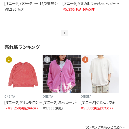
[オニータ]パワーティー 16/2天竺ショーツ
[オニータ]ケミカルウォッシュ ヘビーS/Sティー
￥8,250
￥5,390
(税込)
(税込)
30%OFF
1
売れ筋ランキング
1
2
3
ONEITA
ONEITA
ONEITA
[オニータ]ケミカルロングスリーブティー
[オニータ]温泉 カーディガン SORA別注
[オニータ]ケミカルウォッシュ ヘビーS/Sティー
〜￥8,250
￥9,900
￥5,390
(税込)
0%OFF
(税込)
(税込)
30%OFF
ランキングをもっと見る>>