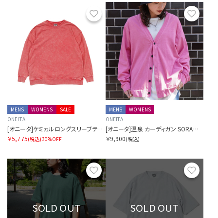
お気に入り
お気に
MENS
WOMENS
SALE
MENS
WOMENS
ONEITA
ONEITA
[オニータ]ケミカルロングスリーブティー
[オニータ]温泉 カーディガン SORA別注
￥5,775
￥9,900
(税込)
30%OFF
(税込)
お気に入り
お気に
SOLD OUT
SOLD OUT