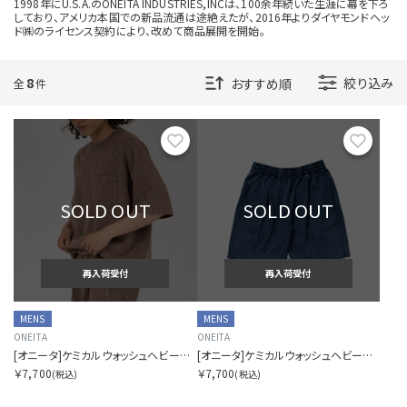
1998年にU.S.A.のONEITA INDUSTRIES,INCは、100余年続いた生涯に幕を下ろ
3分割
しており、アメリカ本国での新品流通は途絶えたが、2016年よりダイヤモンドヘッ
ド㈱のライセンス契約により、改めて商品展開を開始。
8
絞り込み
全
件
お気に入り
お気に
SOLD OUT
SOLD OUT
再入荷受付
再入荷受付
MENS
MENS
ONEITA
ONEITA
[オニータ]ケミカルウォッシュヘビーショートスリーブティ
[オニータ]ケミカルウォッシュヘビーショーツ
￥7,700
￥7,700
(税込)
(税込)