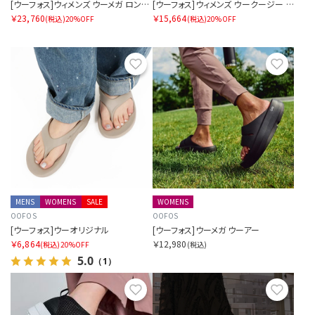
[ウーフォス]ウィメンズ ウーメガ ロンドナー
[ウーフォス]ウィメンズ ウークージー サーモミュール
￥23,760
￥15,664
(税込)
20%OFF
(税込)
20%OFF
お気に入り
お気に
MENS
WOMENS
SALE
WOMENS
OOFOS
OOFOS
[ウーフォス]ウーオリジナル
[ウーフォス]ウーメガ ウーアー
￥6,864
￥12,980
(税込)
20%OFF
(税込)
5.0
（1）
お気に入り
お気に