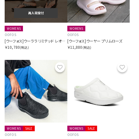
再入荷受付
WOMENS
WOMENS
OOFOS
OOFOS
[ウーフォス]ウーララ リミテッド レオパード2
[ウーフォス]ウーヤー プリムローズ
￥10,780
￥11,880
(税込)
(税込)
お気に入り
お気に
WOMENS
SALE
WOMENS
SALE
OOFOS
OOFOS