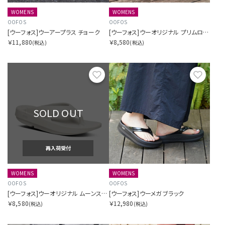
WOMENS
WOMENS
OOFOS
OOFOS
[ウーフォス]ウーアープラス チョーク
[ウーフォス]ウーオリジナル プリムローズ
￥11,880
￥8,580
(税込)
(税込)
お気に入り
お気に
SOLD OUT
再入荷受付
WOMENS
WOMENS
OOFOS
OOFOS
[ウーフォス]ウーオリジナル ムーンストーン
[ウーフォス]ウーメガ ブラック
￥8,580
￥12,980
(税込)
(税込)