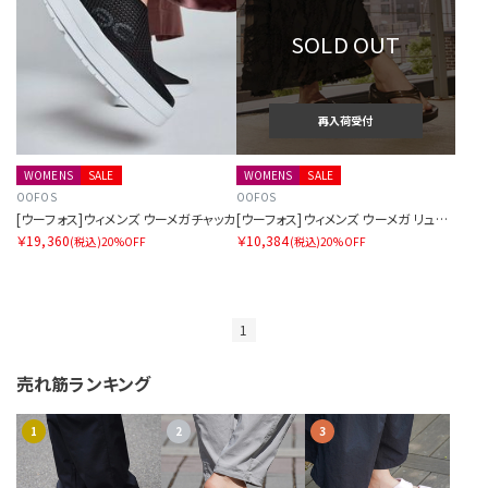
SOLD OUT
再入荷受付
WOMENS
SALE
WOMENS
SALE
OOFOS
OOFOS
[ウーフォス]ウィメンズ ウーメガチャッカ
[ウーフォス]ウィメンズ ウーメガ リュクス
￥19,360
￥10,384
(税込)
20%OFF
(税込)
20%OFF
1
売れ筋ランキング
1
2
3