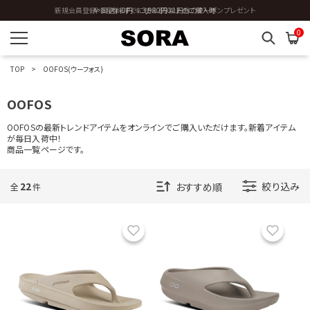
全国送料0円 ※3,980円以上のご購入時
0
TOP
OOFOS(ウーフォス)
OOFOS
OOFOSの最新トレンドアイテムをオンラインでご購入いただけます。新着アイテム
が毎日入荷中！
商品一覧ページです。
22
絞り込み
全
件
お気に入り
お気に