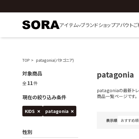
アイテム
ブランド
ショップ
アバウト
ご
TOP
patagonia(パタゴニア)
patagonia
対象商品
11
全
件
patagoniaの最
商品一覧ページです。
現在の絞り込み条件
KIDS
patagonia
表示順
性別