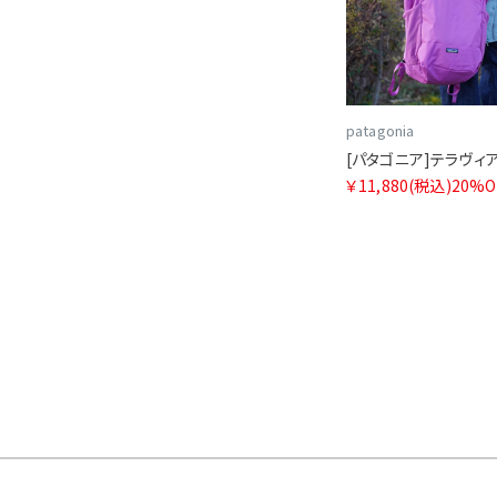
patagonia
￥11,880
(税込)
20%O