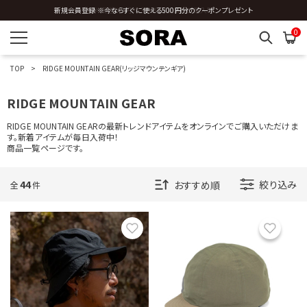
全国送料0円 ※3,980円以上のご購入時
0
TOP
RIDGE MOUNTAIN GEAR(リッジマウンテンギア)
RIDGE MOUNTAIN GEAR
RIDGE MOUNTAIN GEARの最新トレンドアイテムをオンラインでご購入いただけま
す。新着アイテムが毎日入荷中！
商品一覧ページです。
44
絞り込み
全
件
お気に入り
お気に