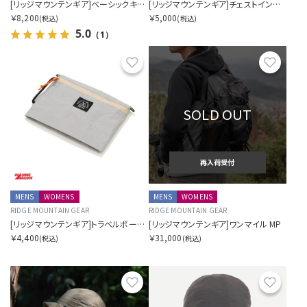
[リッジマウンテンギア]ベーシックキャップ NT エクストラ
[リッジマウンテンギア]チェストインクリース
￥8,200
￥5,000
(税込)
(税込)
5.0
（1）
お気に入り
お気に
SOLD OUT
再入荷受付
MENS
WOMENS
MENS
WOMENS
RIDGE MOUNTAIN GEAR
RIDGE MOUNTAIN GEAR
[リッジマウンテンギア]トラベルポーチプラス
[リッジマウンテンギア]ワンマイル MP
￥4,400
￥31,000
(税込)
(税込)
お気に入り
お気に