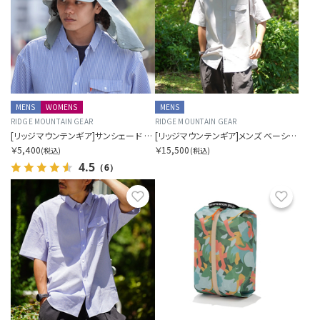
MENS
WOMENS
MENS
RIDGE MOUNTAIN GEAR
RIDGE MOUNTAIN GEAR
[リッジマウンテンギア]サンシェード 2026
[リッジマウンテンギア]メンズ ベーシック ショート スリーブ シャツ
￥5,400
￥15,500
(税込)
(税込)
4.5
（6）
お気に入り
お気に