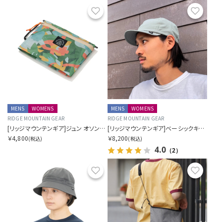
お気に入り
お気に
MENS
WOMENS
MENS
WOMENS
RIDGE MOUNTAIN GEAR
RIDGE MOUNTAIN GEAR
[リッジマウンテンギア]ジュン オソン×リッジ トラベルポーチ プラス
[リッジマウンテンギア]ベーシックキャップ NT
￥4,800
￥8,200
(税込)
(税込)
4.0
（2）
お気に入り
お気に