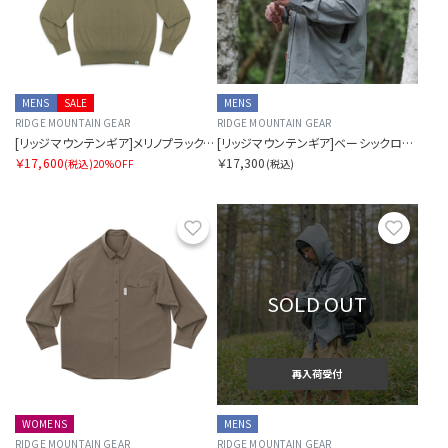
MENS
SALE
MENS
RIDGE MOUNTAIN GEAR
RIDGE MOUNTAIN GEAR
[リッジマウンテンギア]メリノプラックスフーデッドセーター (メンズ)
[リッジマウンテンギア]ベーシックロングスリーブシャツ（メンズ）
￥17,600
￥17,300
(税込)
20%OFF
(税込)
お気に入り
お気に
SOLD OUT
再入荷受付
WOMENS
MENS
RIDGE MOUNTAIN GEAR
RIDGE MOUNTAIN GEAR