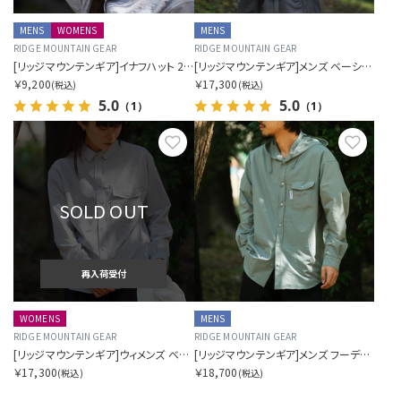
MENS
WOMENS
MENS
RIDGE MOUNTAIN GEAR
RIDGE MOUNTAIN GEAR
[リッジマウンテンギア]イナフハット 2026
[リッジマウンテンギア]メンズ ベーシックロングスリーブシャツ 2026
￥9,200
￥17,300
(税込)
(税込)
5.0
5.0
（1）
（1）
お気に入り
お気に
SOLD OUT
再入荷受付
WOMENS
MENS
RIDGE MOUNTAIN GEAR
RIDGE MOUNTAIN GEAR
[リッジマウンテンギア]ウィメンズ ベーシックロングスリーブシャツ 2026
[リッジマウンテンギア]メンズ フーデッドロングスリーブシャツ 2026
￥17,300
￥18,700
(税込)
(税込)