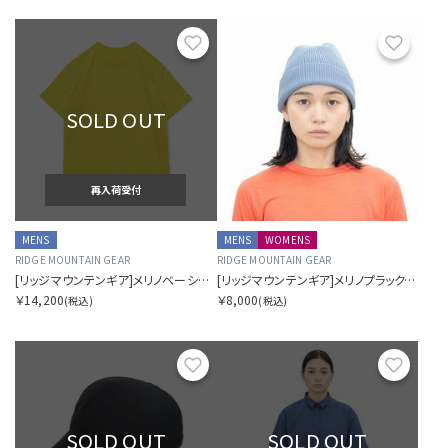
お気に入り
お気に
SOLD OUT
再入荷受付
MENS
MENS
WOMENS
RIDGE MOUNTAIN GEAR
RIDGE MOUNTAIN GEAR
[リッジマウンテンギア]メリノベーシックティー ショートスリーブ
[リッジマウンテンギア]メリノプラックスビーニー
￥14,200
￥8,000
(税込)
(税込)
お気に入り
お気に
SOLD OUT
SOLD OUT