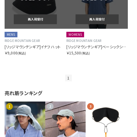
再入荷受付
再入荷受付
MENS
WOMENS
RIDGE MOUNTAIN GEAR
RIDGE MOUNTAIN GEAR
[リッジマウンテンギア]イナフ ハット
[リッジマウンテンギア]ベーシックショートスリーブシャツ（ウィメンズ）
￥9,000
￥15,500
(税込)
(税込)
1
売れ筋ランキング
1
2
3