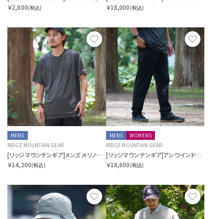
￥2,800
￥18,000
(税込)
(税込)
お気に入り
お気に
MENS
MENS
WOMENS
RIDGE MOUNTAIN GEAR
RIDGE MOUNTAIN GEAR
[リッジマウンテンギア]メンズ メリノベーシックショートスリーブTシャツ マイクロボーダー
[リッジマウンテンギア]アンワインドパンツ
￥14,200
￥18,600
(税込)
(税込)
お気に入り
お気に