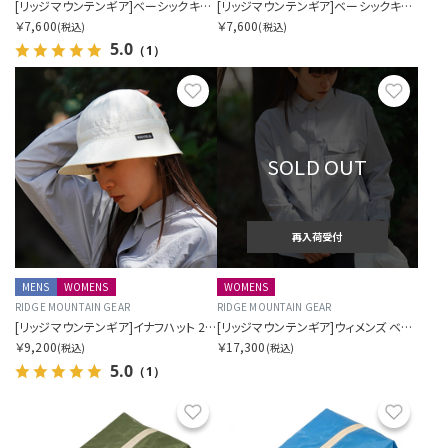
[リッジマウンテンギア]ベーシックキャップ 2026
[リッジマウンテンギア]ベーシックキャップエクストラ 2026
￥7,600
￥7,600
(税込)
(税込)
5.0
（1）
お気に入り
お気に
SOLD OUT
再入荷受付
MENS
WOMENS
WOMENS
RIDGE MOUNTAIN GEAR
RIDGE MOUNTAIN GEAR
[リッジマウンテンギア]イナフハット 2026
[リッジマウンテンギア]ウィメンズ ベーシックロングスリーブシャツ 2026
￥9,200
￥17,300
(税込)
(税込)
5.0
（1）
お気に入り
お気に