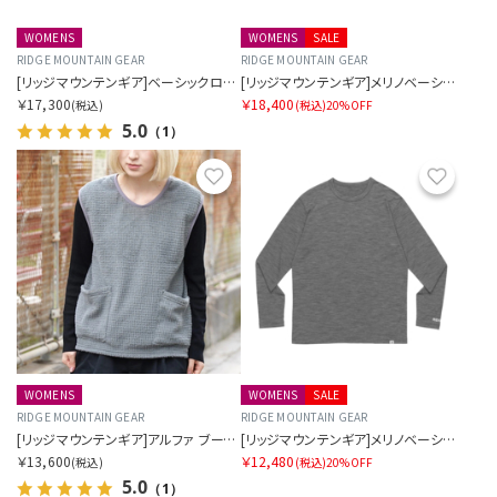
WOMENS
WOMENS
SALE
RIDGE MOUNTAIN GEAR
RIDGE MOUNTAIN GEAR
[リッジマウンテンギア]ベーシックロングスリーブシャツ（ウィメンズ）
[リッジマウンテンギア]メリノベーシックロングスリーブシャツ（ウィメンズ）
￥17,300
￥18,400
(税込)
(税込)
20%OFF
5.0
（1）
お気に入り
お気に
WOMENS
WOMENS
SALE
RIDGE MOUNTAIN GEAR
RIDGE MOUNTAIN GEAR
[リッジマウンテンギア]アルファ ブースター ベスト（ウィメンズ）
[リッジマウンテンギア]メリノベーシックロングスリーブティー "マイクロボーダー"（ウィメンズ）
￥13,600
￥12,480
(税込)
(税込)
20%OFF
5.0
（1）