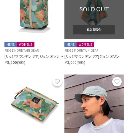
SOLD OUT
再入荷受付
MENS
WOMENS
MENS
WOMENS
RIDGE MOUNTAIN GEAR
RIDGE MOUNTAIN GEAR
[リッジマウンテンギア]ジュン オソン×リッジ ケース L
[リッジマウンテンギア]ジュン オソン×リッジ てぬぐい
￥8,200
￥3,000
(税込)
(税込)
お気に入り
お気に