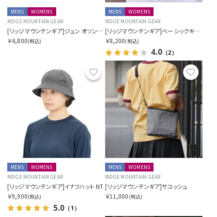
MENS
WOMENS
MENS
WOMENS
RIDGE MOUNTAIN GEAR
RIDGE MOUNTAIN GEAR
[リッジマウンテンギア]ジュン オソン×リッジ トラベルポーチ プラス
[リッジマウンテンギア]ベーシックキャップ NT
￥4,800
￥8,200
(税込)
(税込)
4.0
（2）
お気に入り
お気に
MENS
WOMENS
MENS
WOMENS
RIDGE MOUNTAIN GEAR
RIDGE MOUNTAIN GEAR
[リッジマウンテンギア]イナフハット NT
[リッジマウンテンギア]サコッシュ
￥9,900
￥11,000
(税込)
(税込)
5.0
（1）