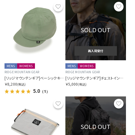
お気に入り
お気に
SOLD OUT
再入荷受付
MENS
WOMENS
MENS
WOMENS
RIDGE MOUNTAIN GEAR
RIDGE MOUNTAIN GEAR
[リッジマウンテンギア]ベーシックキャップ NT エクストラ
[リッジマウンテンギア]チェストインクリース
￥8,200
￥5,000
(税込)
(税込)
5.0
（1）
お気に入り
お気に
SOLD OUT