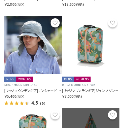
￥2,800
￥18,600
(税込)
(税込)
お気に入り
お気に
MENS
WOMENS
MENS
WOMENS
RIDGE MOUNTAIN GEAR
RIDGE MOUNTAIN GEAR
[リッジマウンテンギア]サンシェード 2026
[リッジマウンテンギア]ジュン オソン×リッジ ケース M
￥5,400
￥7,000
(税込)
(税込)
4.5
（6）
お気に入り
お気に