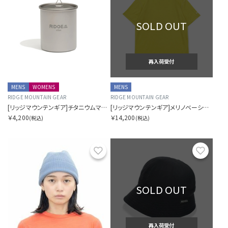
SOLD OUT
再入荷受付
MENS
WOMENS
MENS
RIDGE MOUNTAIN GEAR
RIDGE MOUNTAIN GEAR
[リッジマウンテンギア]チタニウムマグ 450ml
[リッジマウンテンギア]メリノベーシックティー ショートスリーブ
￥4,200
￥14,200
(税込)
(税込)
お気に入り
お気に
SOLD OUT
再入荷受付