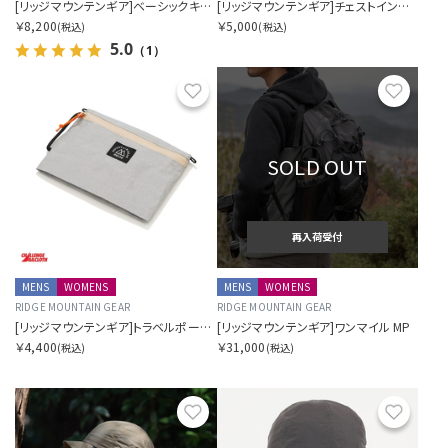
[リッジマウンテンギア]ベーシックキャップ NT エクストラ
[リッジマウンテンギア]チェストインクリース
￥8,200
￥5,000
(税込)
(税込)
5.0
（1）
お気に入り
お気に
SOLD OUT
再入荷受付
MENS
WOMENS
MENS
WOMENS
RIDGE MOUNTAIN GEAR
RIDGE MOUNTAIN GEAR
[リッジマウンテンギア]トラベルポーチプラス
[リッジマウンテンギア]ワンマイル MP
￥4,400
￥31,000
(税込)
(税込)
お気に入り
お気に