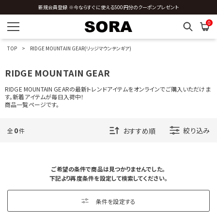
新規会員登録 ※今ならすぐに使える500円分のクーポンプレゼント
O
0
P
TOP
RIDGE MOUNTAIN GEAR(リッジマウンテンギア)
R
RIDGE MOUNTAIN GEAR
RALPH LAUREN
RIDGE MOUNTAIN GEARの最新トレンドアイテムをオンラインでご購入いただけま
RASOX
す。新着アイテムが毎日入荷中！
RAY TROLL
商品一覧ページです。
ReKNOT
Reyn Spooner
RIDGE MOUNTAIN GEAR
0
絞り込み
全
件
Rivers
Robert P.Miller
Rokx
RoToTo
ご希望の条件で商品は見つかりませんでした。
下記より再度条件を設定して検索してください。
S
条件を設定する
T