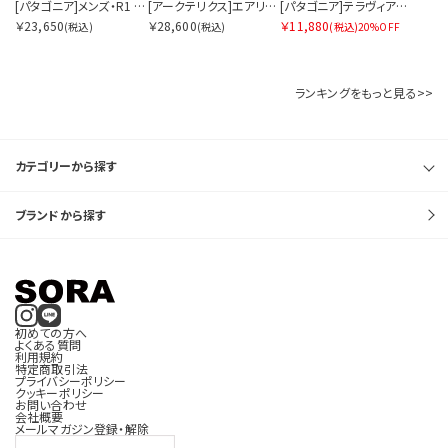
価格帯を指定する
[パタゴニア]メンズ・R1 エア・ジャケット
[アークテリクス]エアリオス 18 バックパック
[パタゴニア]テラヴィア・トート・パック 24L
￥23,650
￥28,600
￥11,880
(税込)
(税込)
(税込)
20%OFF
円
円
〜
ランキングをもっと見る>>
サイズを指定する
カテゴリーから探す
ブランドから探す
在庫を指定する
初めての方へ
よくある質問
利用規約
特定商取引法
商品ステータスを指定する
プライバシーポリシー
クッキーポリシー
お問い合わせ
会社概要
メールマガジン登録・解除