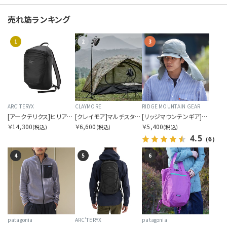
U
売れ筋ランキング
V
1
2
3
W
Y
Z
ARC'TERYX
CLAYMORE
RIDGE MOUNTAIN GEAR
[アークテリクス]ヒリアド 15 バックパック
[クレイモア]マルチスタンド
[リッジマウンテンギア]サンシェード 2026
￥14,300
￥6,600
￥5,400
OTHERS
(税込)
(税込)
(税込)
4.5
（6）
4
5
6
カラーを指定する
patagonia
ARC'TERYX
patagonia