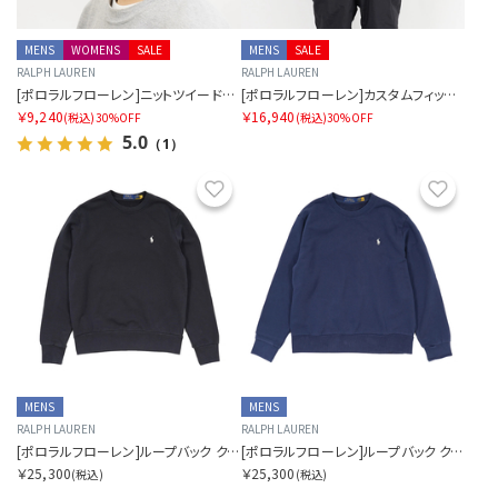
MENS
WOMENS
SALE
MENS
SALE
RALPH LAUREN
RALPH LAUREN
[ポロラルフローレン]ニットツイードポロビーニー
[ポロラルフローレン]カスタムフィット ガーメントダイ ボタンダウンシャツ
￥9,240
￥16,940
(税込)
30%OFF
(税込)
30%OFF
5.0
（1）
お気に入り
お気に
MENS
MENS
RALPH LAUREN
RALPH LAUREN
[ポロラルフローレン]ループバック クルーネック スウェットシャツ
[ポロラルフローレン]ループバック クルーネック スウェットシャツ
￥25,300
￥25,300
(税込)
(税込)