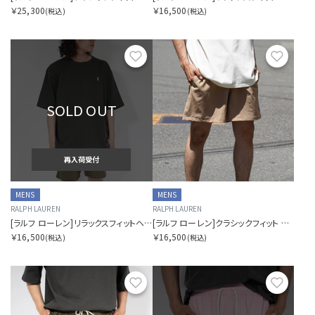
￥25,300
￥16,500
(税込)
(税込)
お気に入り
お気に
SOLD OUT
再入荷受付
MENS
MENS
RALPH LAUREN
RALPH LAUREN
[ラルフ ローレン]リラックスフィットヘビーウェイトロゴTシャツ
[ラルフ ローレン]クラシックフィット トラベラー スイム ショーツ
￥16,500
￥16,500
(税込)
(税込)
お気に入り
お気に