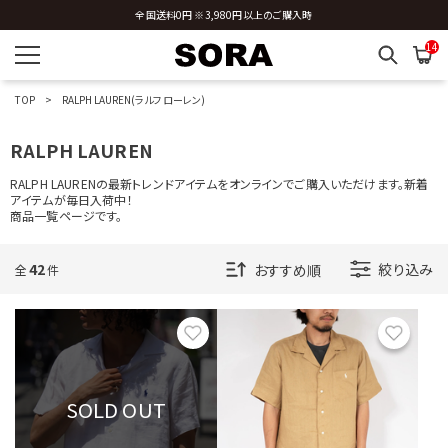
全国送料0円 ※3,980円以上のご購入時
14
TOP
RALPH LAUREN(ラルフ ローレン)
RALPH LAUREN
RALPH LAURENの最新トレンドアイテムをオンラインでご購入いただけます。新着
アイテムが毎日入荷中！
商品一覧ページです。
42
絞り込み
全
件
お気に入り
お気に
SOLD OUT