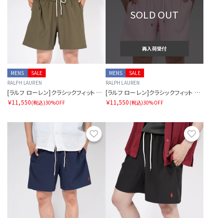
SOLD OUT
再入荷受付
MENS
SALE
MENS
SALE
RALPH LAUREN
RALPH LAUREN
[ラルフ ローレン]クラシックフィット トラベラー スイム ショーツ
[ラルフ ローレン]クラシックフィット トラベラー スイム ショーツ
￥11,550
￥11,550
(税込)
30%OFF
(税込)
30%OFF
お気に入り
お気に