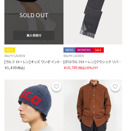
SOLD OUT
再入荷受付
KIDS
MENS
WOMENS
SALE
RALPH LAUREN
RALPH LAUREN
[ラルフ ローレン]キッズ ワンポイント刺繍 クルー丈 スクールソックス
[ポロラルフローレン]クラシック リバーシブルスカーフ
￥1,430
￥10,780
(税込)
(税込)
30%OFF
お気に入り
お気に