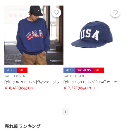
お気に入り
お気に
MENS
SALE
MENS
WOMENS
SALE
RALPH LAUREN
RALPH LAUREN
[ポロラルフローレン]ヴィンテージフィット ガーメントダイ ノベルティUSAクルーネックスウェット
[ポロラルフローレン]”USA” オーセンティック ベースボールキャップ
￥18,480
￥12,320
(税込)
30%OFF
(税込)
30%OFF
1
売れ筋ランキング