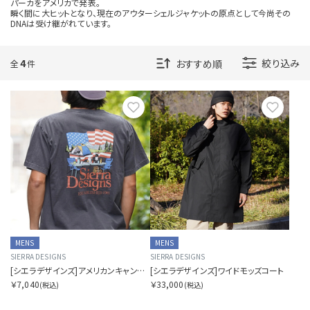
パーカをアメリカで発表。
瞬く間に大ヒットとなり、現在のアウターシェルジャケットの原点として今尚その
DNAは受け継がれています。
サイズを指定する
4
絞り込み
全
件
お気に入り
お気に
在庫を指定する
商品ステータスを指定する
MENS
MENS
SIERRA DESIGNS
SIERRA DESIGNS
[シエラデザインズ]アメリカンキャンプスタイルTシャツ
[シエラデザインズ]ワイドモッズコート
表示順を指定する
￥7,040
￥33,000
(税込)
(税込)