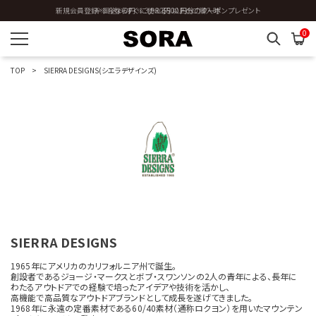
新規会員登録 ※今ならすぐに使える500円分のクーポンプレゼント
全国送料0円 ※3,980円以上のご購入時
W
0
Y
TOP
SIERRA DESIGNS(シエラデザインズ)
Z
OTHERS
カラーを指定する
SIERRA DESIGNS
価格帯を指定する
1965年にアメリカのカリフォルニア州で誕生。
創設者であるジョージ・マークスとボブ・スワンソンの2人の青年による、長年に
わたるアウトドアでの経験で培ったアイデアや技術を活かし、
円
円
〜
高機能で高品質なアウトドアブランドとして成長を遂げてきました。
1968年に永遠の定番素材である60/40素材（通称ロクヨン）を用いたマウンテン