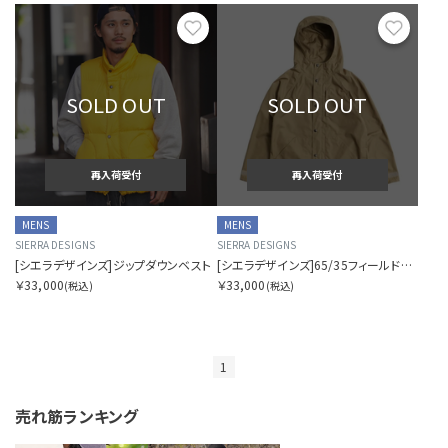
お気に入り
お気に
表示件数を指定する
SOLD OUT
SOLD OUT
再入荷受付
再入荷受付
カラー展開を指定する
MENS
MENS
1色
SIERRA DESIGNS
SIERRA DESIGNS
[シエラデザインズ]ジップダウンベスト
[シエラデザインズ]65/35フィールドパーカ
全色
￥33,000
￥33,000
(税込)
(税込)
商品表示を指定する
2分割
1
3分割
売れ筋ランキング