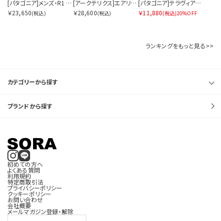
[パタゴニア]メンズ・R1 エア・ジャケット
[アークテリクス]エアリオス 18 バックパック
[パタゴニア]テラヴィア・トート・パック 24L
￥23,650
￥28,600
￥11,880
(税込)
(税込)
(税込)
20%OFF
価格帯を指定する
ランキングをもっと見る>>
円
円
〜
カテゴリーから探す
ブランドから探す
サイズを指定する
初めての方へ
よくある質問
在庫を指定する
利用規約
特定商取引法
プライバシーポリシー
クッキーポリシー
お問い合わせ
会社概要
メールマガジン登録・解除