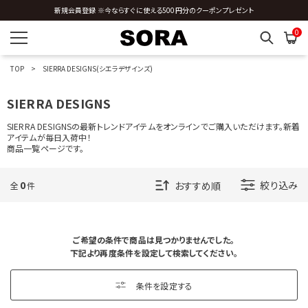
新規会員登録 ※今ならすぐに使える500円分のクーポンプレゼント
O
0
P
TOP
SIERRA DESIGNS(シエラデザインズ)
R
SIERRA DESIGNS
S
SIERRA DESIGNSの最新トレンドアイテムをオンラインでご購入いただけます。新着
アイテムが毎日入荷中！
SAINT JAMES
商品一覧ページです。
SALOMON
SANGA
SCREEN STARS
0
絞り込み
全
件
SEABEES
Short pants every day
SIERRA DESIGNS
SKINNERS
ご希望の条件で商品は見つかりませんでした。
SOLAIZ
下記より再度条件を設定して検索してください。
STANLEY
Sublimeroe
SUGAR CANE
条件を設定する
suncore
SUN SURF