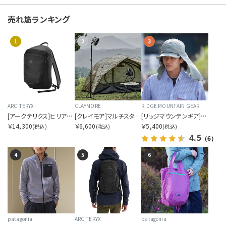
super.natural
売れ筋ランキング
T
1
2
3
U
V
W
ARC'TERYX
CLAYMORE
RIDGE MOUNTAIN GEAR
[アークテリクス]ヒリアド 15 バックパック
[クレイモア]マルチスタンド
[リッジマウンテンギア]サンシェード 2026
Y
￥14,300
￥6,600
￥5,400
(税込)
(税込)
(税込)
4.5
（6）
Z
4
5
6
OTHERS
カラーを指定する
patagonia
ARC'TERYX
patagonia