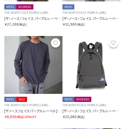
MENS
WOMENS
MENS
THE NORTH FACE PURPLE LABEL
THE NORTH FACE PURPLE LABEL
[ザ・ノース・フェイス パープルレーベル]コーデュラナイロンデイパック
[ザ・ノース・フェイス パープルレーベル]パーテックスカンタム マウンテンウインドパーカ
￥27,500
￥31,900
(税込)
(税込)
お気に入り
お気に
MENS
SALE
MENS
WOMENS
THE NORTH FACE PURPLE LABEL
THE NORTH FACE PURPLE LABEL
[ザノースフェイスパープルレーベル]8オンス フィールドロングスリーブポケットティー
[ザ・ノース・フェイス パープルレーベル]フィールドデイパック
￥8,800
￥25,080
(税込)
20%OFF
(税込)