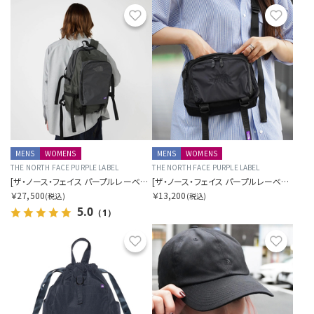
お気に入り
お気に
MENS
WOMENS
MENS
WOMENS
THE NORTH FACE PURPLE LABEL
THE NORTH FACE PURPLE LABEL
[ザ・ノース・フェイス パープルレーベル]コーデュラ ナイロンデイパック
[ザ・ノース・フェイス パープルレーベル]コーデュラ ナイロンショルダーバッグ
￥27,500
￥13,200
(税込)
(税込)
5.0
（1）
お気に入り
お気に