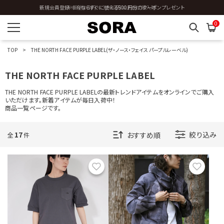
全国送料0円 ※3,980円以上のご購入時
0
TOP
THE NORTH FACE PURPLE LABEL(ザ・ノース・フェイス パープルレーベル)
THE NORTH FACE PURPLE LABEL
THE NORTH FACE PURPLE LABELの最新トレンドアイテムをオンラインでご購入
いただけます。新着アイテムが毎日入荷中！
商品一覧ページです。
17
絞り込み
全
件
お気に入り
お気に