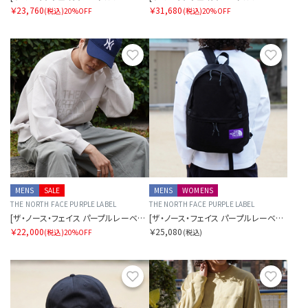
￥23,760
￥31,680
(税込)
20%OFF
(税込)
20%OFF
お気に入り
お気に
MENS
SALE
MENS
WOMENS
THE NORTH FACE PURPLE LABEL
THE NORTH FACE PURPLE LABEL
[ザ・ノース・フェイス パープルレーベル]フィールドパッチワーククルースウェット
[ザ・ノース・フェイス パープルレーベル]フィールドデイパック
￥22,000
￥25,080
(税込)
20%OFF
(税込)
お気に入り
お気に