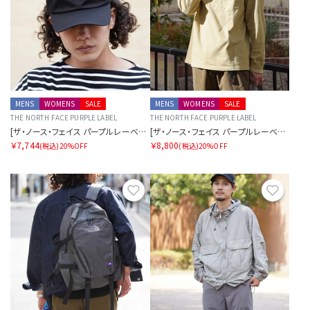
MENS
WOMENS
SALE
MENS
WOMENS
SALE
THE NORTH FACE PURPLE LABEL
THE NORTH FACE PURPLE LABEL
[ザ・ノース・フェイス パープルレーベル]チノフィールドキャップ
[ザ・ノース・フェイス パープルレーベル]8オンスフィールドロングスリーブポケットティー
￥7,744
￥8,800
(税込)
20%OFF
(税込)
20%OFF
お気に入り
お気に