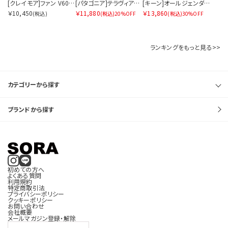
[クレイモア]ファン V600+（ケース付き）
[パタゴニア]テラヴィア・トート・パック 24L
[キーン]オールジェンダー ユニーク PLT メリージェーン
￥10,450
￥11,880
￥13,860
(税込)
(税込)
20%OFF
(税込)
30%OFF
価格帯を指定する
ランキングをもっと見る>>
円
円
〜
カテゴリーから探す
ブランドから探す
サイズを指定する
初めての方へ
よくある質問
在庫を指定する
利用規約
特定商取引法
プライバシーポリシー
クッキーポリシー
お問い合わせ
会社概要
メールマガジン登録・解除