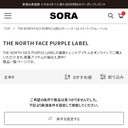
新規会員登録 ※今ならすぐに使える500円分のクーポンプレゼント
全国送料0円 ※3,980円以上のご購入時
O
0
P
TOP
THE NORTH FACE PURPLE LABEL(ザ・ノース・フェイス パープルレーベル)
R
THE NORTH FACE PURPLE LABEL
S
THE NORTH FACE PURPLE LABELの最新トレンドアイテムをオンラインでご購入
いただけます。新着アイテムが毎日入荷中！
T
商品一覧ページです。
TAILOR TOYO
0
絞り込み
全
件
TAION
TATRAS
Teton Bros.
Teva
THE BANDANNA COMPANY
ご希望の条件で商品は見つかりませんでした。
THE NORTH FACE
下記より再度条件を設定して検索してください。
THE NORTH FACE PURPLE LABEL
Tieasy Authentic Classic
条件を設定する
Topo Athletic
Town Topic