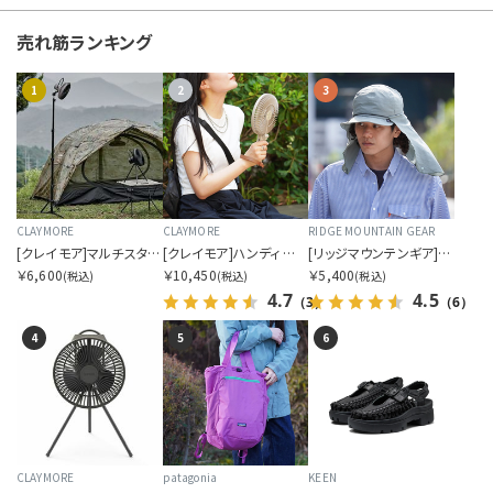
Trail Bum
TREKMATES
売れ筋ランキング
TRI-MOUNTAIN
TUF-NUT
1
2
3
U
V
W
CLAYMORE
CLAYMORE
RIDGE MOUNTAIN GEAR
[クレイモア]マルチスタンド
[クレイモア]ハンディ エー
[リッジマウンテンギア]サンシェード 2026
Y
￥6,600
￥10,450
￥5,400
(税込)
(税込)
(税込)
4.7
4.5
（3）
（6）
Z
4
5
6
OTHERS
カラーを指定する
CLAYMORE
patagonia
KEEN