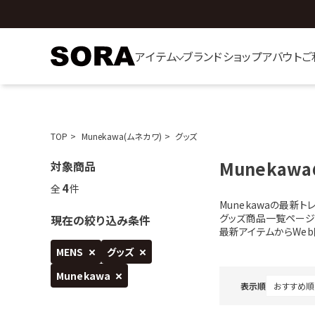
アイテム
ブランド
ショップ
アバウト
ご
TOP
Munekawa(ムネカワ)
グッズ
Munekaw
対象商品
4
全
件
Munekawaの最新
グッズ商品一覧ページ
現在の絞り込み条件
最新アイテムからWe
MENS
グッズ
Munekawa
表示順