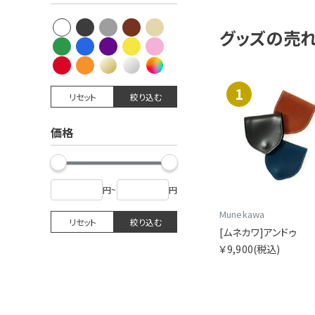
グッズの
売
1
リセット
絞り込む
価格
円
~
円
Munekawa
リセット
絞り込む
[ムネカワ]アンドゥ
￥9,900
(税込)