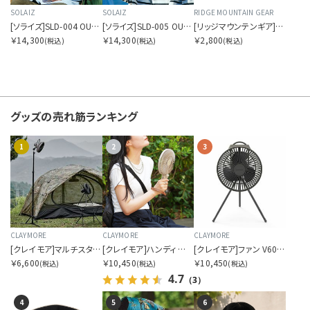
サイズを指定する
SOLAIZ
SOLAIZ
RIDGE MOUNTAIN GEAR
[ソライズ]SLD-004 OUTDOOR USE クラウンパント 偏光モデル
[ソライズ]SLD-005 OUTDOOR USE ウェリントン 偏光モデル
[リッジマウンテンギア]スリープ ウォーム
￥14,300
￥14,300
￥2,800
(税込)
(税込)
(税込)
在庫を指定する
グッズの
売れ筋ランキング
1
2
3
商品ステータスを指定する
CLAYMORE
CLAYMORE
CLAYMORE
表示順を指定する
[クレイモア]マルチスタンド
[クレイモア]ハンディ エー
[クレイモア]ファン V600+（ケース付き）
￥6,600
￥10,450
￥10,450
(税込)
(税込)
(税込)
4.7
（3）
4
5
6