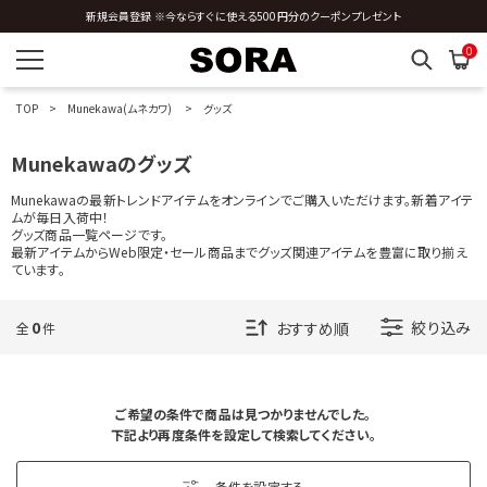
MXP
新規会員登録 ※今ならすぐに使える500円分のクーポンプレゼント
全国送料0円 ※3,980円以上のご購入時
0
N
O
TOP
Munekawa(ムネカワ)
グッズ
P
Munekawaのグッズ
Munekawaの最新トレンドアイテムをオンラインでご購入いただけます。新着アイテ
R
ムが毎日入荷中！
グッズ商品一覧ページです。
最新アイテムからWeb限定・セール商品までグッズ関連アイテムを豊富に取り揃え
S
ています。
T
0
絞り込み
全
件
U
V
ご希望の条件で商品は見つかりませんでした。
下記より再度条件を設定して検索してください。
W
条件を設定する