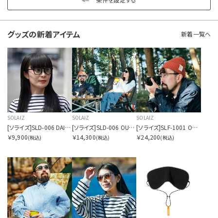
Y
Z
グッズの
新着アイテム
新着一覧へ
OTHERS
カラーを指定する
SOLAIZ
SOLAIZ
SOLAIZ
[ソライズ]SLD-006 DAILY USE パリジャン
[ソライズ]SLD-006 OUTDOOR USE パリジャン 偏光モデル
[ソライズ]SLF-1001 OUTDOOR USE フリップアップ 偏光モデル
￥9,900
￥14,300
￥24,200
(税込)
(税込)
(税込)
価格帯を指定する
円
円
〜