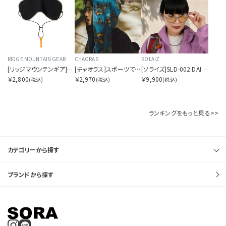
表示件数を指定する
RIDGE MOUNTAIN GEAR
CHAORAS
SOLAIZ
カラー展開を指定する
[リッジマウンテンギア]スリープ ウォーム
[チャオラス]スポーツてぬぐい To the trails
[ソライズ]SLD-002 DAILY USE ボストン
￥2,800
￥2,970
￥9,900
(税込)
(税込)
(税込)
1色
全色
ランキングをもっと見る>>
商品表示を指定する
カテゴリーから探す
2分割
3分割
ブランドから探す