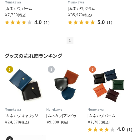
サイズを指定する
Munekawa
Munekawa
[ムネカワ]パーム
[ムネカワ]クラム
￥7,700
￥35,970
(税込)
(税込)
4.0
5.0
（1）
（1）
在庫を指定する
1
グッズの
売れ筋ランキング
1
2
3
商品ステータスを指定する
表示順を指定する
Munekawa
Munekawa
Munekawa
[ムネカワ]キャリッジ
[ムネカワ]アンドゥ
[ムネカワ]パーム
￥24,970
￥9,900
￥7,700
(税込)
(税込)
(税込)
4.0
（1）
4