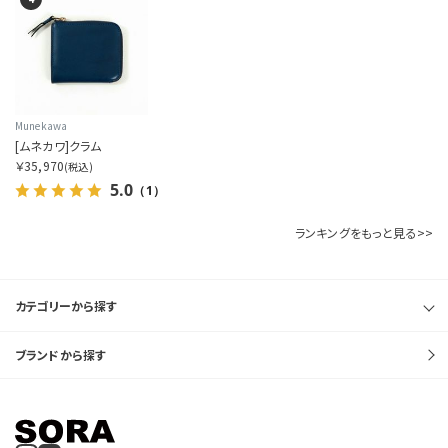
表示件数を指定する
カラー展開を指定する
Munekawa
[ムネカワ]クラム
1色
￥35,970
(税込)
5.0
（1）
全色
ランキングをもっと見る>>
商品表示を指定する
2分割
カテゴリーから探す
3分割
ブランドから探す