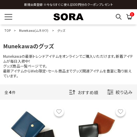
新規会員登録 ※今ならすぐに使える500円分のクーポンプレゼント
N
0
O
TOP
Munekawa(ムネカワ)
グッズ
P
Munekawaのグッズ
R
Munekawaの最新トレンドアイテムをオンラインでご購入いただけます。新着アイテ
ムが毎日入荷中！
グッズ商品一覧ページです。
S
最新アイテムからWeb限定・セール商品までグッズ関連アイテムを豊富に取り揃え
ています。
T
4
絞り込み
全
件
U
お気に入り
お気に
V
W