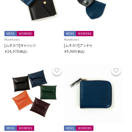
Y
Z
OTHERS
MENS
WOMENS
MENS
WOMENS
Munekawa
Munekawa
[ムネカワ]キャリッジ
[ムネカワ]アンドゥ
カラーを指定する
￥24,970
￥9,900
(税込)
(税込)
お気に入り
お気に
価格帯を指定する
円
円
〜
MENS
WOMENS
MENS
WOMENS