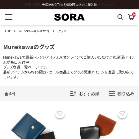
新規会員登録 ※今ならすぐに使える500円分のクーポンプレゼント
全国送料0円 ※3,980円以上のご購入時
N
26
O
TOP
Munekawa(ムネカワ)
グッズ
P
Munekawaのグッズ
R
Munekawaの最新トレンドアイテムをオンラインでご購入いただけます。新着アイテ
ムが毎日入荷中！
グッズ商品一覧ページです。
S
最新アイテムからWeb限定・セール商品までグッズ関連アイテムを豊富に取り揃え
ています。
T
4
絞り込み
全
件
U
お気に入り
お気に
V
W