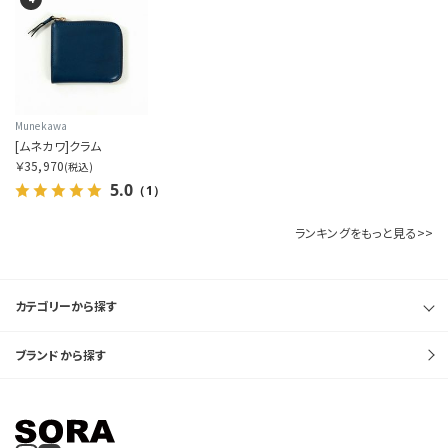
表示件数を指定する
カラー展開を指定する
Munekawa
[ムネカワ]クラム
1色
￥35,970
(税込)
5.0
（1）
全色
ランキングをもっと見る>>
商品表示を指定する
2分割
カテゴリーから探す
3分割
ブランドから探す