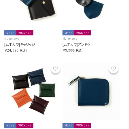
Y
Z
OTHERS
MENS
WOMENS
MENS
WOMENS
Munekawa
Munekawa
[ムネカワ]キャリッジ
[ムネカワ]アンドゥ
カラーを指定する
￥24,970
￥9,900
(税込)
(税込)
お気に入り
お気に
価格帯を指定する
円
円
〜
MENS
WOMENS
MENS
WOMENS