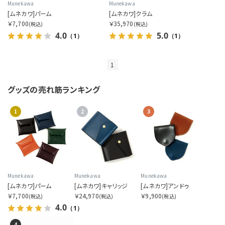
サイズを指定する
Munekawa
Munekawa
[ムネカワ]パーム
[ムネカワ]クラム
￥7,700
￥35,970
(税込)
(税込)
4.0
5.0
（1）
（1）
在庫を指定する
1
グッズの
売れ筋ランキング
1
2
3
商品ステータスを指定する
表示順を指定する
Munekawa
Munekawa
Munekawa
[ムネカワ]パーム
[ムネカワ]キャリッジ
[ムネカワ]アンドゥ
￥7,700
￥24,970
￥9,900
(税込)
(税込)
(税込)
4.0
（1）
4