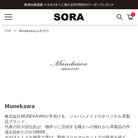
新規会員登録 ※今ならすぐに使える500円分のクーポンプレゼント
0
価格帯を指定する
TOP
Munekawa(ムネカワ)
円
円
〜
サイズを指定する
Munekawa
在庫を指定する
株式会社MUNEKAWAが手掛ける、ジャパンメイドのオリジナル革製
品ブランド。
代表の宗川佳弘氏が、物作りに没頭する職人への憧れから革製品の作
成を始めたのが1999年。
そのほとんどを独学で学び、野外フリーマーケットでの販売を経て、