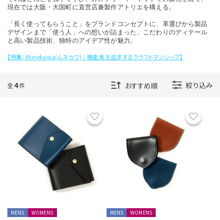
商品ステータスを指定する
現在では大阪・大国町に直営店兼製作アトリエを構える。
「長く使ってもらうこと」をブランドコンセプトに、革選びから製品
デザインまで「使う人」への想いが詰まった、こだわりのディテール
と高い製品技術、独特のアイデア性が魅力。
【特集：Munekawa(ムネカワ) / 機能美を追求するクラフトマンシップ】
表示順を指定する
4
絞り込み
全
件
表示件数を指定する
お気に入り
お気に
カラー展開を指定する
1色
全色
MENS
WOMENS
MENS
WOMENS