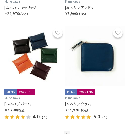
Munekawa
Munekawa
[ムネカワ]キャリッジ
[ムネカワ]アンドゥ
商品表示を指定する
￥24,970
￥9,900
(税込)
(税込)
2分割
お気に入り
お気に
3分割
MENS
WOMENS
MENS
WOMENS
Munekawa
Munekawa
[ムネカワ]パーム
[ムネカワ]クラム
￥7,700
￥35,970
(税込)
(税込)
4.0
5.0
（1）
（1）