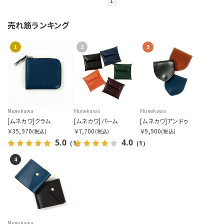
1
売れ筋ランキング
1
2
3
Munekawa
Munekawa
Munekawa
[ムネカワ]クラム
[ムネカワ]パーム
[ムネカワ]アンドゥ
￥35,970
￥7,700
￥9,900
(税込)
(税込)
(税込)
5.0
4.0
（1）
（1）
4
Munekawa