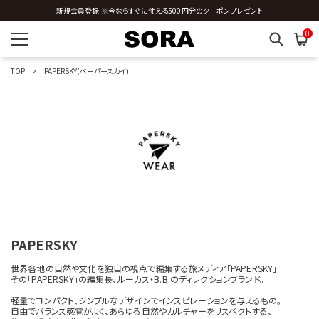
新規会員登録 ※今ならすぐに使える500円分のクーポンプレゼント
全国送料0円 ※3,980円以上のご購入時
V
0
W
TOP
PAPERSKY(ペーパースカイ)
Y
Z
OTHERS
カラーを指定する
PAPERSKY
世界各地の自然や文化を独自の視点で編集する旅メディア「PAPERSKY」
その「PAPERSKY」の編集長、ルーカス・B.B.のディレクションブランド。
価格帯を指定する
軽量でコンパクト、シンプルなデザインでインスピレーションを与えるもの。
自由でバランス感覚がよく、あらゆる自然やカルチャーをリスペクトする、