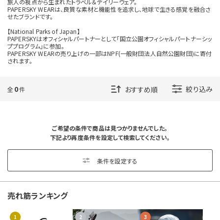
旅人の視点から生まれたトラベル＆デイリーウェア。
円
円
〜
PAPERSKY WEARは、良質な素材と機能性を追求し、地球で生きる感覚を融合さ
せたブランドです。
【National Parks of Japan】
PAPERSKYはオフィシャルパートナーとして「国立公園オフィシャルパートナーシッ
ププログラム」に参加。
PAPERSKY WEARの売り上げの一部はNPF(一般財団法人自然公園財団)に寄付
サイズを指定する
されます。
0
絞り込み
全
件
在庫を指定する
ご希望の条件で商品は見つかりませんでした。
下記より再度条件を設定して検索してください。
条件を設定する
商品ステータスを指定する
売れ筋ランキング
1
2
3