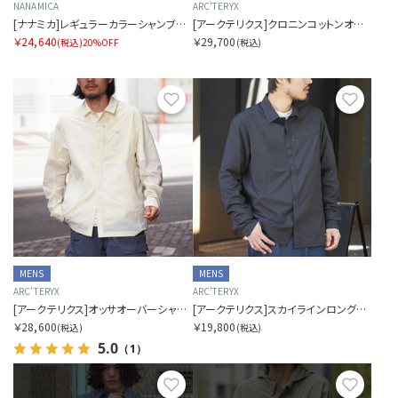
NANAMICA
ARC'TERYX
[ナナミカ]レギュラーカラーシャンブレーシャツ
[アークテリクス]クロニンコットンオーバーシャツ メンズ
￥24,640
￥29,700
(税込)
20%OFF
(税込)
お気に入り
お気に
MENS
MENS
ARC'TERYX
ARC'TERYX
[アークテリクス]オッサオーバーシャツ メンズ
[アークテリクス]スカイラインロングスリーブシャツ メンズ
￥28,600
￥19,800
(税込)
(税込)
5.0
（1）
お気に入り
お気に