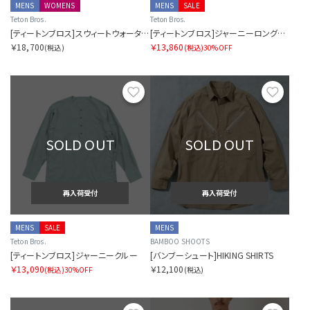
MENS
WOMENS
MENS
SALE
Teton Bros.
Teton Bros.
[ティートンブロス]スウィートウォーターシャツ
[ティートンブロス]ジャーニーロングスリーブシャツ
￥18,700
￥13,860
(税込)
(税込)
30%OFF
お気に入り
お気に
SOLD OUT
SOLD OUT
再入荷受付
再入荷受付
MENS
SALE
MENS
Teton Bros.
BAMBOO SHOOTS
[ティートンブロス]ジャーニークルー
[バンブーシュート]HIKING SHIRTS
￥13,090
￥12,100
(税込)
30%OFF
(税込)