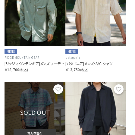
MENS
MENS
RIDGE MOUNTAIN GEAR
patagonia
[リッジマウンテンギア]メンズ フーデッドロングスリーブシャツ 2026
[パタゴニア]メンズ・A/C シャツ
￥18,700
￥13,750
(税込)
(税込)
お気に入り
お気に
SOLD OUT
再入荷受付