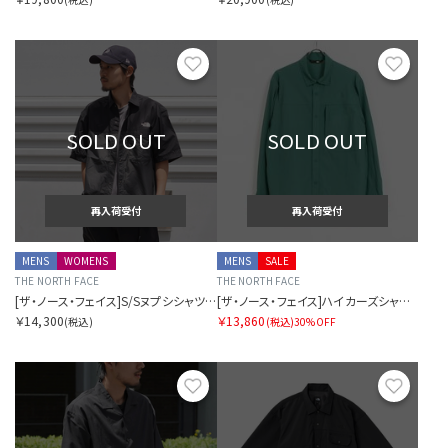
お気に入り
お気に
SOLD OUT
SOLD OUT
再入荷受付
再入荷受付
MENS
WOMENS
MENS
SALE
THE NORTH FACE
THE NORTH FACE
[ザ・ノース・フェイス]S/Sヌプシシャツ（ユニセックス）
[ザ・ノース・フェイス]ハイカーズシャツ（メンズ）
￥14,300
￥13,860
(税込)
(税込)
30%OFF
お気に入り
お気に