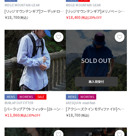
RIDGE MOUNTAIN GEAR
RIDGE MOUNTAIN GEAR
[リッジマウンテンギア]フーデッドロングスリーブシャツ（メンズ）
[リッジマウンテンギア]メリノベーシックロングスリーブシャツ（メンズ）
￥18,700
￥18,400
(税込)
(税込)
20%OFF
お気に入り
お気に
SOLD OUT
再入荷受付
MENS
WOMENS
SALE
MENS
WOMENS
BURLAP OUTFITTER
AXESQUIN -modified-
[バーラップアウトフィッター]2トーンバックパッカーシャツ SORA別注
[アクシーズクインモディファイド]ヘリウムオープンカラーショートスリーブシャツ SORA別注
￥13,860
￥18,700
(税込)
30%OFF
(税込)
お気に入り
お気に