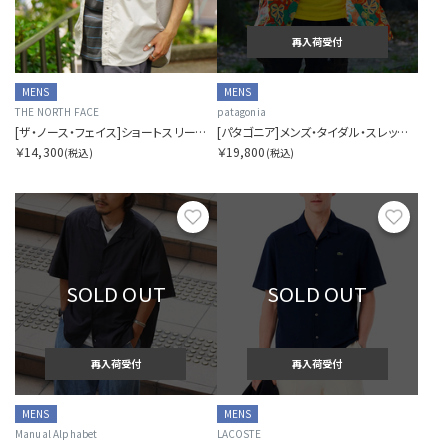
再入荷受付
MENS
MENS
THE NORTH FACE
patagonia
[ザ・ノース・フェイス]ショートスリーブヌプシシャツ
[パタゴニア]メンズ・タイダル・スレッズ・キャンプ・シャツ
￥14,300
￥19,800
(税込)
(税込)
お気に入り
お気に
SOLD OUT
SOLD OUT
再入荷受付
再入荷受付
MENS
MENS
Manual Alphabet
LACOSTE