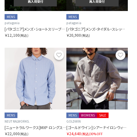
再入荷受付
再入荷受付
MENS
MENS
patagonia
patagonia
[パタゴニア]メンズ・ショートスリーブ・セルフガイデッド・サン・シャツ
[パタゴニア]メンズ・タイダル・スレッズ・シャツ
￥12,100
￥20,900
(税込)
(税込)
お気に入り
お気に
MENS
MENS
WOMENS
SALE
NEUTRALWORKS.
GOLDWIN
[ニュートラルワークス]MXP ロングスリーブスマートブロードボックスシャツ
[ゴールドウイン]シアーナイロンウィンドシャツ
￥22,000
￥24,640
(税込)
(税込)
30%OFF