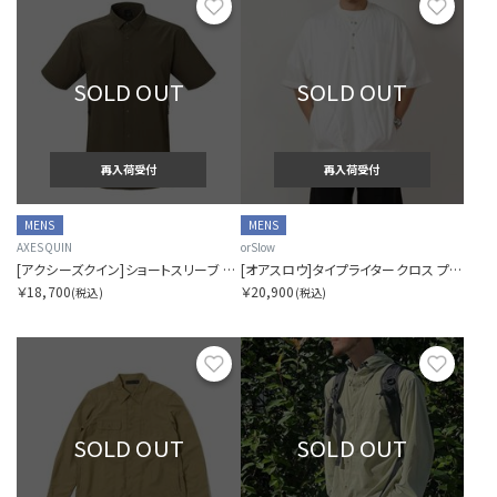
お気に入り
お気に
SOLD OUT
SOLD OUT
再入荷受付
再入荷受付
MENS
MENS
AXESQUIN
orSlow
[アクシーズクイン]ショートスリーブ ベンチレーションシャツ
[オアスロウ]タイプライタークロス プルオーバーシャツ
￥18,700
￥20,900
(税込)
(税込)
お気に入り
お気に
SOLD OUT
SOLD OUT