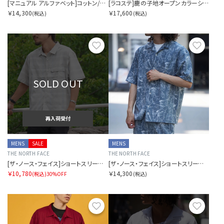
[マニュアル アルファベット]コットン/シルク ギンガムチェック ショートスリーブ オープンカラーシャツ
[ラコステ]鹿の子地オープンカラーシャツ メンズ
￥14,300
￥17,600
(税込)
(税込)
お気に入り
お気に
SOLD OUT
再入荷受付
MENS
SALE
MENS
THE NORTH FACE
THE NORTH FACE
[ザ・ノース・フェイス]ショートスリーブボルドチェックシャツ
[ザ・ノース・フェイス]ショートスリーブアロハリップシャツ
￥10,780
￥14,300
(税込)
30%OFF
(税込)
お気に入り
お気に