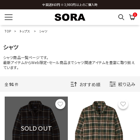
新規会員登録 ※今ならすぐに使える500円分のクーポンプレゼント
0
TOP
トップス
シャツ
シャツ
シャツ商品一覧ページです。
最新アイテムからWeb限定・セール商品までシャツ関連アイテムを豊富に取り揃え
ています。
91
絞り込み
全
件
お気に入り
お気に
SOLD OUT