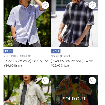
お気に入り
お気に
MENS
MENS
RIDGE MOUNTAIN GEAR
Manual Alphabet
[リッジマウンテンギア]メンズ ベーシック ショート スリーブ シャツ ストライプ
[マニュアル アルファベット]トロピカルウール チェック ワイド スクエア シャツ
￥16,900
￥22,000
(税込)
(税込)
お気に入り
お気に
SOLD OUT