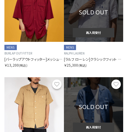
SOLD OUT
再入荷受付
MENS
MENS
BURLAP OUTFITTER
RALPH LAUREN
[バーラップアウトフィッター]メッシュキャンプシャツ
[ラルフ ローレン]クラシックフィット リネン キャンプ シャツ
￥13,200
￥25,300
(税込)
(税込)
お気に入り
お気に
SOLD OUT
再入荷受付