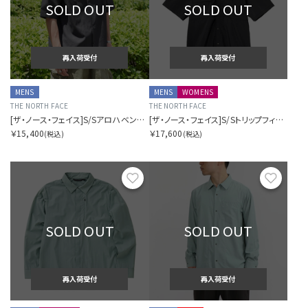
SOLD OUT
SOLD OUT
再入荷受付
再入荷受付
MENS
MENS
WOMENS
THE NORTH FACE
THE NORTH FACE
[ザ・ノース・フェイス]S/Sアロハベントシャツ（メンズ）
[ザ・ノース・フェイス]S/Sトリップフィールドシャツ（ユニセックス）
￥15,400
￥17,600
(税込)
(税込)
お気に入り
お気に
SOLD OUT
SOLD OUT
再入荷受付
再入荷受付