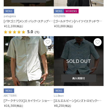
MENS
MENS
WOMENS
patagonia
GOLDWIN
[パタゴニア]メンズ・バック・ステップ・シャツ
[ゴールドウイン]ハイツイステッドウールリラックスシャツ
￥12,100
￥33,000
(税込)
(税込)
5.0
（1）
お気に入り
お気に
SOLD OUT
再入荷受付
MENS
MENS
ARC'TERYX
L.L.Bean
[アークテリクス]スカイライン ショートスリーブ シャツ メンズ
[エルエルビーン]メンズ トロピック・シャツ ショートスリーブ プリント
￥16,500
￥8,250
(税込)
(税込)