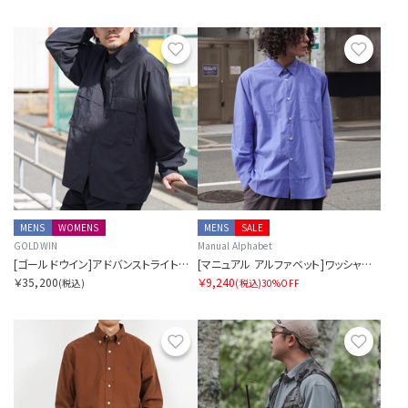
お気に入り
お気に
MENS
WOMENS
MENS
SALE
GOLDWIN
Manual Alphabet
[ゴールドウイン]アドバンストライトベンチレーションシャツ
[マニュアル アルファベット]ワッシャーブロードルーズフィットレギュラーカラーシャツ
￥35,200
￥9,240
(税込)
(税込)
30%OFF
お気に入り
お気に