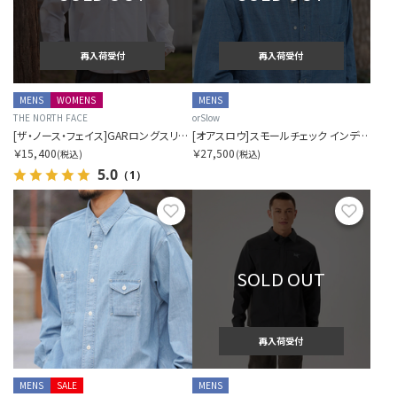
再入荷受付
再入荷受付
MENS
WOMENS
MENS
THE NORTH FACE
orSlow
[ザ・ノース・フェイス]GARロングスリーブシャツ
[オアスロウ]スモールチェック インディゴシャンブレー スタンダード ボタンダウンシャツ
￥15,400
￥27,500
(税込)
(税込)
5.0
（1）
お気に入り
お気に
SOLD OUT
再入荷受付
MENS
SALE
MENS