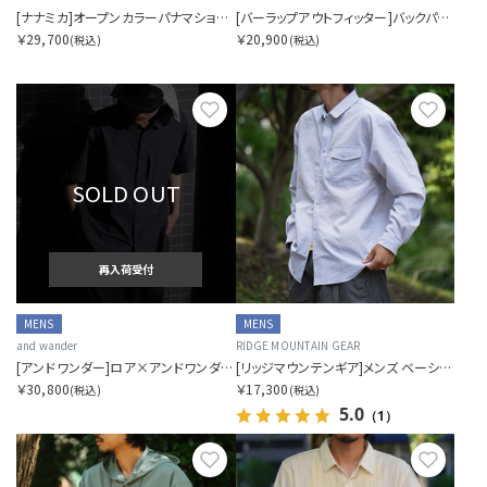
[ナナミカ]オープンカラーパナマショートスリーブシャツ
[バーラップアウトフィッター]バックパッカーシャツ SORA別注
￥29,700
￥20,900
(税込)
(税込)
お気に入り
お気に
SOLD OUT
再入荷受付
MENS
MENS
and wander
RIDGE MOUNTAIN GEAR
[アンドワンダー]ロア×アンドワンダー ブレザブル シャツ
[リッジマウンテンギア]メンズ ベーシックロングスリーブシャツ 2026
￥30,800
￥17,300
(税込)
(税込)
5.0
（1）
お気に入り
お気に