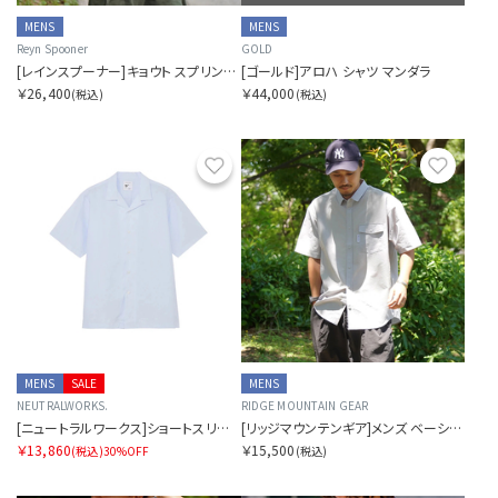
MENS
MENS
Reyn Spooner
GOLD
[レインスプーナー]キョウト スプリング プルオーバー アロハシャツ
[ゴールド]アロハ シャツ マンダラ
￥26,400
￥44,000
(税込)
(税込)
お気に入り
お気に
MENS
SALE
MENS
NEUTRALWORKS.
RIDGE MOUNTAIN GEAR
[ニュートラルワークス]ショートスリーブ ラミー ミックス シャツ
[リッジマウンテンギア]メンズ ベーシック ショート スリーブ シャツ
￥13,860
￥15,500
(税込)
30%OFF
(税込)