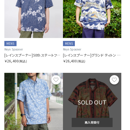
MENS
MENS
Reyn Spooner
Reyn Spooner
[レインスプーナー]50th ステートフラワー プルオーバー アロハシャツ
[レインスプーナー]グランド ティトン プルオーバー アロハシャツ
￥26,400
￥26,400
(税込)
(税込)
お気に入り
お気に
SOLD OUT
再入荷受付