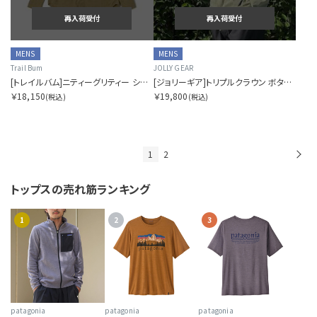
再入荷受付
再入荷受付
MENS
MENS
Trail Bum
JOLLY GEAR
[トレイルバム]ニティーグリティー シャツ
[ジョリーギア]トリプルクラウン ボタンダウン ロングスリーブ
￥18,150
￥19,800
(税込)
(税込)
1
2
次
トップスの
売れ筋ランキング
1
2
3
patagonia
patagonia
patagonia