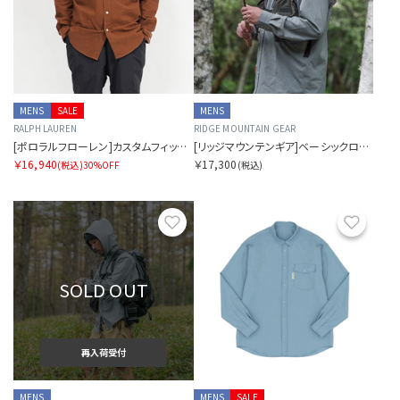
MENS
SALE
MENS
RALPH LAUREN
RIDGE MOUNTAIN GEAR
[ポロラルフローレン]カスタムフィット ガーメントダイ ボタンダウンシャツ
[リッジマウンテンギア]ベーシックロングスリーブシャツ（メンズ）
￥16,940
￥17,300
(税込)
30%OFF
(税込)
お気に入り
お気に
SOLD OUT
再入荷受付
MENS
MENS
SALE