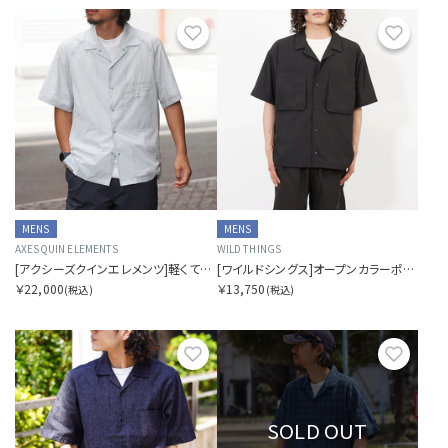
お気に入り
お気に
MENS
MENS
AXESQUIN ELEMENTS
WILD THINGS
[アクシーズクインエレメンツ]軽くて涼しい半袖シャツ
[ワイルドシングス]オープンカラーポケットシャツ
￥22,000
￥13,750
(税込)
(税込)
お気に入り
お気に
SOLD OUT