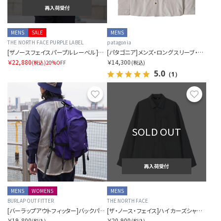
再入荷受付
MENS
SALE
MENS
THE NORTH FACE PURPLE LABEL
patagonia
[ザノースフェイスパープルレーベル]フランネルマウンテンフーデッドシャツ
[パタゴニア]メンズ・ロングスリーブ・セルフガイデッド・サン・シャツ
￥22,880
￥14,300
(税込)
20%OFF
(税込)
5.0
（1）
お気に入り
お気に
SOLD OUT
再入荷受付
MENS
WOMENS
MENS
BURLAP OUTFITTER
THE NORTH FACE
[バーラップアウトフィッター]バックパッカーシャツ SORA別注
[ザ・ノース・フェイス]ハイカーズシャツ（メンズ）
￥19,800
￥20,900
(税込)
(税込)