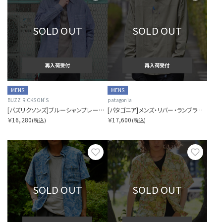
SOLD OUT
SOLD OUT
再入荷受付
再入荷受付
MENS
MENS
BUZZ RICKSON'S
patagonia
[バズリクソンズ]ブルーシャンブレーワークシャツ
[パタゴニア]メンズ・リバー・ランブラー・ハイブリッド・サン・フーディ
￥16,280
￥17,600
(税込)
(税込)
お気に入り
お気に
SOLD OUT
SOLD OUT