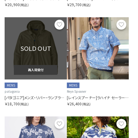
￥20,900
￥29,700
(税込)
(税込)
お気に入り
お気に
SOLD OUT
再入荷受付
MENS
MENS
patagonia
Reyn Spooner
[パタゴニア]メンズ・リバー・ランブラー・ハイブリッド・サン・フーディ
[レインスプーナー]ラハイナ セーラー プルオーバー アロハシャツ
￥18,700
￥26,400
(税込)
(税込)
お気に入り
お気に