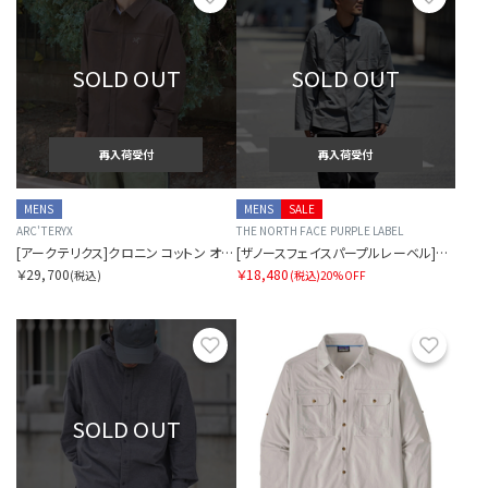
SOLD OUT
SOLD OUT
再入荷受付
再入荷受付
MENS
MENS
SALE
ARC'TERYX
THE NORTH FACE PURPLE LABEL
[アークテリクス]クロニン コットン オーバーシャツ メンズ
[ザノースフェイスパープルレーベル]フィールドワークシャツ
￥29,700
￥18,480
(税込)
(税込)
20%OFF
お気に入り
お気に
SOLD OUT