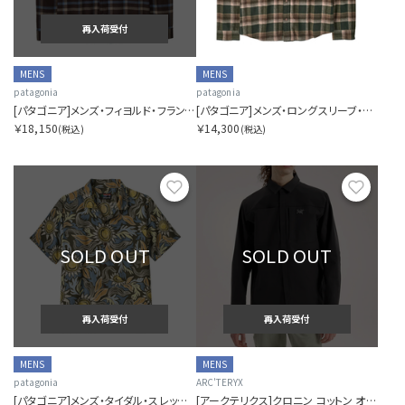
再入荷受付
MENS
MENS
patagonia
patagonia
[パタゴニア]メンズ・フィヨルド・フランネル・シャツ
[パタゴニア]メンズ・ロングスリーブ・ライトウェイト・フィヨルド・フランネル・シャツ
￥18,150
￥14,300
(税込)
(税込)
お気に入り
お気に
SOLD OUT
SOLD OUT
再入荷受付
再入荷受付
MENS
MENS
patagonia
ARC'TERYX
[パタゴニア]メンズ・タイダル・スレッズ・シャツ
[アークテリクス]クロニン コットン オーバーシャツ メンズ