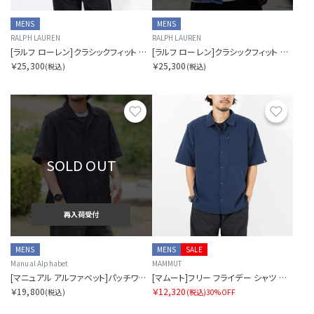
MENS
MENS
RALPH LAUREN
RALPH LAUREN
[ラルフ ローレン]クラシックフィット リネン キャンプ シャツ
[ラルフ ローレン]クラシックフィット リネン キャンプ シャツ
￥25,300
￥25,300
(税込)
(税込)
お気に入り
お気に
SOLD OUT
再入荷受付
MENS
MENS
SALE
Manual Alphabet
MAMMUT
[マニュアル アルファベット]パッチワーク レース オープンカラーシャツ SORA別注
[マムート]フリー フライデー シャツ アジアンフィット
￥19,800
￥12,320
(税込)
(税込)
30%OFF