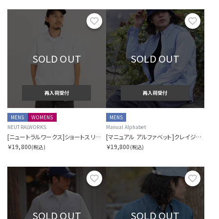
お気に入り
お気に
SOLD OUT
SOLD OUT
再入荷受付
再入荷受付
MENS
WOMENS
MENS
NEUTRALWORKS.
Manual Alphabet
[ニュートラルワークス]ショートスリーブ ラミー ミックス シャツ
[マニュアル アルファベット]クレイジーオックスフォードボタンダウンシャツ SORA別注
￥19,800
￥19,800
(税込)
(税込)
お気に入り
お気に
SOLD OUT
SOLD OUT