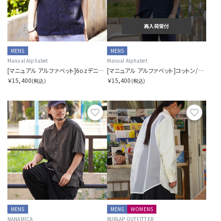
再入荷受付
MENS
MENS
Manual Alphabet
Manual Alphabet
[マニュアル アルファベット]6ozデニム オープンカラー ショートスリーブシャツ
[マニュアル アルファベット]コットン/シルク オープンカラー ショートスリーブシャツ
￥15,400
￥15,400
(税込)
(税込)
お気に入り
お気に
MENS
MENS
WOMENS
NANAMICA
BURLAP OUTFITTER