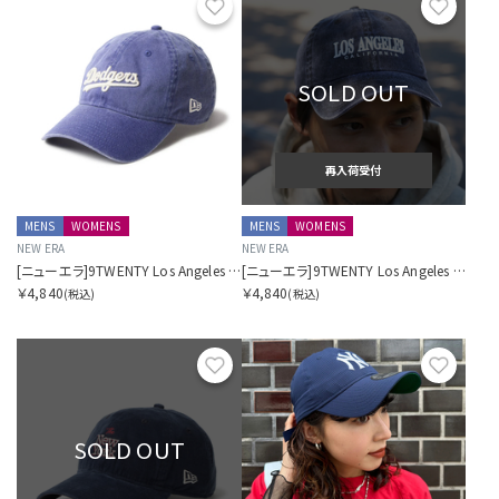
お気に入り
お気に
SOLD OUT
再入荷受付
MENS
WOMENS
MENS
WOMENS
NEW ERA
NEW ERA
[ニューエラ]9TWENTY Los Angeles Pack イタリアンウォッシュ ロサンゼルス・ドジャース
[ニューエラ]9TWENTY Los Angeles Pack イタリアンウォッシュ
￥4,840
￥4,840
(税込)
(税込)
お気に入り
お気に
SOLD OUT