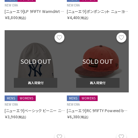
NEW ERA
NEW ERA
[ニューエラ]LP 9FIFTY WarmdArt ロサンゼルス・ドジャース
[ニューエラ]ポンポンニット ニューヨーク・ヤンキース
￥8,800
￥4,400
(税込)
(税込)
お気に入り
お気に
SOLD OUT
SOLD OUT
再入荷受付
再入荷受付
MENS
WOMENS
MENS
WOMENS
NEW ERA
NEW ERA
[ニューエラ]ベーシック ビーニー ニューヨーク・ヤンキース
[ニューエラ]RC 9FIFTY Powered by GORO NAKATSUGAWA（MIN-NANO） ニューヨーク・ジャイアンツ
￥3,960
￥6,380
(税込)
(税込)
お気に入り
お気に