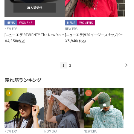
再入荷受付
MENS
WOMENS
MENS
WOMENS
NEW ERA
NEW ERA
[ニューエラ]9TWENTY The New York マイクロコーデュロイ
[ニューエラ]920イージースナップドットエア ニューヨーク・ヤンキース SORA別注
￥4,950
￥5,940
(税込)
(税込)
1
2
次
売れ筋ランキング
1
2
3
NEW ERA
NEW ERA
NEW ERA