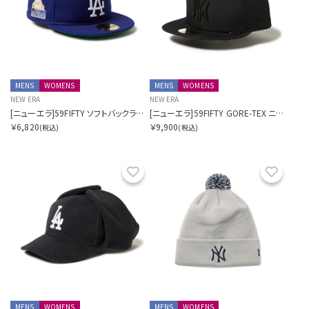
MENS
WOMENS
MENS
WOMENS
NEW ERA
NEW ERA
[ニューエラ]59FIFTY ソフトバックラム World Series ロサンゼルス・ドジャース クーパーズタウン
[ニューエラ]59FIFTY GORE-TEX ニューヨーク・ヤンキース
￥6,820
￥9,900
(税込)
(税込)
お気に入り
お気に
MENS
WOMENS
MENS
WOMENS