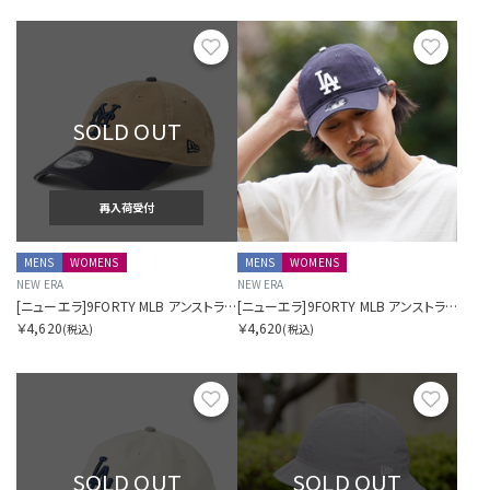
お気に入り
お気に
SOLD OUT
再入荷受付
MENS
WOMENS
MENS
WOMENS
NEW ERA
NEW ERA
[ニューエラ]9FORTY MLB アンストラクチャード Unstructured ニューヨーク・メッツ カーキネイビー
[ニューエラ]9FORTY MLB アンストラクチャード Unstructured ロサンゼルス・ドジャース ネイビー
￥4,620
￥4,620
(税込)
(税込)
お気に入り
お気に
SOLD OUT
SOLD OUT