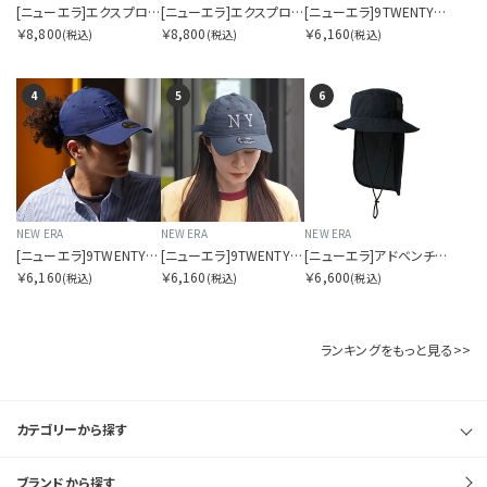
[ニューエラ]エクスプローラー ワイドブリム ドットエアー SORA別注 ブラック
[ニューエラ]エクスプローラー ワイドブリム ドットエアー SORA別注 ベージュ
[ニューエラ]9TWENTY ドットエアー SORA別注 ロングバイザー Dグリーン
￥8,800
￥8,800
￥6,160
(税込)
(税込)
(税込)
4
5
6
NEW ERA
NEW ERA
NEW ERA
[ニューエラ]9TWENTY ドットエアー SORA別注 ロングバイザー ネイビー
[ニューエラ]9TWENTY ドットエアー SORA別注 ロングバイザー ブラック
[ニューエラ]アドベンチャーライト サンシェード Tech Air Dot Air ブラック ニューエラアウトドア
￥6,160
￥6,160
￥6,600
(税込)
(税込)
(税込)
ランキングをもっと見る>>
カテゴリーから探す
ブランドから探す