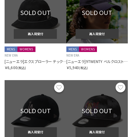
SOLD OUT
SOLD OUT
再入荷受付
再入荷受付
MENS
WOMENS
MENS
WOMENS
NEW ERA
NEW ERA
[ニューエラ]エクスプローラー テックエアー Tech Air HTYP ブラック Dot Air ニューエラアウトドア
[ニューエラ]9TWENTY ベルクロストラップ テックエアー Tech Air ニューヨーク・ヤンキース ネイビー ニューエラアウトドア
￥6,600
￥5,940
(税込)
(税込)
お気に入り
お気に
SOLD OUT
SOLD OUT
再入荷受付
再入荷受付