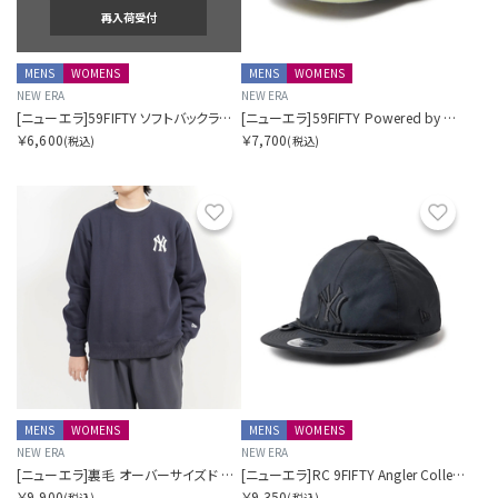
再入荷受付
MENS
WOMENS
MENS
WOMENS
NEW ERA
NEW ERA
[ニューエラ]59FIFTY ソフトバックラム Powered by GORO NAKATSUGAWA（MIN-NANO） ニューヨーク・ヤンキース
[ニューエラ]59FIFTY Powered by GORO NAKATSUGAWA（MIN-NANO） ニューヨーク・ヤンキース
￥6,600
￥7,700
(税込)
(税込)
お気に入り
お気に
MENS
WOMENS
MENS
WOMENS
NEW ERA
NEW ERA
[ニューエラ]裏毛 オーバーサイズド スウェット クルーネック Powered by GORO NAKATSUGAWA（MIN-NANO） ニューヨーク・ヤンキース
[ニューエラ]RC 9FIFTY Angler Collection GORE-TEX PACLITE ニューヨーク・ヤンキース
￥9,900
￥9,350
(税込)
(税込)