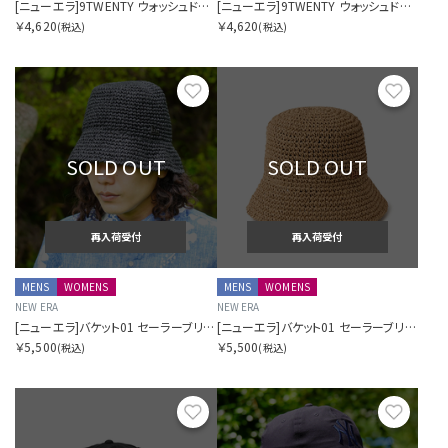
[ニューエラ]9TWENTY ウォッシュドコットン ミニロゴ Mini Logo ニューヨーク・ヤンキース ネイビー/ホワイト
[ニューエラ]9TWENTY ウォッシュドコットン ミニロゴ Mini Logo ニューヨーク・ヤンキース アイボリー/ミッドナイトネイビー
￥4,620
￥4,620
(税込)
(税込)
お気に入り
お気に
SOLD OUT
SOLD OUT
再入荷受付
再入荷受付
MENS
WOMENS
MENS
WOMENS
NEW ERA
NEW ERA
[ニューエラ]バケット01 セーラーブリム ペーパークロシェハット Paper Crochet Hat ブラック
[ニューエラ]バケット01 セーラーブリム ペーパークロシェハット Paper Crochet Hat ベージュ
￥5,500
￥5,500
(税込)
(税込)
お気に入り
お気に