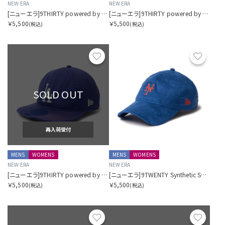
NEW ERA
NEW ERA
[ニューエラ]9THIRTY powered by GORO (min-nano) ニューヨーク・ヤンキース ダメージ/パッカブルバイザー/モンレーウォッシュ ネイビー
[ニューエラ]9THIRTY powered by GORO (min-nano) ニューヨーク・メッツ ダメージ/パッカブルバイザー/モンレーウォッシュ ブラック
￥5,500
￥5,500
(税込)
(税込)
お気に入り
お気に
SOLD OUT
再入荷受付
MENS
WOMENS
MENS
WOMENS
NEW ERA
NEW ERA
[ニューエラ]9THIRTY powered by GORO (min-nano) ロサンゼルス・ドジャース ダメージ/パッカブルバイザー/モンレーウォッシュ ダークロイヤル
[ニューエラ]9TWENTY Synthetic Suede ニューヨーク・メッツ
￥5,500
￥5,500
(税込)
(税込)
お気に入り
お気に