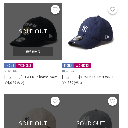
お気に入り
お気に
SOLD OUT
再入荷受付
MENS
WOMENS
MENS
WOMENS
NEW ERA
NEW ERA
[ニューエラ]9TWENTY kansai yamamoto 虎 爾愉會羅 ブラック
[ニューエラ]9TWENTY TYPEWRITER ニューヨーク・ヤンキース タイプライター ネイビー
￥4,620
￥4,950
(税込)
(税込)
お気に入り
お気に
SOLD OUT
SOLD OUT