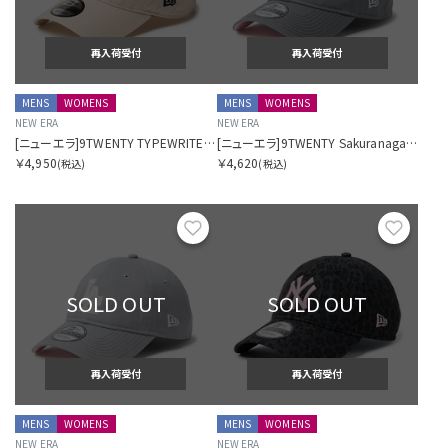
再入荷受付
再入荷受付
MENS
WOMENS
MENS
WOMENS
NEW ERA
NEW ERA
[ニューエラ]9TWENTY TYPEWRITER ニューヨーク・ヤンキース タイプライター ライトベージュ
[ニューエラ]9TWENTY Sakuranagashi 桜流し ニューヨーク・ヤンキース ストームグレー
￥4,950
￥4,620
(税込)
(税込)
お気に入り
お気に
SOLD OUT
SOLD OUT
再入荷受付
再入荷受付
MENS
WOMENS
MENS
WOMENS
NEW ERA
NEW ERA