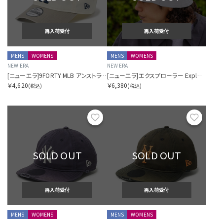
再入荷受付
再入荷受付
MENS
WOMENS
MENS
WOMENS
NEW ERA
NEW ERA
[ニューエラ]9FORTY MLB アンストラクチャード Unstructured ロサンゼルス・ドジャース クロームぺブル
[ニューエラ]エクスプローラー Explorer powered by GORO (min-nano) リフレクト
￥4,620
￥6,380
(税込)
(税込)
お気に入り
お気に
SOLD OUT
SOLD OUT
再入荷受付
再入荷受付
MENS
WOMENS
MENS
WOMENS