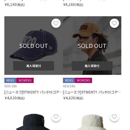
￥6,160
￥6,160
(税込)
(税込)
お気に入り
お気に
SOLD OUT
SOLD OUT
再入荷受付
再入荷受付
MENS
WOMENS
MENS
WOMENS
NEW ERA
NEW ERA
[ニューエラ]9TWENTY パッチロゴ Patch Logo ライトネイビー
[ニューエラ]9TWENTY パッチロゴ Patch Logo ライトブロンズ
￥4,620
￥4,620
(税込)
(税込)
お気に入り
お気に