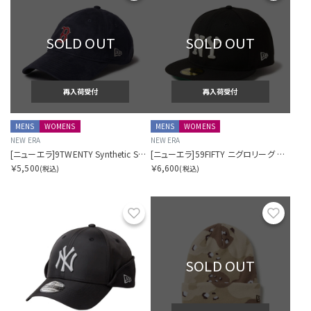
SOLD OUT
SOLD OUT
再入荷受付
再入荷受付
MENS
WOMENS
MENS
WOMENS
NEW ERA
NEW ERA
[ニューエラ]9TWENTY Synthetic Suede ボストン・レッドソックス
[ニューエラ]59FIFTY ニグロリーグ ニューヨーク・ブラックヤンキース
￥5,500
￥6,600
(税込)
(税込)
お気に入り
お気に
SOLD OUT