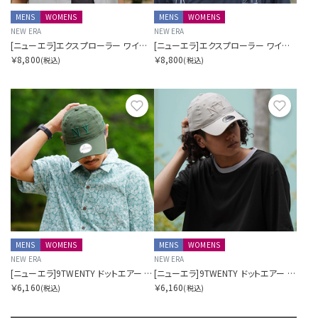
MENS
WOMENS
MENS
WOMENS
NEW ERA
NEW ERA
[ニューエラ]エクスプローラー ワイドブリム ドットエアー SORA別注 ネイビー
[ニューエラ]エクスプローラー ワイドブリム ドットエアー SORA別注 Dグリーン
￥8,800
￥8,800
(税込)
(税込)
お気に入り
お気に
MENS
WOMENS
MENS
WOMENS
NEW ERA
NEW ERA
[ニューエラ]9TWENTY ドットエアー SORA別注 ロングバイザー Dグリーン
[ニューエラ]9TWENTY ドットエアー SORA別注 ロングバイザー ベージュ
￥6,160
￥6,160
(税込)
(税込)