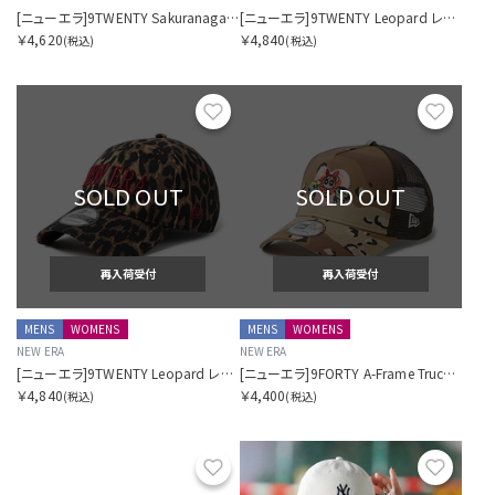
[ニューエラ]9TWENTY Sakuranagashi 桜流し ロサンゼルス・ドジャース グレー
[ニューエラ]9TWENTY Leopard レオパード ニューヨーク・ヤンキース ブラック ピンク
￥4,620
￥4,840
(税込)
(税込)
お気に入り
お気に
SOLD OUT
SOLD OUT
再入荷受付
再入荷受付
MENS
WOMENS
MENS
WOMENS
NEW ERA
NEW ERA
[ニューエラ]9TWENTY Leopard レオパード ブラウン レッド
[ニューエラ]9FORTY A-Frame Trucker The Powerpuff Girls パワーパフ ガールズ ハート デザートカモ
￥4,840
￥4,400
(税込)
(税込)
お気に入り
お気に