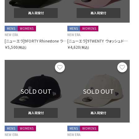
再入荷受付
再入荷受付
MENS
WOMENS
MENS
WOMENS
NEW ERA
NEW ERA
[ニューエラ]9FORTY Rhinestone ラインストーン ニューヨーク・ヤンキース ブラック
[ニューエラ]9TWENTY ウォッシュドコットン ミニロゴ Mini Logo ニューヨーク・ヤンキース ピンク/ホワイト
￥5,500
￥4,620
(税込)
(税込)
お気に入り
お気に
SOLD OUT
SOLD OUT
再入荷受付
再入荷受付
MENS
WOMENS
MENS
WOMENS
NEW ERA
NEW ERA