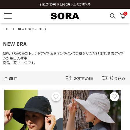
新規会員登録 ※今ならすぐに使える500円分のクーポンプレゼント
0
TOP
NEW ERA(ニューエラ)
NEW ERA
NEW ERAの最新トレンドアイテムをオンラインでご購入いただけます。新着アイテ
ムが毎日入荷中！
商品一覧ページです。
88
絞り込み
全
件
お気に入り
お気に