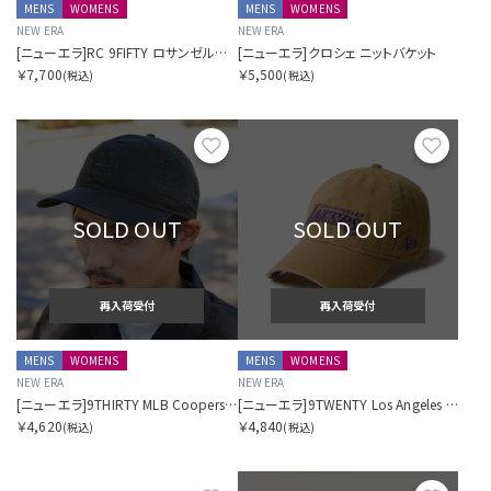
MENS
WOMENS
MENS
WOMENS
NEW ERA
NEW ERA
[ニューエラ]RC 9FIFTY ロサンゼルス・ドジャース
[ニューエラ]クロシェ ニットバケット
￥7,700
￥5,500
(税込)
(税込)
お気に入り
お気に
SOLD OUT
SOLD OUT
再入荷受付
再入荷受付
MENS
WOMENS
MENS
WOMENS
NEW ERA
NEW ERA
[ニューエラ]9THIRTY MLB Cooperstown Tonal Logo ロサンゼルス・ドジャース クーパーズタウン
[ニューエラ]9TWENTY Los Angeles Pack イタリアンウォッシュ ロサンゼルス・レイカーズ
￥4,620
￥4,840
(税込)
(税込)