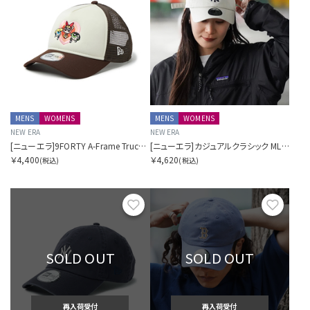
MENS
WOMENS
MENS
WOMENS
NEW ERA
NEW ERA
[ニューエラ]9FORTY A-Frame Trucker The Powerpuff Girls パワーパフ ガールズ ハート クロームホワイト/バーントウッド
[ニューエラ]カジュアルクラシック MLB ニューヨーク・ヤンキース ストーン
￥4,400
￥4,620
(税込)
(税込)
お気に入り
お気に
SOLD OUT
SOLD OUT
再入荷受付
再入荷受付