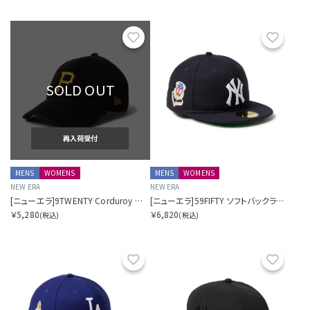
お気に入り
お気に
SOLD OUT
再入荷受付
MENS
WOMENS
MENS
WOMENS
NEW ERA
NEW ERA
[ニューエラ]9TWENTY Corduroy コーデュロイ ピッツバーグ・パイレーツ
[ニューエラ]59FIFTY ソフトバックラム World Series ニューヨーク・ヤンキース クーパーズタウン
￥5,280
￥6,820
(税込)
(税込)
お気に入り
お気に