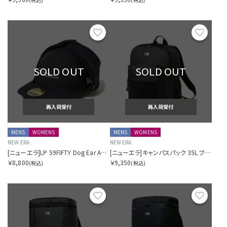
お気に入り
お気に
SOLD OUT
SOLD OUT
再入荷受付
再入荷受付
MENS
WOMENS
MENS
WOMENS
NEW ERA
NEW ERA
[ニューエラ]LP 59FIFTY Dog Ear Angler Collection
[ニューエラ]キャンパスパック 35L ブラック
￥8,800
￥9,350
(税込)
(税込)
お気に入り
お気に