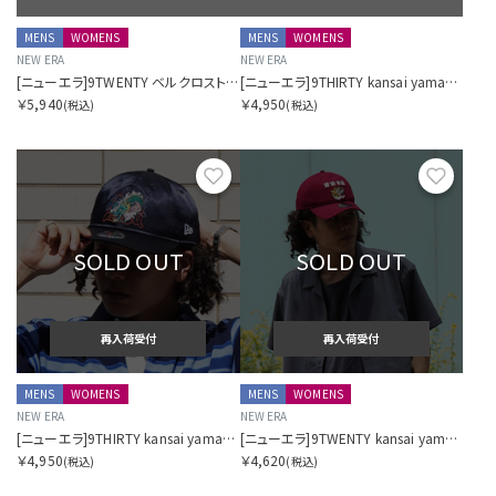
MENS
WOMENS
MENS
WOMENS
NEW ERA
NEW ERA
[ニューエラ]9TWENTY ベルクロストラップ テックエアー Tech Air ロサンゼルス・ドジャース ブラック ニューエラアウトドア
[ニューエラ]9THIRTY kansai yamamoto 虎 サテン ブラック
￥5,940
￥4,950
(税込)
(税込)
お気に入り
お気に
SOLD OUT
SOLD OUT
再入荷受付
再入荷受付
MENS
WOMENS
MENS
WOMENS
NEW ERA
NEW ERA
[ニューエラ]9THIRTY kansai yamamoto 龍 サテン ネイビー
[ニューエラ]9TWENTY kansai yamamoto 虎 爾愉會羅 カーディナル
￥4,950
￥4,620
(税込)
(税込)