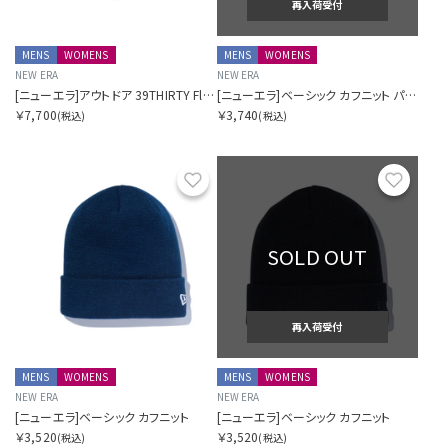
再入荷受付
MENS
WOMENS
MENS
WOMENS
NEW ERA
NEW ERA
[ニューエラ]アウトドア 39THIRTY Flip Down Octa CPCP ニューヨーク・ヤンキースアウトドア
[ニューエラ]ベーシック カフニット パターン
￥7,700
￥3,740
(税込)
(税込)
お気に入り
お気に
SOLD OUT
再入荷受付
MENS
WOMENS
MENS
WOMENS
NEW ERA
NEW ERA
[ニューエラ]ベーシック カフニット
[ニューエラ]ベーシック カフニット
￥3,520
￥3,520
(税込)
(税込)