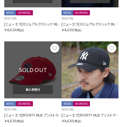
MENS
WOMENS
MENS
WOMENS
NEW ERA
NEW ERA
[ニューエラ]カジュアルクラシック MLB ニューヨーク・ヤンキース ネイビー
[ニューエラ]カジュアルクラシック MLB ボストン・レッドソックス スレート
￥4,620
￥4,620
(税込)
(税込)
お気に入り
お気に
SOLD OUT
再入荷受付
MENS
WOMENS
MENS
WOMENS
NEW ERA
NEW ERA
[ニューエラ]9FORTY MLB アンストラクチャード Unstructured ニューヨーク・ヤンキース スカーレット
[ニューエラ]9FORTY MLB アンストラクチャード Unstructured ニューヨーク・ヤンキース ブラック
￥4,620
￥4,620
(税込)
(税込)