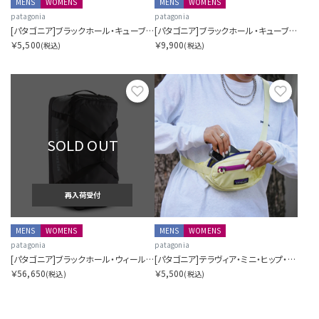
MENS
WOMENS
MENS
WOMENS
patagonia
patagonia
[パタゴニア]ブラックホール・キューブ 3L
[パタゴニア]ブラックホール・キューブ 14L
￥5,500
￥9,900
(税込)
(税込)
お気に入り
お気に
SOLD OUT
再入荷受付
MENS
WOMENS
MENS
WOMENS
patagonia
patagonia
[パタゴニア]ブラックホール・ウィールド・ダッフル 70L
[パタゴニア]テラヴィア・ミニ・ヒップ・パック 1L
￥56,650
￥5,500
(税込)
(税込)