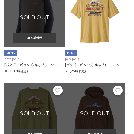
SOLD OUT
再入荷受付
MENS
MENS
patagonia
patagonia
[パタゴニア]メンズ・キャプリーン・ミッドウェイト・クルー
[パタゴニア]メンズ・キャプリーン・クール・デイリー・シャツ（グレート・ウェーブス）
￥12,870
￥8,250
(税込)
(税込)
お気に入り
お気に
SOLD OUT
SOLD OUT
再入荷受付
再入荷受付