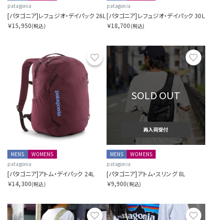
patagonia
patagonia
[パタゴニア]レフュジオ・デイパック 26L
[パタゴニア]レフュジオ・デイパック 30L
￥15,950
￥18,700
(税込)
(税込)
お気に入り
お気に
SOLD OUT
再入荷受付
MENS
WOMENS
MENS
WOMENS
patagonia
patagonia
[パタゴニア]アトム・デイパック 24L
[パタゴニア]アトム・スリング 8L
￥14,300
￥9,900
(税込)
(税込)
お気に入り
お気に