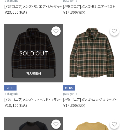
patagonia
patagonia
[パタゴニア]メンズ・R1 エア・ジャケット
[パタゴニア]メンズ・R1 エア・ベスト
￥23,650
￥14,300
(税込)
(税込)
お気に入り
お気に
SOLD OUT
再入荷受付
MENS
MENS
patagonia
patagonia
[パタゴニア]メンズ・フィヨルド・フランネル・シャツ
[パタゴニア]メンズ・ロングスリーブ・ライトウェイト・フィヨルド・フランネル・シャツ
￥18,150
￥14,300
(税込)
(税込)
お気に入り
お気に