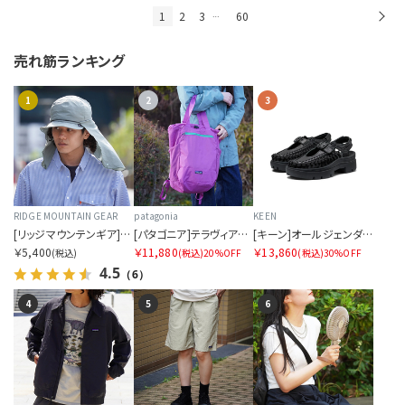
1
2
3
60
次
…
売れ筋ランキング
1
2
3
RIDGE MOUNTAIN GEAR
patagonia
KEEN
[リッジマウンテンギア]サンシェード 2026
[パタゴニア]テラヴィア・トート・パック 24L
[キーン]オールジェンダー ユニーク PLT メリージェーン
￥5,400
￥11,880
￥13,860
(税込)
(税込)
20%OFF
(税込)
30%OFF
4.5
（6）
4
5
6