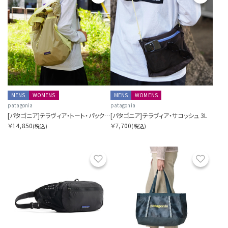
MENS
WOMENS
MENS
WOMENS
patagonia
patagonia
[パタゴニア]テラヴィア・トート・パック 24L
[パタゴニア]テラヴィア・サコッシュ 3L
￥14,850
￥7,700
(税込)
(税込)
お気に入り
お気に