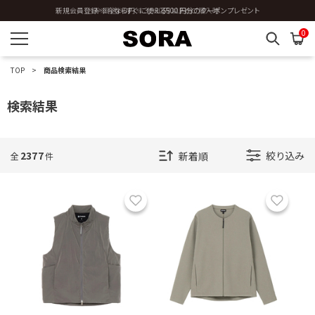
全国送料0円 ※3,980円以上のご購入時
0
TOP
商品検索結果
検索結果
2377
絞り込み
全
件
お気に入り
お気に