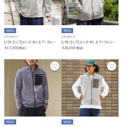
MENS
MENS
patagonia
patagonia
[パタゴニア]メンズ・R1 エア・クルー
[パタゴニア]メンズ・R1 エア・フルジップ・フーディ
￥17,050
￥28,050
(税込)
(税込)
お気に入り
お気に
MENS
MENS