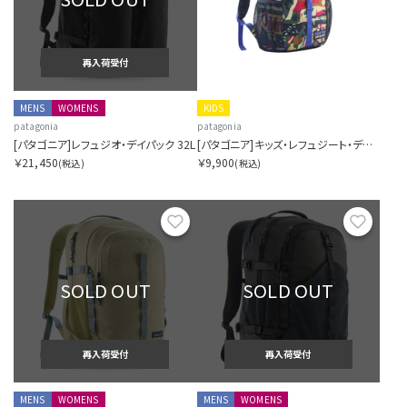
再入荷受付
MENS
WOMENS
KIDS
patagonia
patagonia
[パタゴニア]レフュジオ・デイパック 32L
[パタゴニア]キッズ・レフュジート・デイパック 12L
￥21,450
￥9,900
(税込)
(税込)
お気に入り
お気に
SOLD OUT
SOLD OUT
再入荷受付
再入荷受付
MENS
WOMENS
MENS
WOMENS