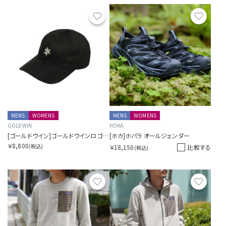
お気に入り
お気に
MENS
WOMENS
MENS
WOMENS
GOLDWIN
HOKA
[ゴールドウイン]ゴールドウインロゴコットンキャップ
[ホカ]ホパラ オールジェンダー
￥8,800
(税込)
￥18,150
比較する
(税込)
お気に入り
お気に