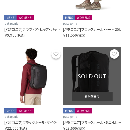
MENS
WOMENS
MENS
WOMENS
patagonia
patagonia
[パタゴニア]テラヴィア・ヒップ・パック 4L
[パタゴニア]ブラックホール・トート 25L
￥9,900
￥11,550
(税込)
(税込)
お気に入り
お気に
SOLD OUT
再入荷受付
MENS
WOMENS
MENS
WOMENS
patagonia
patagonia
[パタゴニア]ブラックホール・マイクロ・MLC 22L
[パタゴニア]ブラックホール・ミニ・MLC 30L
￥22,000
￥28,600
(税込)
(税込)