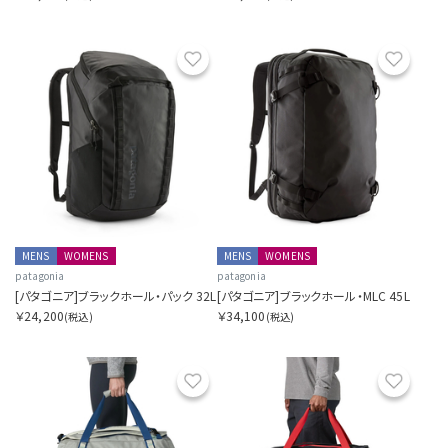
お気に入り
お気に
MENS
WOMENS
MENS
WOMENS
patagonia
patagonia
[パタゴニア]ブラックホール・パック 32L
[パタゴニア]ブラックホール・MLC 45L
￥24,200
￥34,100
(税込)
(税込)
お気に入り
お気に