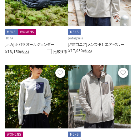
MENS
WOMENS
MENS
HOKA
patagonia
[ホカ]ホパラ オールジェンダー
[パタゴニア]メンズ・R1 エア・クルー
￥17,050
(税込)
￥18,150
比較する
(税込)
お気に入り
お気に
WOMENS
MENS