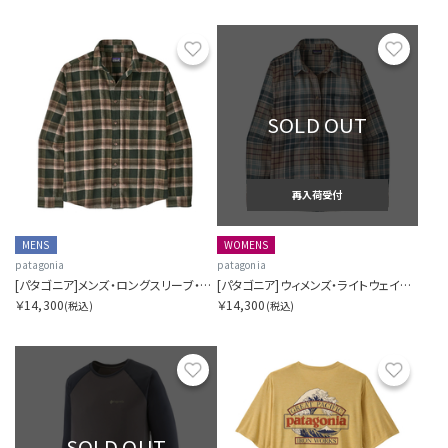
お気に入り
お気に
SOLD OUT
再入荷受付
MENS
WOMENS
patagonia
patagonia
[パタゴニア]メンズ・ロングスリーブ・ライトウェイト・フィヨルド・フランネル・シャツ
[パタゴニア]ウィメンズ・ライトウェイト・フィヨルド・フランネル・シャツ
￥14,300
￥14,300
(税込)
(税込)
お気に入り
お気に
SOLD OUT