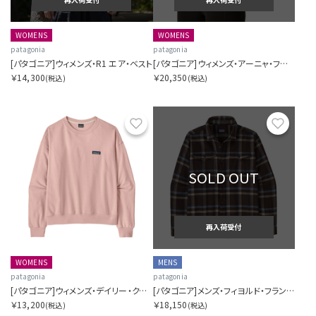
WOMENS
WOMENS
patagonia
patagonia
[パタゴニア]ウィメンズ・R1 エア・ベスト
[パタゴニア]ウィメンズ・アーニャ・フルジップ・フーディ
￥14,300
￥20,350
(税込)
(税込)
お気に入り
お気に
SOLD OUT
再入荷受付
WOMENS
MENS
patagonia
patagonia
[パタゴニア]ウィメンズ・デイリー・クルー
[パタゴニア]メンズ・フィヨルド・フランネル・シャツ
￥13,200
￥18,150
(税込)
(税込)