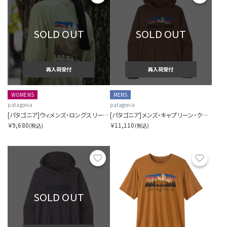
SOLD OUT
SOLD OUT
再入荷受付
再入荷受付
WOMENS
MENS
patagonia
patagonia
[パタゴニア]ウィメンズ・ロングスリーブ・キャプリーン・クール・デイリー・シャツ（フィッツロイ・フットヒルズ）
[パタゴニア]メンズ・キャプリーン・クール・デイリー・フーディ（フィッツロイ・フットヒルズ）
￥9,680
￥11,110
(税込)
(税込)
お気に入り
お気に
SOLD OUT