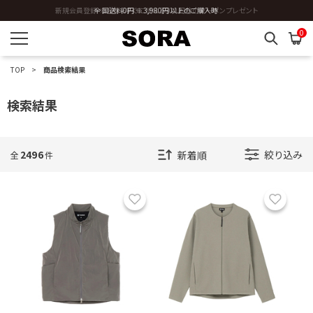
全国送料0円 ※3,980円以上のご購入時
0
TOP
商品検索結果
検索結果
2496
絞り込み
全
件
お気に入り
お気に