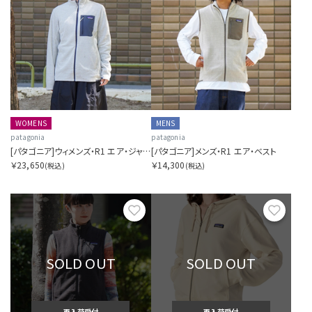
WOMENS
MENS
patagonia
patagonia
[パタゴニア]ウィメンズ・R1 エア・ジャケット
[パタゴニア]メンズ・R1 エア・ベスト
￥23,650
￥14,300
(税込)
(税込)
お気に入り
お気に
SOLD OUT
SOLD OUT
再入荷受付
再入荷受付