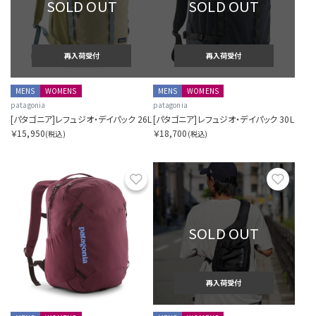
SOLD OUT
SOLD OUT
再入荷受付
再入荷受付
MENS
WOMENS
MENS
WOMENS
patagonia
patagonia
[パタゴニア]レフュジオ・デイパック 26L
[パタゴニア]レフュジオ・デイパック 30L
￥15,950
￥18,700
(税込)
(税込)
お気に入り
お気に
SOLD OUT
再入荷受付