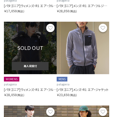
patagonia
patagonia
[パタゴニア]ウィメンズ・R1 エア・クルー
[パタゴニア]メンズ・R1 エア・フルジップ・フーディ
￥17,050
￥28,050
(税込)
(税込)
お気に入り
お気に
SOLD OUT
再入荷受付
WOMENS
MENS
patagonia
patagonia
[パタゴニア]ウィメンズ・R1 エア・フルジップ・フーディ
[パタゴニア]メンズ・R1 エア・ジャケット
￥28,050
￥23,650
(税込)
(税込)
お気に入り
お気に