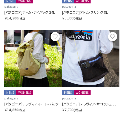
MENS
WOMENS
MENS
WOMENS
patagonia
patagonia
[パタゴニア]アトム・デイパック 24L
[パタゴニア]アトム・スリング 8L
￥14,300
￥9,900
(税込)
(税込)
お気に入り
お気に
MENS
WOMENS
MENS
WOMENS
patagonia
patagonia
[パタゴニア]テラヴィア・トート・パック 24L
[パタゴニア]テラヴィア・サコッシュ 3L
￥14,850
￥7,700
(税込)
(税込)