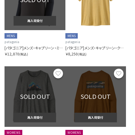
再入荷受付
MENS
MENS
patagonia
patagonia
[パタゴニア]メンズ・キャプリーン・ミッドウェイト・クルー
[パタゴニア]メンズ・キャプリーン・クール・デイリー・シャツ（グレート・ウェーブス）
￥12,870
￥8,250
(税込)
(税込)
お気に入り
お気に
SOLD OUT
SOLD OUT
再入荷受付
再入荷受付
WOMENS
WOMENS