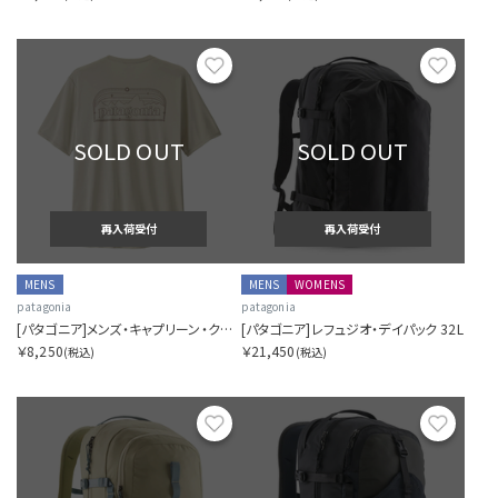
お気に入り
お気に
SOLD OUT
SOLD OUT
再入荷受付
再入荷受付
MENS
MENS
WOMENS
patagonia
patagonia
[パタゴニア]メンズ・キャプリーン・クール・デイリー・シャツ（P-6 コスモス）
[パタゴニア]レフュジオ・デイパック 32L
￥8,250
￥21,450
(税込)
(税込)
お気に入り
お気に