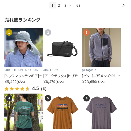
1
2
3
63
次
…
売れ筋ランキング
1
2
3
RIDGE MOUNTAIN GEAR
ARC'TERYX
patagonia
[リッジマウンテンギア]サンシェード 2026
[アークテリクス]ヒリアド クロスボディ
[パタゴニア]メンズ・R1 エア・ジャケット
￥5,400
￥8,470
￥23,650
(税込)
(税込)
(税込)
4.5
（6）
4
5
6