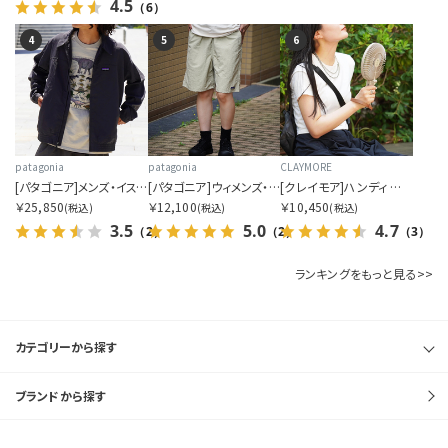
4.5
（6）
4
5
6
patagonia
patagonia
CLAYMORE
[パタゴニア]メンズ・イスマス・アンラインド・ジャケット
[パタゴニア]ウィメンズ・バギーズ・ロング
[クレイモア]ハンディ エー
￥25,850
￥12,100
￥10,450
(税込)
(税込)
(税込)
3.5
5.0
4.7
（2）
（2）
（3）
ランキングをもっと見る>>
カテゴリーから探す
ブランドから探す