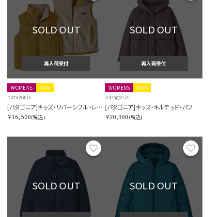
SOLD OUT
SOLD OUT
再入荷受付
再入荷受付
WOMENS
KIDS
WOMENS
KIDS
patagonia
patagonia
[パタゴニア]キッズ・リバーシブル・レディ・フレディ・ベスト
[パタゴニア]キッズ・キルテッド・パファー
￥16,500
￥20,900
(税込)
(税込)
お気に入り
お気に
SOLD OUT
SOLD OUT