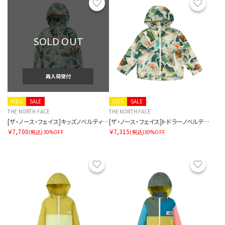
お気に入り
お気に
SOLD OUT
再入荷受付
KIDS
SALE
KIDS
SALE
THE NORTH FACE
THE NORTH FACE
[ザ・ノース・フェイス]キッズノベルティコンパクトジャケット
[ザ・ノース・フェイス]トドラーノベルティコンパクトジャケット
￥7,700
￥7,315
(税込)
30%OFF
(税込)
30%OFF
お気に入り
お気に