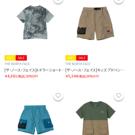
KIDS
SALE
KIDS
SALE
THE NORTH FACE
THE NORTH FACE
[ザ・ノース・フェイス]トドラーショートスリーブノベルティビッグルートティー
[ザ・ノース・フェイス]キッズ アドベンチャーショート
￥4,081
￥5,544
(税込)
30%OFF
(税込)
30%OFF
お気に入り
お気に