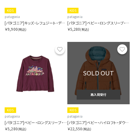
KIDS
KIDS
patagonia
patagonia
[パタゴニア]キッズ・レフュジート・デイパック 12L
[パタゴニア]ベビー・ロングスリーブ・フィッツロイ・フラーリーズ・Tシャツ
￥9,900
￥5,280
(税込)
(税込)
お気に入り
お気に
SOLD OUT
再入荷受付
KIDS
KIDS
patagonia
patagonia
[パタゴニア]ベビー・ロングスリーブ・グラフィック・Tシャツ
[パタゴニア]ベビー・ハイロフト・ダウン・セーター・フーディ
￥5,280
￥22,550
(税込)
(税込)