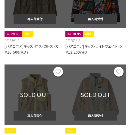
再入荷受付
再入荷受付
WOMENS
KIDS
WOMENS
KIDS
patagonia
patagonia
[パタゴニア]キッズ・ロス・ガトス・カーディガン
[パタゴニア]キッズ・ライトウェイト・シンチラ・スナップT・プルオーバー
￥16,500
￥13,200
(税込)
(税込)
お気に入り
お気に
SOLD OUT
SOLD OUT
再入荷受付
再入荷受付
KIDS
KIDS