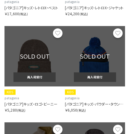
patagonia
patagonia
[パタゴニア]キッズ・レトロX・ベスト
[パタゴニア]キッズ・レトロX・ジャケット
￥17,600
￥24,200
(税込)
(税込)
お気に入り
お気に
SOLD OUT
SOLD OUT
再入荷受付
再入荷受付
KIDS
KIDS
patagonia
patagonia
[パタゴニア]キッズ・ロゴ・ビーニー
[パタゴニア]キッズ・パウダー・タウン・ビーニー
￥5,280
￥6,050
(税込)
(税込)
お気に入り
お気に