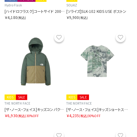
Hydro Flask
SOLAIZ
[ハイドロフラスク]コートサイド 200ミリリットル マイクロ ハイドロ ローズヒップピンク
[ソライズ]SLK-102 KIDS USE ボストン
￥4,180
￥9,900
(税込)
(税込)
お気に入り
お気に
KIDS
SALE
KIDS
SALE
THE NORTH FACE
THE NORTH FACE
[ザ・ノース・フェイス]キッズコンパクトジャケット
[ザ・ノース・フェイス]キッズショートスリーブノベルティビッグルートティー
￥6,930
￥4,235
(税込)
30%OFF
(税込)
30%OFF
お気に入り
お気に