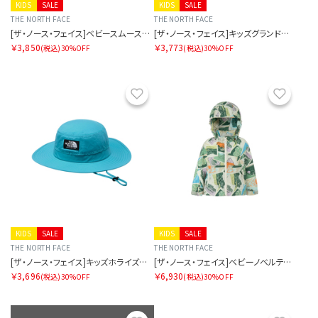
KIDS
SALE
KIDS
SALE
THE NORTH FACE
THE NORTH FACE
[ザ・ノース・フェイス]ベビースムースグローショート
[ザ・ノース・フェイス]キッズグランドホライズンハット
￥3,850
￥3,773
(税込)
30%OFF
(税込)
30%OFF
お気に入り
お気に
KIDS
SALE
KIDS
SALE
THE NORTH FACE
THE NORTH FACE
[ザ・ノース・フェイス]キッズホライズンハット
[ザ・ノース・フェイス]ベビーノベルティコンパクトジャケット
￥3,696
￥6,930
(税込)
30%OFF
(税込)
30%OFF