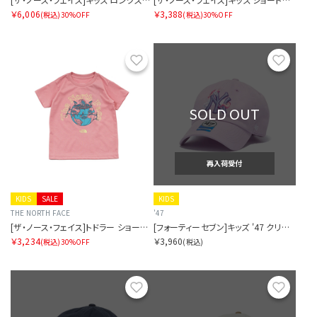
￥6,006
￥3,388
(税込)
30%OFF
(税込)
30%OFF
お気に入り
お気に
SOLD OUT
再入荷受付
KIDS
SALE
KIDS
THE NORTH FACE
'47
[ザ・ノース・フェイス]トドラー ショートスリーブルミナスグラフィックティー
[フォーティーセブン]キッズ '47 クリーンナップ ニューヨーク・ヤンキース CRITTER コスモス
￥3,234
￥3,960
(税込)
30%OFF
(税込)
お気に入り
お気に