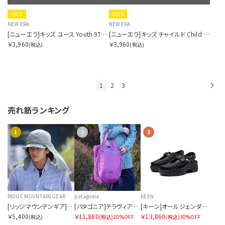
KIDS
KIDS
NEW ERA
NEW ERA
[ニューエラ]キッズ ユース Youth 9TWENTY Vintage PEANUTS ピーナッツ 2-Tone クロームホワイト/ブラック
[ニューエラ]キッズ チャイルド Child 9TWENTY Vintage PEANUTS ピーナッツ チャーリー・ブラウン スカーレット
￥3,960
￥3,960
(税込)
(税込)
1
2
3
次
売れ筋ランキング
1
2
3
RIDGE MOUNTAIN GEAR
patagonia
KEEN
[リッジマウンテンギア]サンシェード 2026
[パタゴニア]テラヴィア・トート・パック 24L
[キーン]オールジェンダー ユニーク PLT メリージェーン
￥5,400
￥11,880
￥13,860
(税込)
(税込)
20%OFF
(税込)
30%OFF