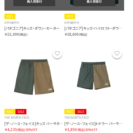
再入荷受付
再入荷受付
KIDS
KIDS
patagonia
patagonia
[パタゴニア]キッズ・ダウン・セーター
[パタゴニア]キッズ・ハイロフト・ダウン・セーター・フーディ
￥22,000
￥28,600
(税込)
(税込)
お気に入り
お気に
KIDS
SALE
KIDS
SALE
THE NORTH FACE
THE NORTH FACE
[ザ・ノース・フェイス]キッズ バーサタイルショート
[ザ・ノース・フェイス]トドラー バーサタイルショート
￥4,235
￥3,850
(税込)
30%OFF
(税込)
30%OFF