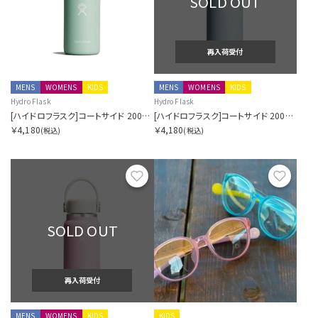
SOLD OUT
再入荷受付
MENS
WOMENS
KIDS
MENS
WOMENS
KIDS
Hydro Flask
Hydro Flask
[ハイドロフラスク]コートサイド 200ミリリットル マイクロ ハイドロ シケイダグリーン
[ハイドロフラスク]コートサイド 200ミリリットル マイクロ ハイドロ シーラスブルー
￥4,180
￥4,180
(税込)
(税込)
お気に入り
お気に
SOLD OUT
再入荷受付
MENS
WOMENS
KIDS
KIDS