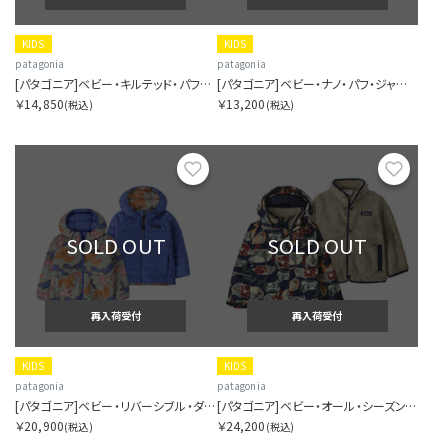
KIDS
KIDS
patagonia
patagonia
[パタゴニア]ベビー・キルテッド・パフ・ジャケット
[パタゴニア]ベビー・ナノ・パフ・ジャケット
￥14,850
￥13,200
(税込)
(税込)
お気に入り
お気に
SOLD OUT
SOLD OUT
再入荷受付
再入荷受付
KIDS
KIDS
patagonia
patagonia
[パタゴニア]ベビー・リバーシブル・ダウン・セーター・フーディ
[パタゴニア]ベビー・オール・シーズンズ・スリーインワン・ジャケット
￥20,900
￥24,200
(税込)
(税込)