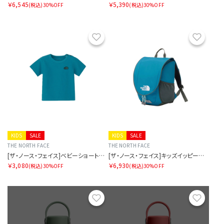
￥6,545
￥5,390
(税込)
30%OFF
(税込)
30%OFF
お気に入り
お気に
KIDS
SALE
KIDS
SALE
THE NORTH FACE
THE NORTH FACE
[ザ・ノース・フェイス]ベビーショートスリーブラッチパイルティー
[ザ・ノース・フェイス]キッズイッピーパック
￥3,080
￥6,930
(税込)
30%OFF
(税込)
30%OFF
お気に入り
お気に