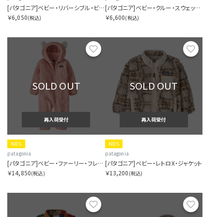
[パタゴニア]ベビー・リバーシブル・ビーニー
[パタゴニア]ベビー・クルー・スウェットシャツ
￥6,050
￥6,600
(税込)
(税込)
お気に入り
お気に
SOLD OUT
SOLD OUT
再入荷受付
再入荷受付
KIDS
KIDS
patagonia
patagonia
[パタゴニア]ベビー・ファーリー・フレンズ・バンティング
[パタゴニア]ベビー・レトロX・ジャケット
￥14,850
￥13,200
(税込)
(税込)
お気に入り
お気に