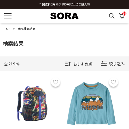
新規会員登録 ※今ならすぐに使える500円分のクーポンプレゼント
全国送料0円 ※3,980円以上のご購入時
14
TOP
商品検索結果
検索結果
219
絞り込み
全
件
お気に入り
お気に