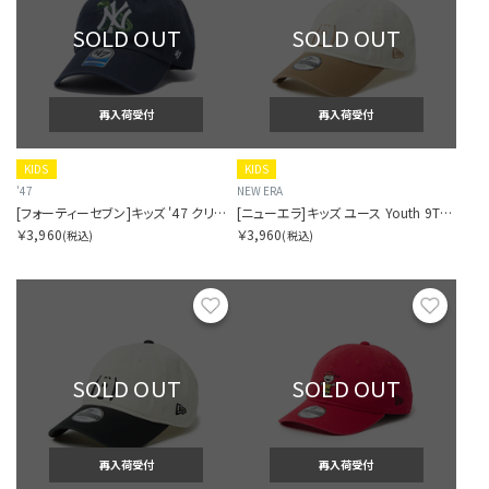
SOLD OUT
SOLD OUT
再入荷受付
再入荷受付
KIDS
KIDS
'47
NEW ERA
[フォーティーセブン]キッズ '47 クリーンナップ ニューヨーク・ヤンキース CRITTER ネイビー
[ニューエラ]キッズ ユース Youth 9TWENTY Vintage PEANUTS ピーナッツ 2-Tone クロームホワイト/カーキ
￥3,960
￥3,960
(税込)
(税込)
お気に入り
お気に
SOLD OUT
SOLD OUT
再入荷受付
再入荷受付