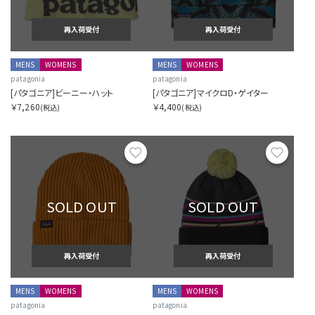
再入荷受付
再入荷受付
MENS
WOMENS
MENS
WOMENS
patagonia
patagonia
[パタゴニア]ビーニー・ハット
[パタゴニア]マイクロD・ゲイター
￥7,260
￥4,400
(税込)
(税込)
お気に入り
お気に
SOLD OUT
SOLD OUT
再入荷受付
再入荷受付
MENS
WOMENS
MENS
WOMENS
patagonia
patagonia