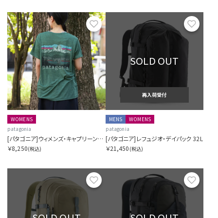
お気に入り
お気に
SOLD OUT
再入荷受付
WOMENS
MENS
WOMENS
patagonia
patagonia
[パタゴニア]ウィメンズ・キャプリーン・クール・デイリー・シャツ（フィッツロイ・フットヒルズ）
[パタゴニア]レフュジオ・デイパック 32L
￥8,250
￥21,450
(税込)
(税込)
お気に入り
お気に
SOLD OUT
SOLD OUT