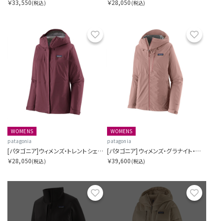
￥33,550
￥28,050
(税込)
(税込)
お気に入り
お気に
WOMENS
WOMENS
patagonia
patagonia
[パタゴニア]ウィメンズ・トレントシェル3L・レイン・ジャケット
[パタゴニア]ウィメンズ・グラナイト・クレスト・レイン・ジャケット
￥28,050
￥39,600
(税込)
(税込)
お気に入り
お気に