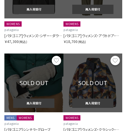
再入荷受付
再入荷受付
WOMENS
WOMENS
patagonia
patagonia
[パタゴニア]ウィメンズ・シザー・ダウン・フーディ・ジャケット
[パタゴニア]ウィメンズ・アウトドア・エブリデー・カーゴ・パンツ
￥47,300
￥18,700
(税込)
(税込)
お気に入り
お気に
SOLD OUT
SOLD OUT
再入荷受付
再入荷受付
MENS
WOMENS
WOMENS
patagonia
patagonia
[パタゴニア]シンチラ・グローブ
[パタゴニア]ウィメンズ・クラシック・レトロX・ジャケット