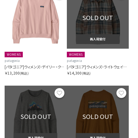
SOLD OUT
再入荷受付
WOMENS
WOMENS
patagonia
patagonia
[パタゴニア]ウィメンズ・デイリー・クルー
[パタゴニア]ウィメンズ・ライトウェイト・フィヨルド・フランネル・シャツ
￥13,200
￥14,300
(税込)
(税込)
お気に入り
お気に
SOLD OUT
SOLD OUT
再入荷受付
再入荷受付