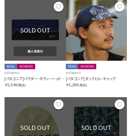
お気に入り
お気に
SOLD OUT
再入荷受付
MENS
WOMENS
MENS
WOMENS
patagonia
patagonia
[パタゴニア]パウダー・タウン・ヘッドバンド
[パタゴニア]ダックビル・キャップ
￥5,940
￥5,280
(税込)
(税込)
お気に入り
お気に
SOLD OUT
SOLD OUT