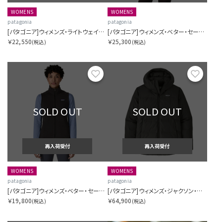
WOMENS
WOMENS
patagonia
patagonia
[パタゴニア]ウィメンズ・ライトウェイト・シンチラ・スナップT・プルオーバー
[パタゴニア]ウィメンズ・ベター・セーター・ジャケット
￥22,550
￥25,300
(税込)
(税込)
お気に入り
お気に
SOLD OUT
SOLD OUT
再入荷受付
再入荷受付
WOMENS
WOMENS
patagonia
patagonia
[パタゴニア]ウィメンズ・ベター・セーター・ベスト
[パタゴニア]ウィメンズ・ジャクソン・グレイシャー・ジャケット
￥19,800
￥64,900
(税込)
(税込)