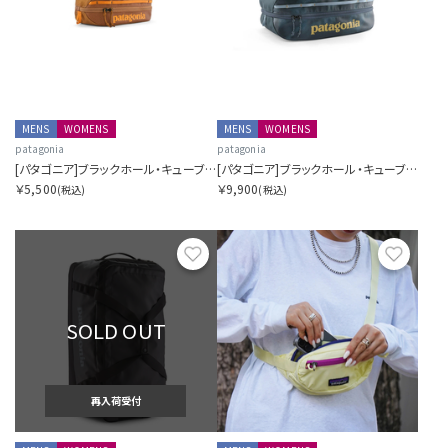
MENS
WOMENS
MENS
WOMENS
patagonia
patagonia
[パタゴニア]ブラックホール・キューブ 3L
[パタゴニア]ブラックホール・キューブ 14L
￥5,500
￥9,900
(税込)
(税込)
お気に入り
お気に
SOLD OUT
再入荷受付