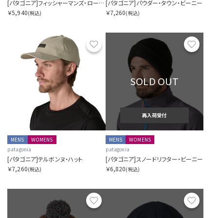
[パタゴニア]フィッシャーマンズ・ロールド・ビーニー
[パタゴニア]パウダー・タウン・ビーニー
￥5,940
￥7,260
(税込)
(税込)
お気に入り
お気に
SOLD OUT
再入荷受付
MENS
WOMENS
MENS
WOMENS
patagonia
patagonia
[パタゴニア]テルボンヌ・ハット
[パタゴニア]スノードリフター・ビーニー
￥7,260
￥6,820
(税込)
(税込)
お気に入り
お気に