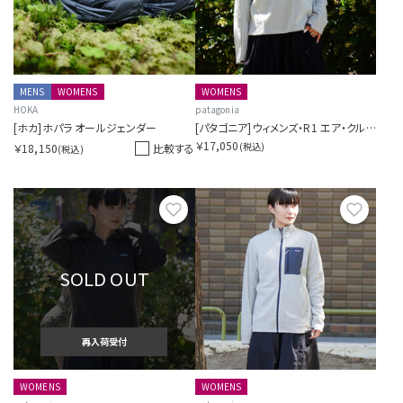
MENS
WOMENS
WOMENS
HOKA
patagonia
[ホカ]ホパラ オールジェンダー
[パタゴニア]ウィメンズ・R1 エア・クルー
￥17,050
(税込)
￥18,150
比較する
(税込)
お気に入り
お気に
SOLD OUT
再入荷受付
WOMENS
WOMENS