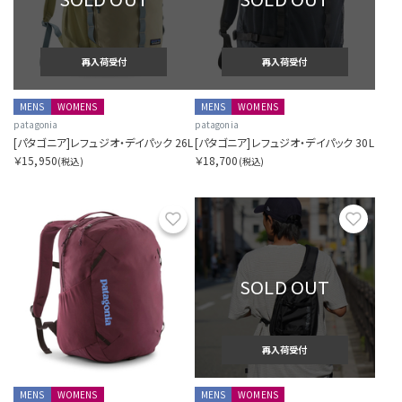
再入荷受付
再入荷受付
MENS
WOMENS
MENS
WOMENS
patagonia
patagonia
[パタゴニア]レフュジオ・デイパック 26L
[パタゴニア]レフュジオ・デイパック 30L
￥15,950
￥18,700
(税込)
(税込)
お気に入り
お気に
SOLD OUT
再入荷受付
MENS
WOMENS
MENS
WOMENS