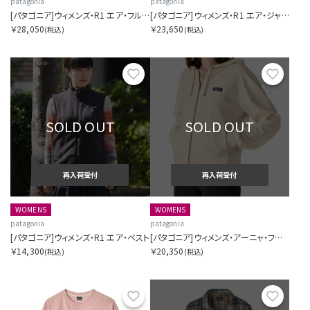
patagonia
patagonia
[パタゴニア]ウィメンズ・R1 エア・フルジップ・フーディ
[パタゴニア]ウィメンズ・R1 エア・ジャケット
￥28,050
￥23,650
(税込)
(税込)
お気に入り
お気に
SOLD OUT
SOLD OUT
再入荷受付
再入荷受付
WOMENS
WOMENS
patagonia
patagonia
[パタゴニア]ウィメンズ・R1 エア・ベスト
[パタゴニア]ウィメンズ・アーニャ・フルジップ・フーディ
￥14,300
￥20,350
(税込)
(税込)
お気に入り
お気に