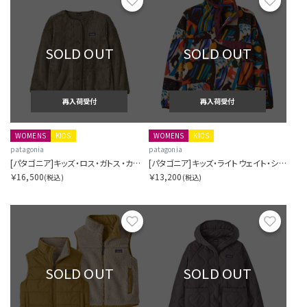
お気に入り
お気に
SOLD OUT
SOLD OUT
再入荷受付
再入荷受付
WOMENS
KIDS
WOMENS
KIDS
patagonia
patagonia
[パタゴニア]キッズ・ロス・ガトス・カーディガン
[パタゴニア]キッズ・ライトウェイト・シンチラ・スナップT・プルオーバー
￥16,500
￥13,200
(税込)
(税込)
お気に入り
お気に
SOLD OUT
SOLD OUT