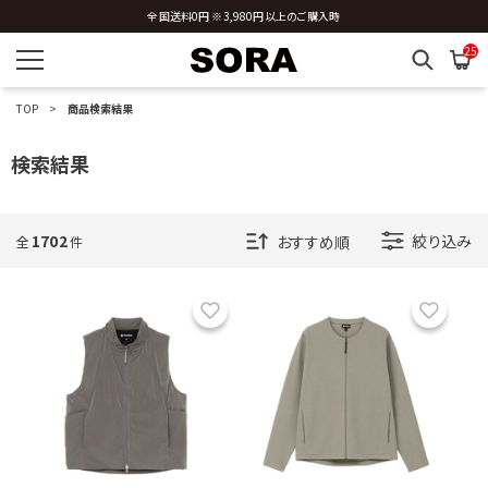
新規会員登録 ※今ならすぐに使える500円分のクーポンプレゼント
25
TOP
商品検索結果
検索結果
1702
絞り込み
全
件
お気に入り
お気に