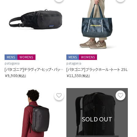
MENS
WOMENS
MENS
WOMENS
patagonia
patagonia
[パタゴニア]テラヴィア・ヒップ・パック 4L
[パタゴニア]ブラックホール・トート 25L
￥9,900
￥11,550
(税込)
(税込)
お気に入り
お気に
SOLD OUT