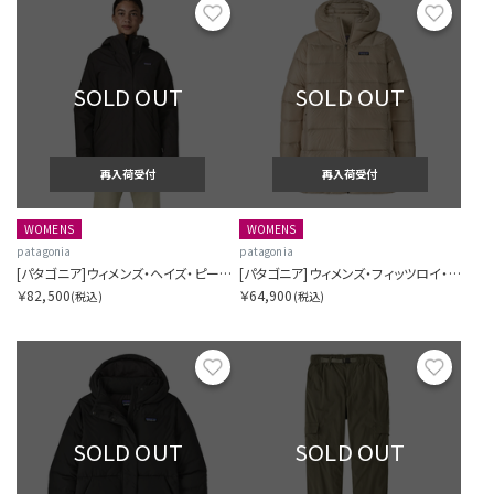
お気に入り
お気に
SOLD OUT
SOLD OUT
再入荷受付
再入荷受付
WOMENS
WOMENS
patagonia
patagonia
[パタゴニア]ウィメンズ・ヘイズ・ピーク・スリーインワン・パーカ
[パタゴニア]ウィメンズ・フィッツロイ・ダウン・パーカ
￥82,500
￥64,900
(税込)
(税込)
お気に入り
お気に
SOLD OUT
SOLD OUT