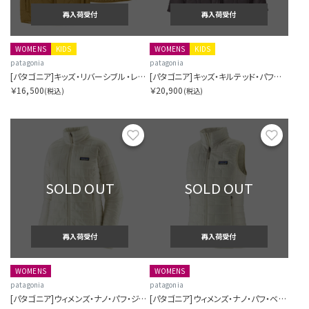
再入荷受付
再入荷受付
WOMENS
KIDS
WOMENS
KIDS
patagonia
patagonia
[パタゴニア]キッズ・リバーシブル・レディ・フレディ・ベスト
[パタゴニア]キッズ・キルテッド・パファー
￥16,500
￥20,900
(税込)
(税込)
お気に入り
お気に
SOLD OUT
SOLD OUT
再入荷受付
再入荷受付
WOMENS
WOMENS
patagonia
patagonia
[パタゴニア]ウィメンズ・ナノ・パフ・ジャケット
[パタゴニア]ウィメンズ・ナノ・パフ・ベスト