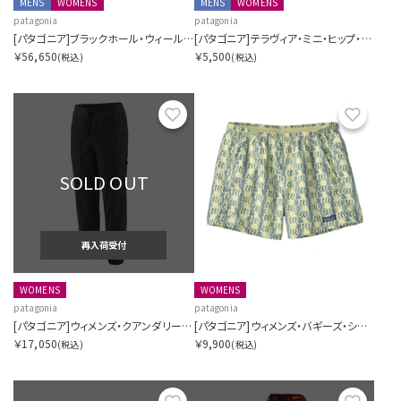
MENS
WOMENS
MENS
WOMENS
patagonia
patagonia
[パタゴニア]ブラックホール・ウィールド・ダッフル 70L
[パタゴニア]テラヴィア・ミニ・ヒップ・パック 1L
￥56,650
￥5,500
(税込)
(税込)
お気に入り
お気に
SOLD OUT
再入荷受付
WOMENS
WOMENS
patagonia
patagonia
[パタゴニア]ウィメンズ・クアンダリー・ジョガーズ
[パタゴニア]ウィメンズ・バギーズ・ショーツ ５インチ
￥17,050
￥9,900
(税込)
(税込)