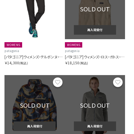
SOLD OUT
再入荷受付
WOMENS
WOMENS
patagonia
patagonia
[パタゴニア]ウィメンズ・テルボンヌ・ジョガーズ
[パタゴニア]ウィメンズ・ロス・ガトス・ベスト
￥14,300
￥18,150
(税込)
(税込)
お気に入り
お気に
SOLD OUT
SOLD OUT
再入荷受付
再入荷受付