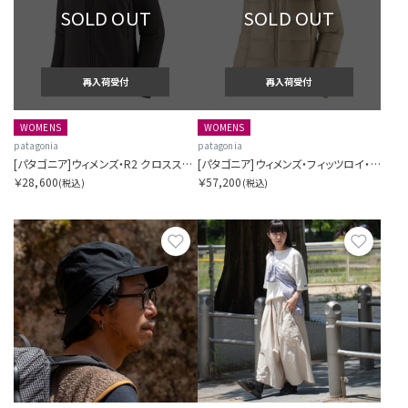
SOLD OUT
SOLD OUT
再入荷受付
再入荷受付
WOMENS
WOMENS
patagonia
patagonia
[パタゴニア]ウィメンズ・R2 クロスストラタ・ジャケット
[パタゴニア]ウィメンズ・フィッツロイ・ダウン・フーディ
￥28,600
￥57,200
(税込)
(税込)
お気に入り
お気に