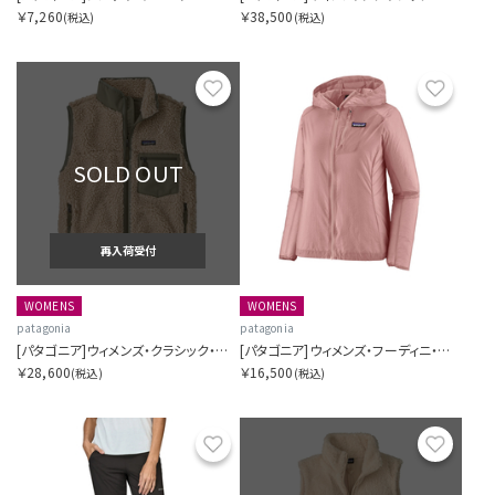
￥7,260
￥38,500
(税込)
(税込)
お気に入り
お気に
SOLD OUT
再入荷受付
WOMENS
WOMENS
patagonia
patagonia
[パタゴニア]ウィメンズ・クラシック・レトロX・ベスト
[パタゴニア]ウィメンズ・フーディニ・ジャケット
￥28,600
￥16,500
(税込)
(税込)
お気に入り
お気に