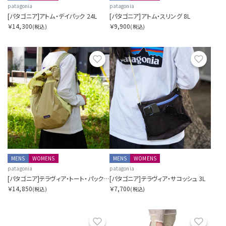
patagonia
patagonia
[パタゴニア]アトム・デイパック 24L
[パタゴニア]アトム・スリング 8L
￥14,300
￥9,900
(税込)
(税込)
お気に入り
お気に
MENS
WOMENS
MENS
WOMENS
patagonia
patagonia
[パタゴニア]テラヴィア・トート・パック 24L
[パタゴニア]テラヴィア・サコッシュ 3L
￥14,850
￥7,700
(税込)
(税込)
お気に入り
お気に