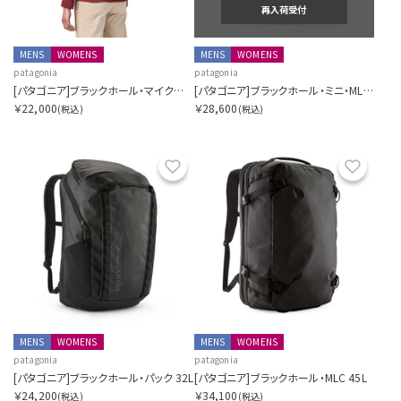
再入荷受付
MENS
WOMENS
MENS
WOMENS
patagonia
patagonia
[パタゴニア]ブラックホール・マイクロ・MLC 22L
[パタゴニア]ブラックホール・ミニ・MLC 30L
￥22,000
￥28,600
(税込)
(税込)
お気に入り
お気に
MENS
WOMENS
MENS
WOMENS
patagonia
patagonia
[パタゴニア]ブラックホール・パック 32L
[パタゴニア]ブラックホール・MLC 45L
￥24,200
￥34,100
(税込)
(税込)