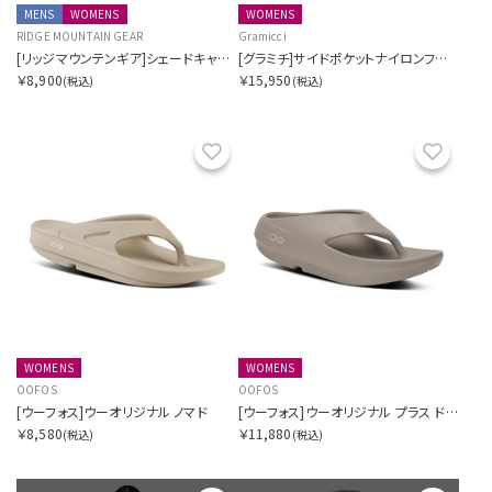
MENS
WOMENS
WOMENS
RIDGE MOUNTAIN GEAR
Gramicci
[リッジマウンテンギア]シェードキャップ
[グラミチ]サイドポケットナイロンフレアパンツ SORA別注
￥8,900
￥15,950
(税込)
(税込)
お気に入り
お気に
WOMENS
WOMENS
OOFOS
OOFOS
[ウーフォス]ウーオリジナル ノマド
[ウーフォス]ウーオリジナル プラス ドリフトウッド
￥8,580
￥11,880
(税込)
(税込)