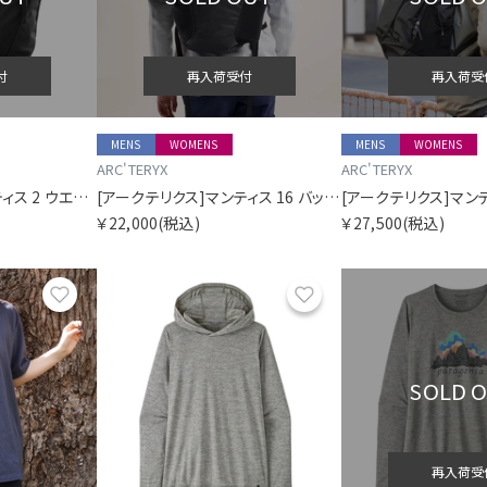
付
再入荷受付
再入荷受
MENS
WOMENS
MENS
WOMENS
ARC'TERYX
ARC'TERYX
[アークテリクス]マンティス 2 ウエストパック
[アークテリクス]マンティス 16 バックパック
￥22,000
(税込)
￥27,500
(税込)
お気に入り
お気に入り
SOLD 
再入荷受