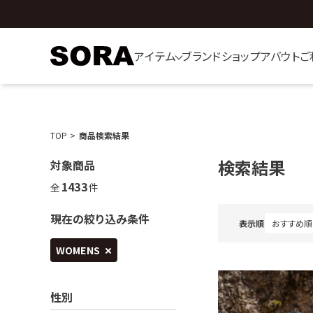
アイテム
ブランド
ショップ
アバウト
ご
TOP
商品検索結果
検索結果
対象商品
1433
全
件
現在の絞り込み条件
表示順
WOMENS
性別