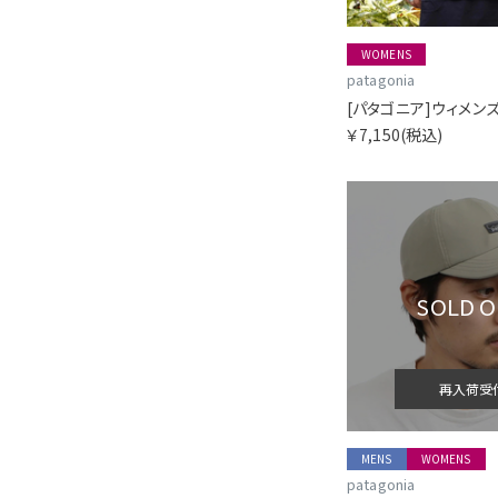
WOMENS
patagonia
￥7,150
(税込)
SOLD 
再入荷受
MENS
WOMENS
patagonia