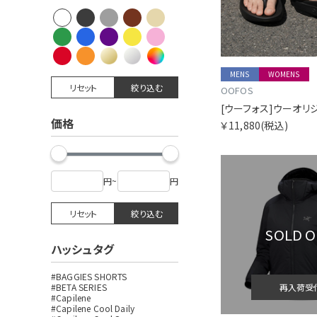
MENS
WOMENS
リセット
絞り込む
OOFOS
価格
￥11,880
(税込)
円
~
円
リセット
絞り込む
SOLD 
ハッシュタグ
#BAGGIES SHORTS
#BETA SERIES
再入荷受
#Capilene
#Capilene Cool Daily