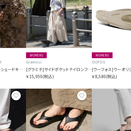
WOMENS
WOMENS
R
Gramicci
OOFOS
[リッジマウンテンギア]シェードキャップ
[グラミチ]サイドポケットナイロンフレアパンツ SORA別注
[ウーフォス]ウーオリ
￥15,950
(税込)
￥8,580
(税込)
お気に入り
お気に入り