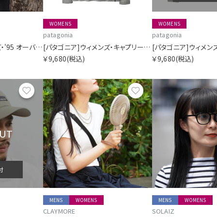
WOMENS
WOMENS
patagonia
patagonia
[パタゴニア]ウィメンズ・'95 オーバル・ロゴ・オーバーサイズ・Tシャツ
[パタゴニア]ウィメンズ・キャプリーン・クール・デイリー・フーディ
￥9,680
(税込)
￥9,680
(税込)
お気に入り
お気に入り
OUT
付
MENS
WOMENS
MENS
WOMENS
CLAYMORE
SOLAIZ