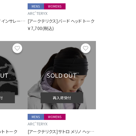
MENS
WOMENS
ARC'TERYX
[アークテリクス]ソラノ インサレーテッド フーディ ウィメンズ
[アークテリクス]バード ヘッド トーク
￥7,700
(税込)
お気に入り
お気に入り
OUT
SOLD OUT
付
再入荷受付
MENS
WOMENS
ARC'TERYX
ット トーク
[アークテリクス]サトロ メリノ ヘッドバンド