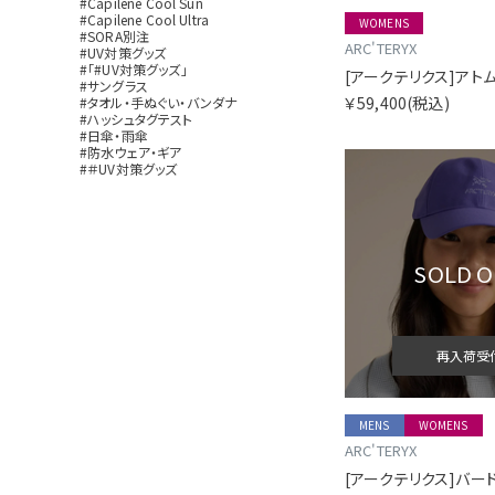
#Capilene Cool Sun
#Capilene Cool Ultra
WOMENS
#SORA別注
ARC'TERYX
#UV対策グッズ
#「#UV対策グッズ」
#サングラス
￥59,400
(税込)
#タオル・手ぬぐい・バンダナ
#ハッシュタグテスト
#日傘・雨傘
#防水ウェア・ギア
#＃UV対策グッズ
SOLD 
再入荷受
MENS
WOMENS
ARC'TERYX