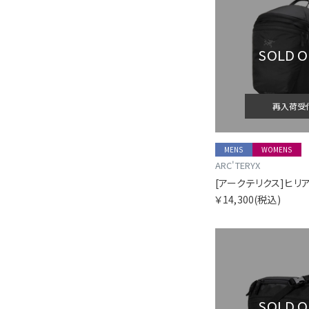
SOLD 
再入荷受
MENS
WOMENS
ARC'TERYX
￥14,300
(税込)
SOLD 