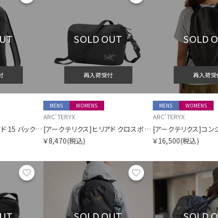
OUT
SOLD OUT
SOLD 
付
再入荷受付
再入荷受
MENS
WOMENS
MENS
WOMENS
ARC'TERYX
ARC'TERYX
[アークテリクス]ヒリアド 15 バックパック
[アークテリクス]ヒリアド クロスボディ
￥8,470
(税込)
￥16,500
(税込)
お気に入り
お気に入り
OUT
SOLD OUT
SOLD 