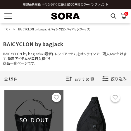
新規会員登録 ※今ならすぐに使える500円分のクーポンプレゼント
全国送料0円 ※3,980円以上のご購入時
0
TOP
BAICYCLON by bagjack(バイシクロンバイバッグジャック)
BAICYCLON by bagjack
BAICYCLON by bagjackの最新トレンドアイテムをオンラインでご購入いただけま
す。新着アイテムが毎日入荷中！
商品一覧ページです。
19
絞り込み
全
件
お気に入り
お気に
SOLD OUT