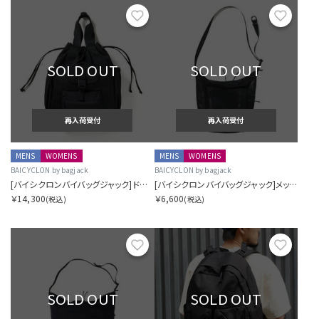
お気に入り
お気に
SOLD OUT
SOLD OUT
再入荷受付
再入荷受付
MENS
WOMENS
MENS
WOMENS
BAICYCLON by bagjack
BAICYCLON by bagjack
[バイシクロンバイバッグジャック]ドローストリングバックパック
[バイシクロンバイバッグジャック]メッシュショルダーバッグ（スモール）
￥14,300
￥6,600
(税込)
(税込)
お気に入り
お気に
SOLD OUT
SOLD OUT