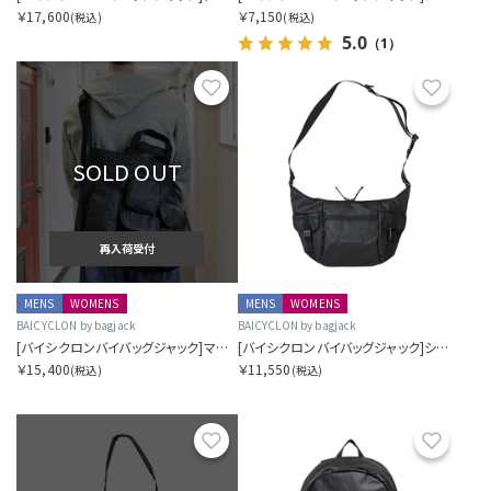
￥17,600
￥7,150
(税込)
(税込)
5.0
（1）
お気に入り
お気に
SOLD OUT
再入荷受付
MENS
WOMENS
MENS
WOMENS
BAICYCLON by bagjack
BAICYCLON by bagjack
[バイシクロンバイバッグジャック]マルチポケット2ウェイトート ミディアム
[バイシクロンバイバッグジャック]ショルダーバッグ
￥15,400
￥11,550
(税込)
(税込)
お気に入り
お気に